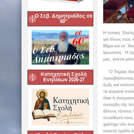
Ο Σεβ. Δημητριάδος σε
60″
Η τοπική ᾿Εκκλη
γιά ὅλους τούς ν
Βῆμα καί τό ᾿Αν
ἱερωσύνη. ῾Η π
μας, γίνεται μέ
῾Ο Τομέας διοργ
Κατηχητική Σχολή
προσβλέποντας 
Ενηλίκων 2026-27
ζωῆς καί εὐελπι
τά αὐριανά στελ
εἶναι ἡ πνευματ
οὐσιώδη τῆς πίσ
ἄλλους τόπους 
συνείδησή τους 
ψαλτήρι τῶν ἐνο
κλειστή ὁμάδα ἀ