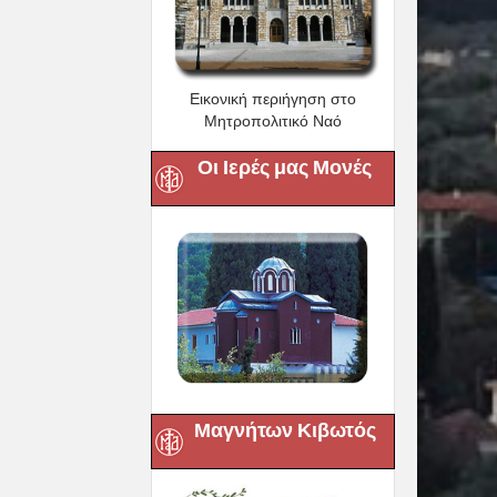
Εικονική περιήγηση στο
Μητροπολιτικό Ναό
Οι Ιερές μας Μονές
Μαγνήτων Κιβωτός