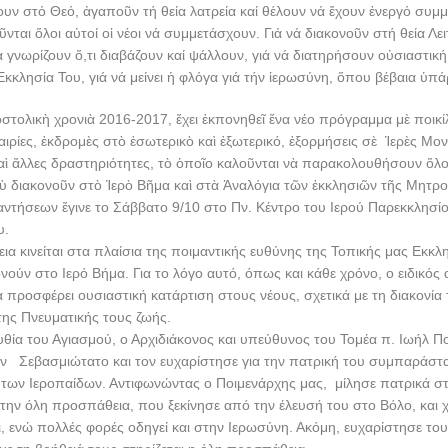
υν στό Θεό, ἀγαποῦν τή θεία λατρεία καί θέλουν νά ἔχουν ἐνεργό συμμ
οῦνται ὅλοι αὐτοί οἱ νέοι νά συμμετάσχουν. Γιά νά διακονοῦν στή θεία Λε
ά γνωρίζουν ὅ,τι διαβάζουν καί ψάλλουν, γιά νά διατηρήσουν οὐσιαστική
᾿Εκκλησία Του, γιά νά μείνει ἡ φλόγα γιά τήν ἱερωσύνη, ὅπου βέβαια ὑπά
ολικὴ χρονιὰ 2016-2017, ἔχει ἐκπονηθεῖ ἕνα νέο πρόγραμμα μὲ ποικίλ
αιρίες, ἐκδρομὲς στὸ ἐσωτερικὸ καὶ ἐξωτερικό, ἐξορμήσεις σὲ Ἱερὲς Μο
αὶ ἄλλες δραστηριότητες, τὸ ὁποῖο καλοῦνται νὰ παρακολουθήσουν ὅλο
οὺ διακονοῦν στὸ Ἱερὸ Βῆμα καὶ στὰ Ἀναλόγια τῶν ἐκκλησιῶν τῆς Μητρ
ντήσεων ἔγινε το Σάββατο 9/10 στο Πν. Κέντρο του Ιερού Παρεκκλησίο
υ.
α κινείται στα πλαίσια της ποιμαντικής ευθύνης της Τοπικής μας Εκκλη
νούν στο Ιερό Βήμα. Για το λόγο αυτό, όπως και κάθε χρόνο, ο ειδικός
προσφέρει ουσιαστική κατάρτιση στους νέους, σχετικά με τη διακονία τ
 της Πνευματικής τους ζωής.
υθία του Αγιασμού, ο Αρχιδιάκονος και υπεύθυνος του Τομέα π. Ιωήλ
 Σεβασμιώτατο και τον ευχαρίστησε για την πατρική του συμπαράστ
 των Ιεροπαίδων. Αντιφωνώντας ο Ποιμενάρχης μας, μίλησε πατρικά στ
ην όλη προσπάθεια, που ξεκίνησε από την έλευσή του στο Βόλο, και χ
, ενώ πολλές φορές οδηγεί και στην Ιερωσύνη. Ακόμη, ευχαρίστησε το