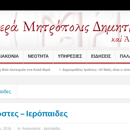
ΙΑΚΟΝΙΑ
ΝΕΟΤΗΤΑ
ΥΠΗΡΕΣΙΕΣ
ΕΙΔΗΣΕΙΣ
ΠΑΛΑ
 Καλά Νερά
Δημητριάδος Ιγνάτιος: «Ο Ναός είναι ο τόπος της πίστεως, της 
αιδες
τες – Ιερόπαιδες
υ, 2016
in:
Αναγνώστες - Ιερόπαιδες