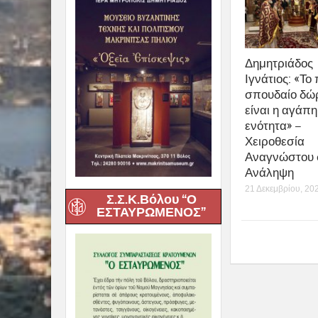
Δημητριάδος
Ιγνάτιος: «Το 
σπουδαίο δώ
είναι η αγάπη
ενότητα» –
Χειροθεσία
Αναγνώστου 
Ανάληψη
21 Δεκεμβρίου, 20
Σ.Σ.Κ.Βόλου “Ο
ΕΣΤΑΥΡΩΜΕΝΟΣ”