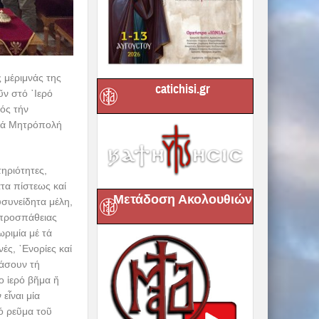
ς μέριμνάς της
catichisi.gr
ῦν στό ῾Ιερό
ρός τήν
ερά Μητρόπολή
ηριότητες,
τα πίστεως καί
Μετάδοση Ακολουθιών
συνείδητα μέλη,
ς προσπάθειας
ριμία μέ τά
ές, ᾿Ενορίες καί
βάσουν τή
ο ἱερό βῆμα ἤ
εἶναι μία
ό ρεῦμα τοῦ