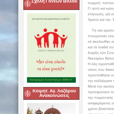
Σχολή Γονέων Βόλου
συρμοῦ, πιστεύο
Γι’ αὐτό καί καλ
ἐπίγνωση, γιά ν
Χριστό καί τήν 
Τὴ νέα ἱεραποστ
πνευματικὲς εὐκ
σὲ ἀκολουθίες κ
καὶ τὰ παιδιὰ π
ἔναρξη τῶν Συνα
Νεκταρίου Βόλο
Η όλη προσπάθει
νέους που διακο
προσπαθήσει να 
την καλλιέργεια
Μετά την ακολο
Κοιμητ. Αγ. Λαζάρου
προσφώνησε τον
Ανακοινώσεις
της ποιμαντικής
αναφερόμενος στ
χρόνο βλαστάνει