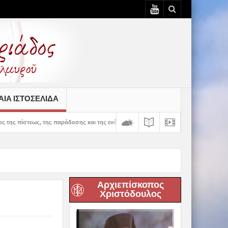
ΙΆ ΙΣΤΟΣΕΛΊΔΑ
παράδοσης και της ενότητας» – 100 χρόνια ζωής και προσφοράς του Ιερού Ναού Κοι
Αρχιεπίσκοπος
Χριστόδουλος