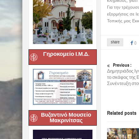
κληρικούς, γιατί
Για την τρέχουσ
εξορμήσεις σε Ι
Τοπικής μας Εκ
share
0
Γηροκομείο Ι.Μ.Δ.
Previous :
Δημητριάδος Ιγ
το σκάφος της Ε
Συνέντευξη στον
Related posts
Βυζαντινό Μουσείο
Μακρινίτσας