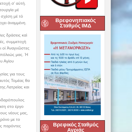
ετοχή σ’ αὐτή.
ιτουργία μέ
 σχέση μέ τό
Βρεφονηπιακός
ρχει ἀναμμένη.
Σταθμός ΙΜΔ
ες δράσεις καὶ
νές, συμμετοχὴ
ι οἱ Ἀναγνῶστες
οπόλεώς μας. Ἡ
υ Αγίου
σίας για τους
 αυτός Τομέας θα
ης Λατρείας και
 Ποδαρόπουλος
αση στο έργο
ους νέους μας,
ρόνο με το
Βρεφικός Σταθμός
υς παρόντες
Αγριάς