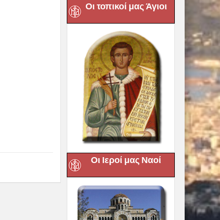
Οι τοπικοί μας Άγιοι
Οι Ιεροί μας Ναοί