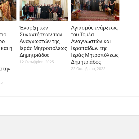
Έναρξη των
Αγιασμός ενάρξεως
πιο
Συναντήσεων των
του Τομέα
ρο
Αναγνωστών της
Αναγνωστών και
 και η
Ιεράς Μητροπόλεως
Ιεροπαίδων της
Δημητριάδος
Ιεράς Μητροπόλεως
Δημητριάδος
12 Οκτωβρίου, 2025
στην
22 Οκτωβρίου, 2023
25