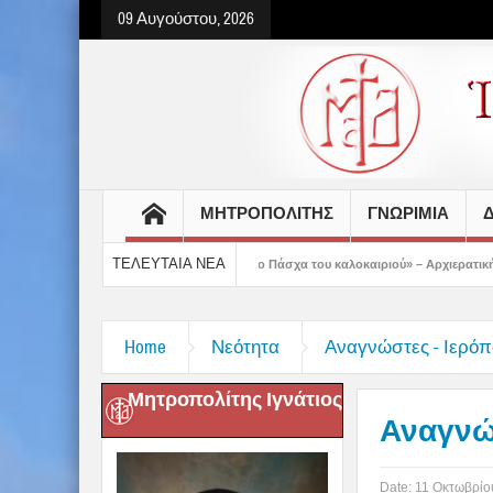
09 Αυγούστου, 2026
ΜΗΤΡΟΠΟΛΙΤΗΣ
ΓΝΩΡΙΜΙΑ
Δ
ΤΕΛΕΥΤΑΙΑ ΝΕΑ
ε προετοιμασμένοι στο Πάσχα του καλοκαιριού» – Αρχιερατική Θεία Λειτουργία στα
Home
Νεότητα
Αναγνώστες - Ιερόπ
Μητροπολίτης Ιγνάτιος
Αναγνώσ
Date:
11 Οκτωβρίο