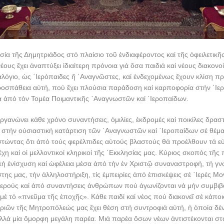
σία τῆς Δημητριάδος στό πλαίσιο τοῦ ἐνδιαφέροντος καί τῆς ὀφειλετικῆ
έους ἔχει ἀναπτύξει ἰδιαίτερη πρόνοια γιά ὅσα παιδιά καί νέους διακονο
αλόγιο, ὡς ῾Ιερόπαιδες ἤ ᾿Αναγνῶστες, καί ἐνδεχομένως ἔχουν κλίση π
ροσπάθεια αὐτή, πού ἔχει πλούσια παράδοση καί καρποφορία στήν ῾Ι
σα ἀπό τόν Τομέα Ποιμαντικῆς ᾿Αναγνωστῶν καί ῾Ιεροπαίδων.
ανώνει κάθε χρόνο συναντήσεις, ὁμιλίες, ἐκδρομές καί ποικίλες δραστ
στήν οὐσιαστική κατάρτιση τῶν ᾿Αναγνωστῶν καί ῾Ιεροπαίδων σέ θέμα
στώντας ὅτι ἀπό τούς φερέλπιδες αὐτούς βλαστούς θά προέλθουν τά εὐ
έχη καί οἱ μελλοντικοί κληρικοί τῆς ᾿Εκκλησίας μας. Κύριος σκοπός τῆ
ική ἐνίσχυση καί ὠφέλεια μέσα ἀπό τήν ἐν Χριστῷ συναναστροφή, τή γνω
της μας, τήν ἀλληλοστήριξη, τίς ἐμπειρίες ἀπό ἐπισκέψεις σέ ῾Ιερές Μον
ἱερούς καί ἀπό συναντήσεις ἀνθρώπων πού ἀγωνίζονται νά μήν συμβι
μέ τό «πνεῦμα τῆς ἐποχῆς». Κάθε παιδί καί νέος πού διακονεῖ σέ κάποι
ριῶν τῆς Μητροπόλεώς μας ἔχει θέση στή συντροφιά αὐτή, ἡ ὁποία δέν 
λλά μία ὄμορφη μεγάλη παρέα. Μιά παρέα ὅσων νέων ἀντιστέκονται στ