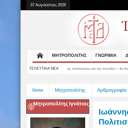
07 Αυγούστου, 2026
ΜΗΤΡΟΠΟΛΙΤΗΣ
ΓΝΩΡΙΜΙΑ
Δ
ΤΕΛΕΥΤΑΙΑ ΝΕΑ
α μας δείχνει τον δρόμο της ταπείνωσης και της σιωπής» – 4η Αυγουστιάτικη Παρ
Home
Μητροπολίτης
Αρθρογραφία
Μητροπολίτης Ιγνάτιος
Ιωάννης
Πολιτισ