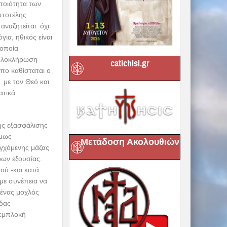
 ποιότητα των
στοτέλης
 αναζητείται όχι
ια, ηθικός είναι
 οποία
ή ολοκλήρωση
catichisi.gr
πο καθίσταται ο
 με τον Θεό και
ατικά
κής εξασφάλισης
όμως
Μετάδοση Ακολουθιών
εγχόμενης μάζας
ρων εξουσίας.
ού -και κατά
 με συνέπεια να
 ένας μοχλός
άδας
 εμπλοκή