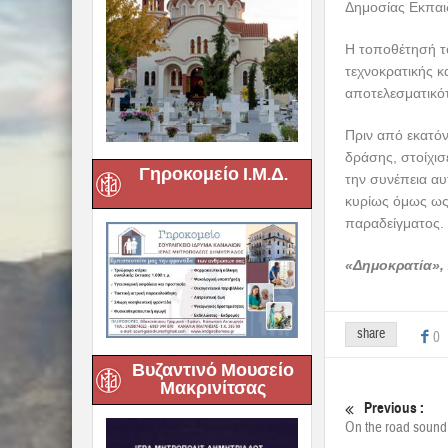
Δημοσίας Εκπαι
Η τοποθέτησή το
τεχνοκρατικής κ
αποτελεσματικό
Πριν από εκατόν
δράσης, στοίχισ
Γηροκομείο Ι.Μ.Δ.
την συνέπεια αυ
κυρίως όμως ως 
παραδείγματος.
«Δημοκρατία», 
share
0
Βυζαντινό Μουσείο
Μακρινίτσας
Previous :
On the road sound