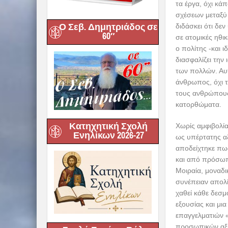
τα έργα, όχι κά
σχέσεων μεταξύ 
Ο Σεβ. Δημητριάδος σε
διδάσκει ότι δεν
60″
σε ατομικές ηθι
ο πολίτης -και 
διασφαλίζει την
των πολλών. Αυ
άνθρωπος, όχι τ
τους ανθρώπους.
κατορθώματα.
Κατηχητική Σχολή
Χωρίς αμφιβολία
Ενηλίκων 2026-27
ως υπέρτατης α
αποδείχτηκε πω
και από πρόσωπο
Μοιραία, μοναδι
συνέπειαν απολί
χαθεί κάθε δεσμ
εξουσίας και μι
επαγγελματιών «
προσωπικών αξιώ