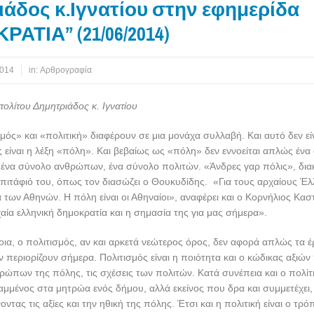
άδος κ.Ιγνατίου στην εφημερίδα
ΑΤΙΑ” (21/06/2014)
2014
in:
Αρθρογραφία
ολίτου Δημητριάδος κ. Ιγνατίου
μός» και «πολιτική» διαφέρουν σε μια μονάχα συλλαβή. Και αυτό δεν είνα
υς είναι η λέξη «πόλη». Και βεβαίως ως «πόλη» δεν εννοείται απλώς ένα
ά ένα σύνολο ανθρώπων, ένα σύνολο πολιτών. «Άνδρες γαρ πόλις», δια
πιτάφιό του, όπως τον διασώζει ο Θουκυδίδης. «Για τους αρχαίους Έλ
α των Αθηνών. Η πόλη είναι οι Αθηναίοι», αναφέρει και ο Κορνήλιος Κα
αία ελληνική δημοκρατία και η σημασία της για μας σήμερα».
οια, ο πολιτισμός, αν και αρκετά νεώτερος όρος, δεν αφορά απλώς τα έ
 περιορίζουν σήμερα. Πολιτισμός είναι η ποιότητα και ο κώδικας αξιών 
ρώπων της πόλης, τις σχέσεις των πολιτών. Κατά συνέπεια και ο πολίτη
αμμένος στα μητρώα ενός δήμου, αλλά εκείνος που δρα και συμμετέχει
ντας τις αξίες και την ηθική της πόλης. Έτσι και η πολιτική είναι ο τρ