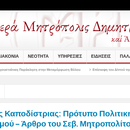
ΙΑΚΟΝΙΑ
ΝΕΟΤΗΤΑ
ΥΠΗΡΕΣΙΕΣ
ΕΙΔΗΣΕΙΣ
ΠΑΛΑ
άκληση στην Μεταμόρφωση Βόλου
Επίσκεψη του Δ/ντού της Β/θμιας Εκπαίδευ
 Καποδίστριας: Πρότυπο Πολιτική
μού – Άρθρο του Σεβ. Μητροπολίτ