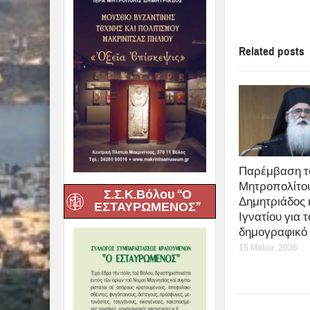
Related posts
Παρέμβαση τ
Μητροπολίτο
Σ.Σ.Κ.Βόλου “Ο
Δημητριάδος 
ΕΣΤΑΥΡΩΜΕΝΟΣ”
Ιγνατίου για τ
δημογραφικό
15 Μαΐου, 2026