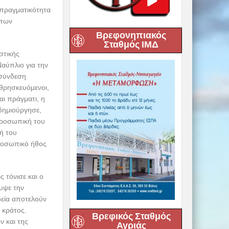
 πραγματικότητα
 των
Βρεφονηπιακός
Σταθμός ΙΜΔ
στικής
Ναύπλιο για την
 σύνδεση
 θρησκευόμενοι,
ι πράγματι, η
 δημιούργησε,
 προσωπική του
ή του
ροσωπικό ήθος
 τόνισε και ο
υψε την
δεία αποτελούν
 κράτος.
Βρεφικός Σταθμός
ν και της
Αγριάς