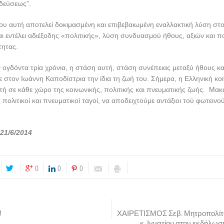
δεύσεως”.
υ αυτή αποτελεί δοκιμασμένη και επιβεβαιωμένη εναλλακτική λύση στο
αι εντέλει αδιέξοδης «πολιτικής», λύση συνδυασμού ήθους, αξιών και πο
τητας.
 ογδόντα τρία χρόνια, η στάση αυτή, στάση συνέπειας μεταξύ ήθους κα
ε στον Ιωάννη Καποδίστρια την ίδια τη ζωή του. Σήμερα, η Ελληνική κ
τή σε κάθε χώρο της κοινωνικής, πολιτικής και πνευματικής ζωής. Μακ
πολιτικοί και πνευματικοί ταγοί, να αποδειχτούμε αντάξιοι τού φωτεινο
21/6/2014
0
0
0
!
ΧΑΙΡΕΤΙΣΜΟΣ Σεβ. Μητροπολίτ
κ. Ιγνατίου στην εκδήλωσ