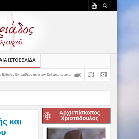
ΙΆ ΙΣΤΟΣΕΛΊΔΑ
σης στον Σεβασμιώτατο
Δημητριάδος Ιγνάτιος: «Ο Χριστός μάς έδειξε το μέ
Αρχιεπίσκοπος
Χριστόδουλος
ς και
ου