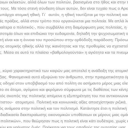
ποιων εκλεκτών, αλλά όλων των πολιτών, βασισμένα στο ήθος και στην
τους. Με τόσο στενή σύνδεση όλων αυτών, δεν είναι τυχαίο πως ο Αρι
 υπάρχει ατομική ηθική. Γι΄ αυτόν, η ηθική ταυτίζεται με την πολιτική και
κές πράξεις, αλλά στον τρόπο που οργανώνεται μια πολιτεία. Με απλά λόγ
ιδιαίτερα ο πολιτικός-, που συμβάλλει στη διαμόρφωση μιας πολιτείας, η
 ισοτιμία όλων και επιδιώκει την ευδαιμονία, δηλαδή την ψυχοσωματικ
τή είναι και η έννοια του προσώπου στην ορθόδοξη παράδοση: Πρόσω
ης ατομικής ηθικής αλλά της ικανότητας και της προθυμίας να σχετιστεί
 Μέσα σε αυτό το πλαίσιο «βαθμολογούνται» η αγιότητα και τα πνευμ
, κύριο χαρακτηριστικό των καιρών μας αποτελεί η ανάδειξη της ατομι
ξίας. Φαινομενικά αυτό εξυψώνει τον άνθρωπο, στην πραγματικότητα 
ς οδηγεί στον υποβιβασμό του από πολίτη σε ασήμαντο μέρος μιας ελ
 σε άτομο, αγόμενο και φερόμενο σύμφωνα με τις διαθέσεις των κέντ
κός σκοπός της πολιτικής απέμεινε η εξυπηρέτηση του πιο αντικοινωνικ
τιστου- ατομισμού. Πολιτική και κοινωνικές αξίες αποσχίστηκαν ριζικά,
ός ανάμεσα στην πολιτική και τον πολιτισμό. Κατάντησε έτσι η πολιτική
α διαδικασία διεκπεραίωσης οικονομικών υποθέσεων εκ μέρους μιας ομ
πολιτικών», που θεώρησαν πως η πολιτική είναι κάτι ουδέτερο, χωρίς
ν και νοήματος ζωής. Πρόκειται για τους οπαδούς της ουτοπίας μιας