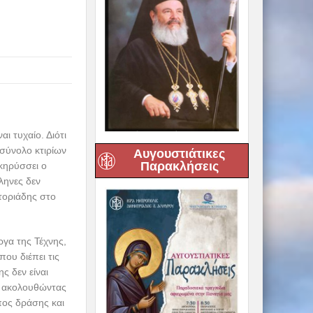
ι τυχαίο. Διότι
 σύνολο κτιρίων
Αυγουστιάτικες
Παρακλήσεις
κηρύσσει ο
ληνες δεν
στοριάδης στο
ργα της Τέχνης,
που διέπει τις
ς δεν είναι
, ακολουθώντας
όπος δράσης και