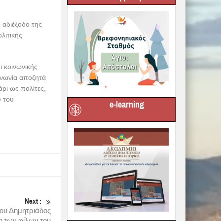
 αδιέξοδο της
λιτικής
ι κοινωνικής
οινωνία αποζητά
άρι ως πολίτες,
ύ του
e-learning
Next :
ου Δημητριάδος
η των φίλων του