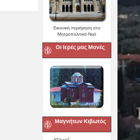
Εικονική περιήγηση στο
Μητροπολιτικό Ναό
Οι Ιερές μας Μονές
Μαγνήτων Κιβωτός