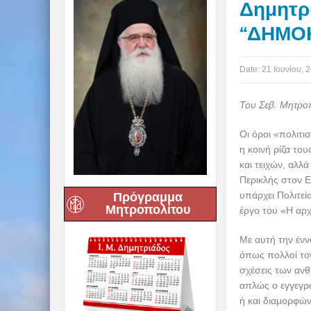
Δημητρι
“ΔΗΜΟΚΡ
Date:
21 Ιουνίου, 
Του Σεβ. Μητροπ
Οι όροι «πολιτισ
η κοινή ρίζα το
και τειχών, αλλ
Περικλής στον Ε
Πρόγραμμα
υπάρχει Πολιτεί
Μητροπολίτου
έργο του «Η αρχ
Με αυτή την ένν
όπως πολλοί τον
σχέσεις των ανθ
απλώς ο εγγεγρ
ή και διαμορφώνο