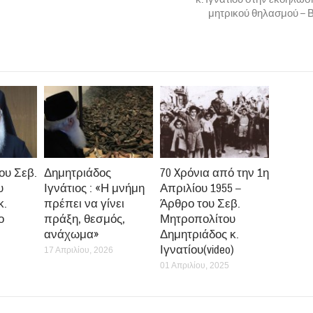
μητρικού θηλασμού – 
ου Σεβ.
Δημητριάδος
70 Xρόνια από την 1η
υ
Ιγνάτιος : «Η μνήμη
Απριλίου 1955 –
κ.
πρέπει να γίνει
Άρθρο του Σεβ.
ο
πράξη, θεσμός,
Μητροπολίτου
ανάχωμα»
Δημητριάδος κ.
Ιγνατίου(video)
17 Απριλίου, 2026
01 Απριλίου, 2025