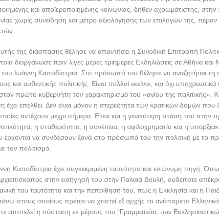
οιημένης και αποϊεροποιημένης κοινωνίας, δήθεν αχρωμάτιστης, στην
νίας χωρίς συνείδηση και μέτρο αξιολόγησης των επιλογών της, πέραν
κτών.
υτής της διάσπασης θέλησε να απαντήσει η Συνοδική Επιτροπή Πολιτι
ποία διοργάνωσε πριν λίγες μέρες τριήμερες Εκδηλώσεις σε Αθήνα και 
του Ιωάννη Καποδίστρια. Στο πρόσωπό του θέλησε να αναζητήσει τη
ς και αυθεντικής πολιτικής. Είναι πολλοί εκείνοι, και όχι υποχρεωτικά
τον πρώτο κυβερνήτη τον χαρακτηρισμό του «αγίου της πολιτικής». Κα
ση έχει επέλθει. Δεν είναι μόνον η στερεότητα των κρατικών δομών που
οποίες αντέχουν μέχρι σήμερα. Είναι και η γενικότερη στάση του στην
ατικότητα, η σταθερότητα, η συνέπεια, η αφιλοχρηματία και η υπαρξιακ
 έρχονται να συνδέσουν ξανά στο πρόσωπό του την πολιτική με το π
με τον πολιτισμό.
ννη Καποδίστρια έχει συγκεκριμένη ταυτότητα και επώνυμη πηγή: Όπως
ρχιεπίσκοπος στην εισήγησή του στην Παλαιά Βουλή, ουδέποτε απέκρ
ανική του ταυτότητα και την πεποίθησή του, πως η Εκκλησία και η Παι
άνω στους οποίους πρέπει να χτιστεί εξ αρχής το ανύπαρκτο Ελληνικό
ε αποτελεί η σύσταση εκ μέρους του “Γραμματείας των Εκκλησιαστικώ