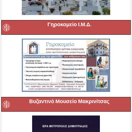
Γηροκομείο Ι.Μ.Δ.
Βυζαντινό Μουσείο Μακρινίτσας