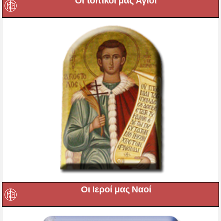
Οι τοπικοί μας Άγιοι
Οι Ιεροί μας Ναοί