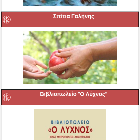
Σπίτια Γαλήνης
Βιβλιοπωλείο ”Ο Λύχνος”