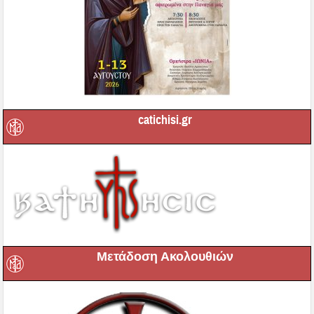
catichisi.gr
Μετάδοση Ακολουθιών