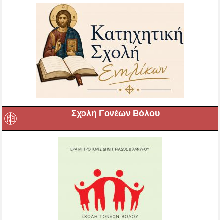
Σχολή Γονέων Βόλου