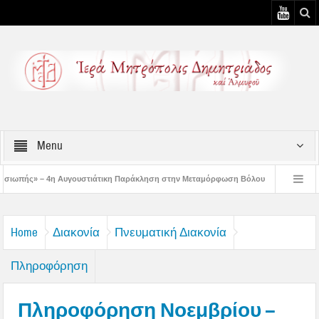
Menu
υστιάτικη Παράκληση στην Μεταμόρφωση Βόλου
Επίσκεψη του Δ/ντού της Β/θμ
3η Αυγουστιάτικη Παράκληση στον Άγιο Γεώργιο Νηλείας
Δημητριάδος Ιγνάτι
Home
Διακονία
Πνευματική Διακονία
Πληροφόρηση
Πληροφόρηση Νοεμβρίου –