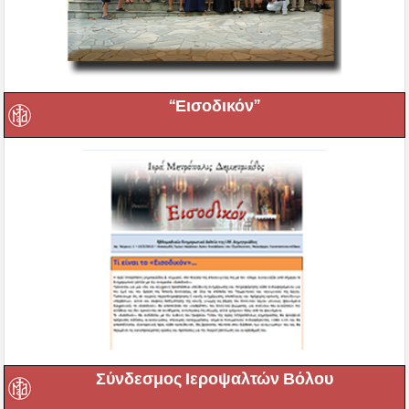
“Εισοδικόν”
Σύνδεσμος Ιεροψαλτών Βόλου