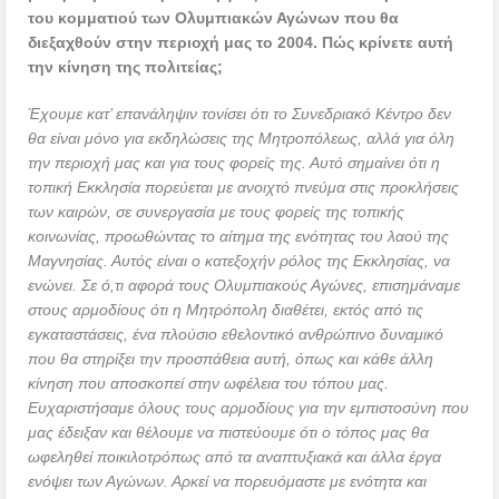
του κομματιού των Ολυμπιακών Αγώνων που θα
διεξαχθούν στην περιοχή μας το 2004. Πώς κρίνετε αυτή
την κίνηση της πολιτείας;
Έχουμε κατ’ επανάληψιν τονίσει ότι το Συνεδριακό Κέντρο δεν
θα είναι μόνο για εκδηλώσεις της Μητροπόλεως, αλλά για όλη
την περιοχή μας και για τους φορείς της. Αυτό σημαίνει ότι η
τοπική Εκκλησία πορεύεται με ανοιχτό πνεύμα στις προκλήσεις
των καιρών, σε συνεργασία με τους φορείς της τοπικής
κοινωνίας, προωθώντας το αίτημα της ενότητας του λαού της
Μαγνησίας. Αυτός είναι ο κατεξοχήν ρόλος της Εκκλησίας, να
ενώνει. Σε ό,τι αφορά τους Ολυμπιακούς Αγώνες, επισημάναμε
στους αρμοδίους ότι η Μητρόπολη διαθέτει, εκτός από τις
εγκαταστάσεις, ένα πλούσιο εθελοντικό ανθρώπινο δυναμικό
που θα στηρίξει την προσπάθεια αυτή, όπως και κάθε άλλη
κίνηση που αποσκοπεί στην ωφέλεια του τόπου μας.
Ευχαριστήσαμε όλους τους αρμοδίους για την εμπιστοσύνη που
μας έδειξαν και θέλουμε να πιστεύουμε ότι ο τόπος μας θα
ωφεληθεί ποικιλοτρόπως από τα αναπτυξιακά και άλλα έργα
ενόψει των Αγώνων. Αρκεί να πορευόμαστε με ενότητα και