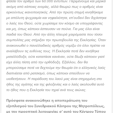
φτάσει τον αριθμό των 60.000 εντύπων. Περιμένουμε και μερικά
ακόμη από κάποιες ενορίες, αλλά θεωρώ πως ο αριθμός είναι
αρκούντως ικανοποιητικός. Από την πρώτη στιγμή κινηθήκαμε
με απόλυτη ψυχραιμία και νηφαλιότητα, επ’ουδενί δεν διχάστηκε
ο λαός του Θεού, ούτε χωρίσαμε τον κόσμο σε υπογράψαντες
και μη, όπως κάποιοι έσπευσαν να πούνε. Για μας όλοι είναι
παιδιά του Θεού. Από την άλλη πλευρά χαιρόμαστε που τόσοι
συμπολίτες μας στήριξαν την πρωτοβουλία της Εκκλησίας. Όταν
ανακοινωθεί ο πανελλαδικός αριθμός νομίζω ότι όλοι πρέπει να
αναλάβουν τις ευθύνες τους. Η Εκκλησία ποτέ δεν κινήθηκε
μισαλλόδοξα, ούτε καταπίεσε κανέναν, ούτε δίωξε κάποιον γιατί
είχε άλλη πίστη από την ορθόδοξη. Εξάλλου, δεν θα
μπορούσαμε ποτέ να δεχτούμε την θεωρία ότι ο ελληνικός λαός
διαπνέεται από ρατσισμό, όπως κάποιοι σπεύδουν να
υιοθετήσουν. Η παράδοση του λαού μας είναι στηριγμένη στο
ήθος της αγάπης και της φιλοξενίας και ο λαός ακολουθεί αυτό
το ήθος που η Εκκλησία του τηρεί ανά τους αιώνες.
Πρόσφατα ανακοινώθηκε η αποπεράτωση του
εξοπλισμού του Συνεδριακού Κέντρου της Μητροπόλεως,
με την προοπτική λειτουργίας σ’ αυτό του Κέντρου Τύπου