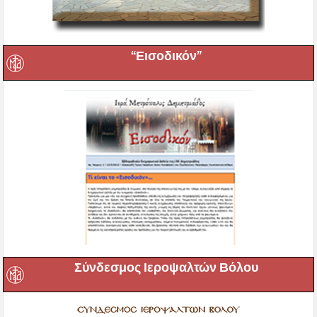
“Εισοδικόν”
Σύνδεσμος Ιεροψαλτών Βόλου