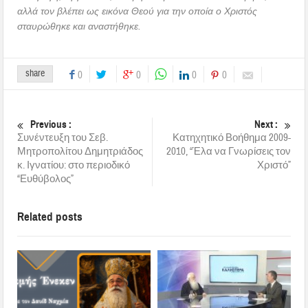
αλλά τον βλέπει ως εικόνα Θεού για την οποία ο Χριστός
σταυρώθηκε και αναστήθηκε.
share
0
0
0
0
Previous :
Next :
Συνέντευξη του Σεβ.
Κατηχητικό Βοήθημα 2009-
Μητροπολίτου Δημητριάδος
2010, “Έλα να Γνωρίσεις τον
κ. Ιγνατίου: στο περιοδικό
Χριστό”
“Ευθύβολος”
Related posts