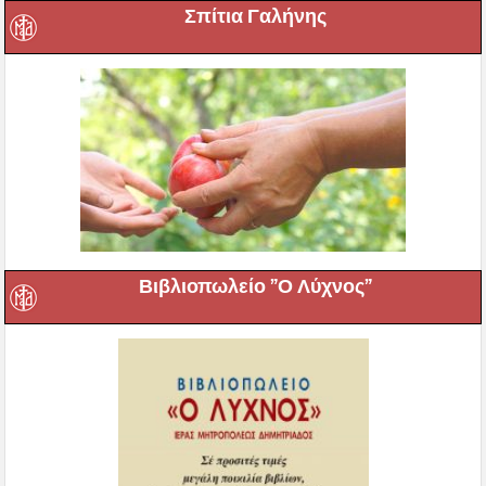
Σπίτια Γαλήνης
Βιβλιοπωλείο ”Ο Λύχνος”