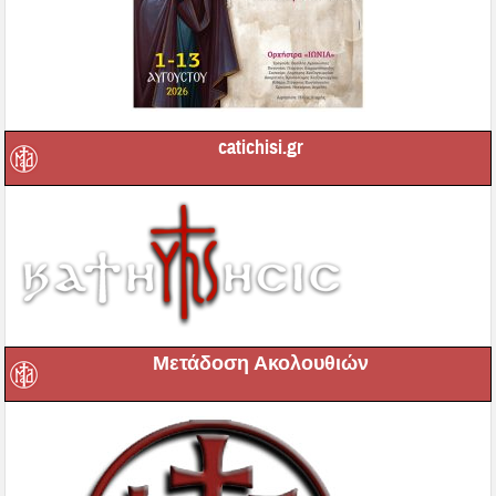
catichisi.gr
Μετάδοση Ακολουθιών