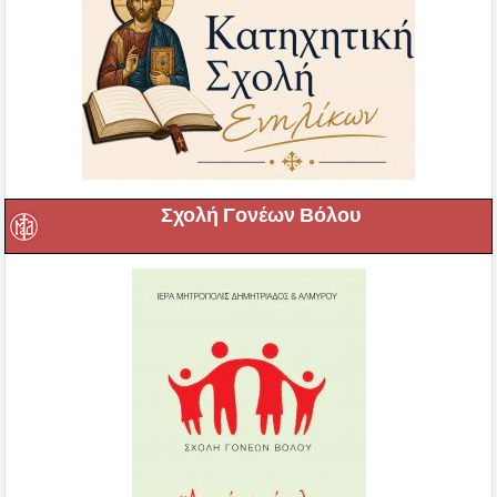
Σχολή Γονέων Βόλου