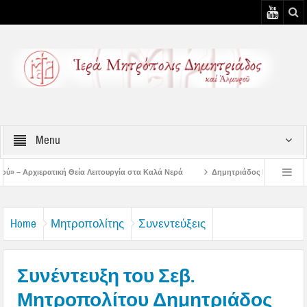
Menu
 Λειτουργία στα Καλά Νερά
Δημητριάδος Ιγνάτιος: «Ο Ναός είναι ο τόπος τη
υστιάτικη Παράκληση στην Μεταμόρφωση Βόλου
Επίσκεψη του Δ/ντού της Β/θμ
Home
Μητροπολίτης
Συνεντεύξεις
Συνέντευξη του Σεβ.
Μητροπολίτου Δημητριάδος