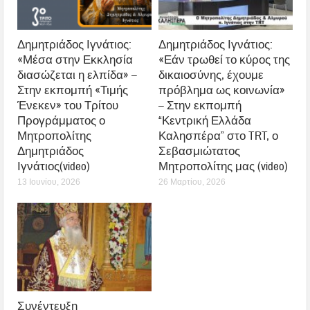
Δημητριάδος Ιγνάτιος:
Δημητριάδος Ιγνάτιος:
«Μέσα στην Εκκλησία
«Εάν τρωθεί το κύρος της
διασώζεται η ελπίδα» –
δικαιοσύνης, έχουμε
Στην εκπομπή «Τιμής
πρόβλημα ως κοινωνία»
Ένεκεν» του Τρίτου
– Στην εκπομπή
Προγράμματος ο
“Κεντρική Ελλάδα
Μητροπολίτης
Καλησπέρα” στο TRT, ο
Δημητριάδος
Σεβασμιώτατος
Ιγνάτιος(video)
Μητροπολίτης μας (video)
13 Ιουνίου, 2026
26 Μαρτίου, 2026
Συνέντευξη