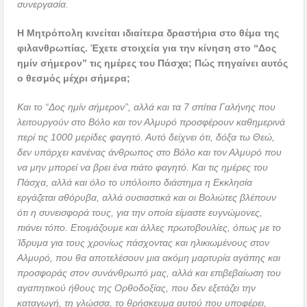
συνεργασία.
Η Μητρόπολη κινείται ιδιαίτερα δραστήρια στο θέμα της
φιλανθρωπίας. Έχετε στοιχεία για την κίνηση στο “Δος
ημίν σήμερον” τις ημέρες του Πάσχα; Πώς πηγαίνει αυτός
ο θεσμός μέχρι σήμερα;
Και το “Δος ημίν σήμερον”, αλλά και τα 7 σπίτια Γαλήνης που
λειτουργούν στο Βόλο και τον Αλμυρό προσφέρουν καθημερινά
περί τις 1000 μερίδες φαγητό. Αυτό δείχνει ότι, δόξα τω Θεώ,
δεν υπάρχει κανένας άνθρωπος στο Βόλο και τον Αλμυρό που
να μην μπορεί να βρει ένα πιάτο φαγητό. Και τις ημέρες του
Πάσχα, αλλά και όλο το υπόλοιπο διάστημα η Εκκλησία
εργάζεται αθόρυβα, αλλά ουσιαστικά και οι Βολιώτες βλέπουν
ότι η συνεισφορά τους, για την οποία είμαστε ευγνώμονες,
πιάνει τόπο. Ετοιμάζουμε και άλλες πρωτοβουλίες, όπως με το
Ίδρυμα για τους χρονίως πάσχοντας και ηλικιωμένους στον
Αλμυρό, που θα αποτελέσουν μια ακόμη μαρτυρία αγάπης και
προσφοράς στον συνάνθρωπό μας, αλλά και επιβεβαίωση του
αγαπητικού ήθους της Ορθοδοξίας, που δεν εξετάζει την
καταγωγή, τη γλώσσα, το θρήσκευμα αυτού που υποφέρει,