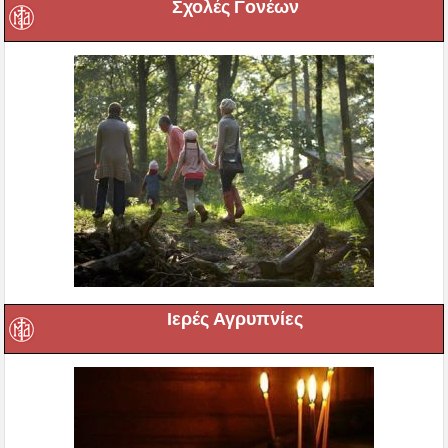
Σχολές Γονέων
Ιερές Αγρυπνίες