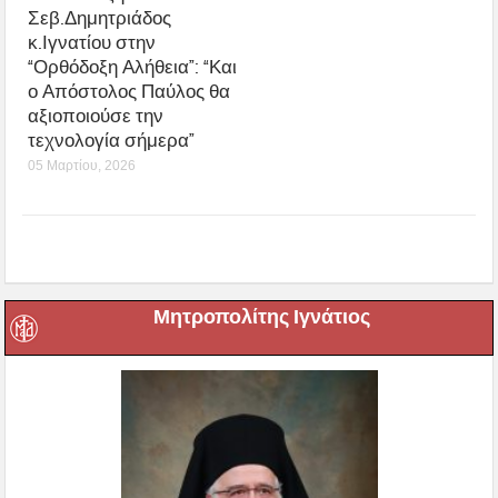
Σεβ.Δημητριάδος
κ.Ιγνατίου στην
“Ορθόδοξη Αλήθεια”: “Και
ο Απόστολος Παύλος θα
αξιοποιούσε την
τεχνολογία σήμερα”
05 Μαρτίου, 2026
Μητροπολίτης Ιγνάτιος