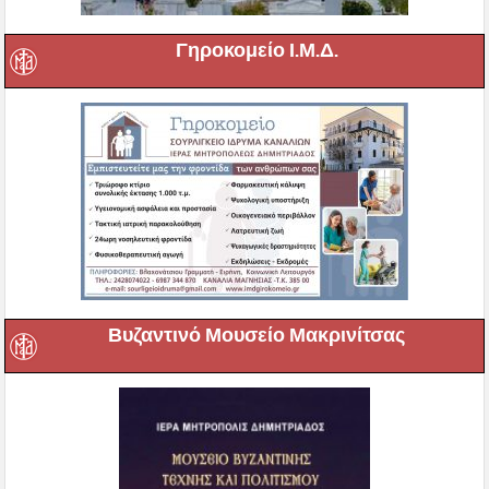
Γηροκομείο Ι.Μ.Δ.
Βυζαντινό Μουσείο Μακρινίτσας