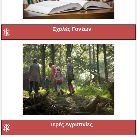
Σχολές Γονέων
Ιερές Αγρυπνίες