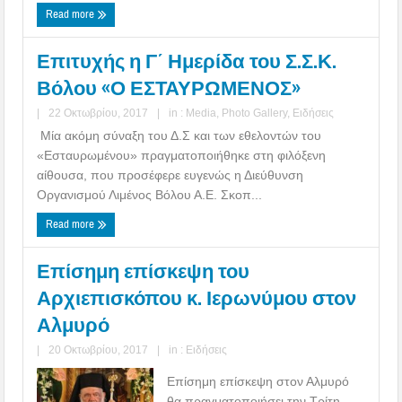
Read more
Επιτυχής η Γ΄ Ημερίδα του Σ.Σ.Κ.
Βόλου «Ο ΕΣΤΑΥΡΩΜΕΝΟΣ»
|
22 Οκτωβρίου, 2017
|
in :
Media
,
Photo Gallery
,
Ειδήσεις
Μία ακόμη σύναξη του Δ.Σ και των εθελοντών του
«Εσταυρωμένου» πραγματοποιήθηκε στη φιλόξενη
αίθουσα, που προσέφερε ευγενώς η Διεύθυνση
Οργανισμού Λιμένος Βόλου Α.Ε. Σκοπ...
Read more
Επίσημη επίσκεψη του
Αρχιεπισκόπου κ. Ιερωνύμου στον
Αλμυρό
|
20 Οκτωβρίου, 2017
|
in :
Ειδήσεις
Επίσημη επίσκεψη στον Αλμυρό
θα πραγματοποιήσει την Τρίτη