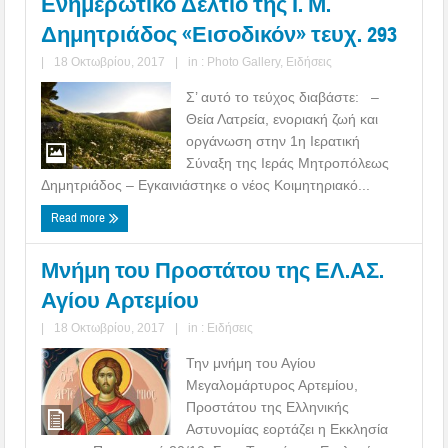
Ενημερωτικό Δελτίο της Ι. Μ.
Δημητριάδος «Εισοδικόν» τευχ. 293
|
18 Οκτωβρίου, 2017
|
in :
Photo Gallery
,
Ειδήσεις
Σ’ αυτό το τεύχος διαβάστε: –
Θεία Λατρεία, ενοριακή ζωή και
οργάνωση στην 1η Ιερατική
Σύναξη της Ιεράς Μητροπόλεως
Δημητριάδος – Εγκαινιάστηκε ο νέος Κοιμητηριακό...
Read more
Μνήμη του Προστάτου της ΕΛ.ΑΣ.
Αγίου Αρτεμίου
|
18 Οκτωβρίου, 2017
|
in :
Ειδήσεις
Την μνήμη του Αγίου
Μεγαλομάρτυρος Αρτεμίου,
Προστάτου της Ελληνικής
Αστυνομίας εορτάζει η Εκκλησία