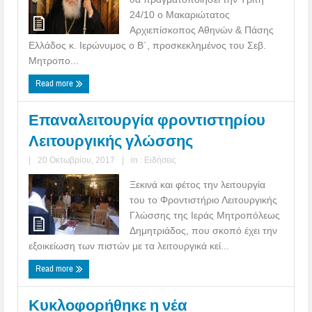
24/10 ο Μακαριώτατος
Αρχιεπίσκοπος Αθηνών & Πάσης
Ελλάδος κ. Ιερώνυμος ο Β΄, προσκεκλημένος του Σεβ.
Μητροπο...
Read more
Επαναλειτουργία φροντιστηρίου
Λειτουργικής γλώσσης
|
20 Οκτωβρίου, 2017
|
in :
Ειδήσεις
Ξεκινά και φέτος την λειτουργία
του το Φροντιστήριο Λειτουργικής
Γλώσσης της Ιεράς Μητροπόλεως
Δημητριάδος, που σκοπό έχει την
εξοικείωση των πιστών με τα λειτουργικά κεί...
Read more
Κυκλοφορήθηκε η νέα