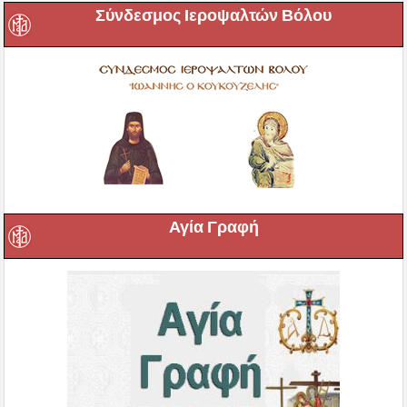
Σύνδεσμος Ιεροψαλτών Βόλου
Αγία Γραφή