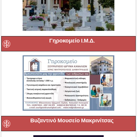
Γηροκομείο Ι.Μ.Δ.
Βυζαντινό Μουσείο Μακρινίτσας