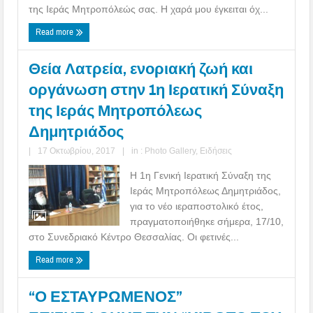
της Ιεράς Μητροπόλεώς σας. Η χαρά μου έγκειται όχ...
Read more
Θεία Λατρεία, ενοριακή ζωή και
οργάνωση στην 1η Ιερατική Σύναξη
της Ιεράς Μητροπόλεως
Δημητριάδος
|
17 Οκτωβρίου, 2017
|
in :
Photo Gallery
,
Ειδήσεις
Η 1η Γενική Ιερατική Σύναξη της
Ιεράς Μητροπόλεως Δημητριάδος,
για το νέο ιεραποστολικό έτος,
πραγματοποιήθηκε σήμερα, 17/10,
στο Συνεδριακό Κέντρο Θεσσαλίας. Οι φετινές...
Read more
“Ο ΕΣΤΑΥΡΩΜΕΝΟΣ”