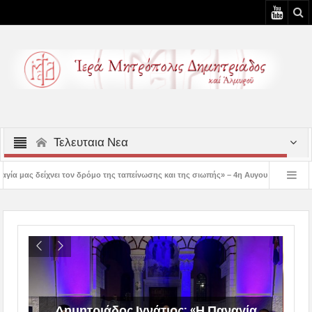
Τελευταια Νεα
δρόμο της ταπείνωσης και της σιωπής» – 4η Αυγουστιάτικη Παράκληση στην Μεταμό
 3η Αυγουστιάτικη Παράκληση στον Άγιο Γεώργιο Νηλείας
Δημητριάδος Ιγνάτ
Δημητριάδος Ιγνάτιος: «Η Παναγία