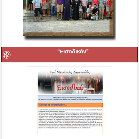
“Εισοδικόν”