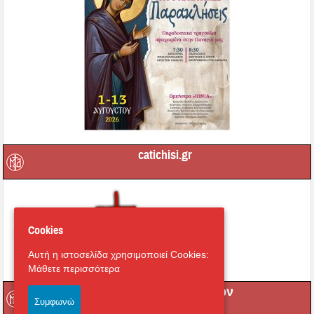
catichisi.gr
Cookies
Αυτή η ιστοσελίδα χρησιμοποιεί Cookies:
Μάθετε περισσότερα
Μετάδοση Ακολουθιών
Συμφωνώ