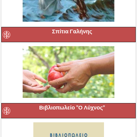
Σπίτια Γαλήνης
Βιβλιοπωλείο ”Ο Λύχνος”