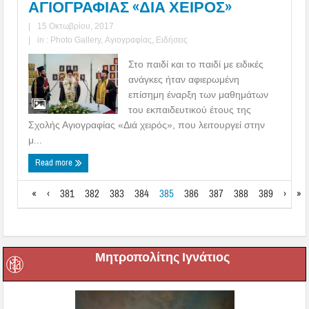
ΑΓΙΟΓΡΑΦΙΑΣ «ΔΙΑ ΧΕΙΡΟΣ»
|
15 Οκτωβρίου, 2017
|
in :
Photo Gallery
,
Αγιογραφίας
,
Ειδήσεις
Στο παιδί και το παιδί με ειδικές
ανάγκες ήταν αφιερωμένη
επίσημη έναρξη των μαθημάτων
του εκπαιδευτικού έτους της
Σχολής Αγιογραφίας «Διά χειρός», που λειτουργεί στην
μ...
Read more
«
‹
381
382
383
384
385
386
387
388
389
›
»
Μητροπολίτης Ιγνάτιος