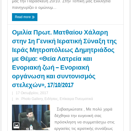
μας την Παρασκευή 20/10. Στην Τοπική μας Εκκλησία
πανηγυρίζει ο ομώνυμ...
Read more
Ομιλία Πρωτ. Ματθαίου Χάλαρη
στην 1η Γενική Ιερατική Σύναξη της
Ιεράς Μητροπόλεως Δημητριάδος
με Θέμα: «Θεία Λατρεία και
Ενοριακή ζωή – Ενοριακή
οργάνωση και συντονισμός
στελεχών», 17/10/2017
|
17 Οκτωβρίου, 2017
|
in :
Photo Gallery
,
Ειδήσεις
,
Επίκαιρα Πνευματικά
Σεβασμιώτατε , Με πολύ χαρά
δέχθηκα την ευγενική σας
πρόσκληση να συμμετάσχω στις
εργασίες τις ιερατικής συνάξεως