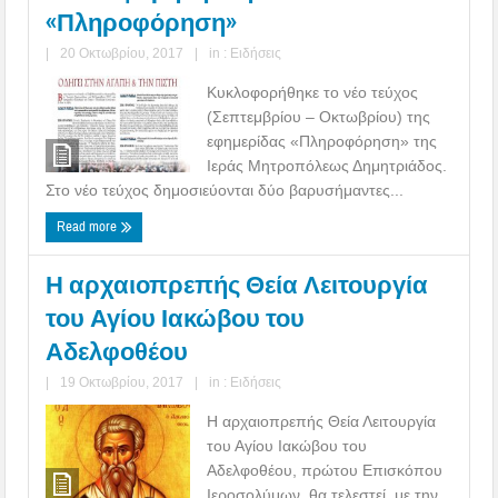
«Πληροφόρηση»
|
20 Οκτωβρίου, 2017
|
in :
Ειδήσεις
Κυκλοφορήθηκε το νέο τεύχος
(Σεπτεμβρίου – Οκτωβρίου) της
εφημερίδας «Πληροφόρηση» της
Ιεράς Μητροπόλεως Δημητριάδος.
Στο νέο τεύχος δημοσιεύονται δύο βαρυσήμαντες...
Read more
Η αρχαιοπρεπής Θεία Λειτουργία
του Αγίου Ιακώβου του
Αδελφοθέου
|
19 Οκτωβρίου, 2017
|
in :
Ειδήσεις
Η αρχαιοπρεπής Θεία Λειτουργία
του Αγίου Ιακώβου του
Αδελφοθέου, πρώτου Επισκόπου
Ιεροσολύμων, θα τελεστεί, με την