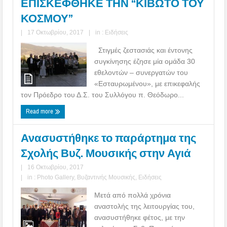
ΕΠΙΣΚΕΦΘΗΚΕ ΤΗΝ “ΚΙΒΩΤΟ ΤΟΥ
ΚΟΣΜΟΥ”
|
17 Οκτωβρίου, 2017
|
in :
Ειδήσεις
Στιγμές ζεστασιάς και έντονης
συγκίνησης έζησε μία ομάδα 30
εθελοντών – συνεργατών του
«Εσταυρωμένου», με επικεφαλής
τον Πρόεδρο του Δ.Σ. του Συλλόγου π. Θεόδωρο...
Read more
Ανασυστήθηκε το παράρτημα της
Σχολής Βυζ. Μουσικής στην Αγιά
|
16 Οκτωβρίου, 2017
|
in :
Photo Gallery
,
Βυζαντινής Μουσικής
,
Ειδήσεις
Μετά από πολλά χρόνια
αναστολής της λειτουργίας του,
ανασυστήθηκε φέτος, με την