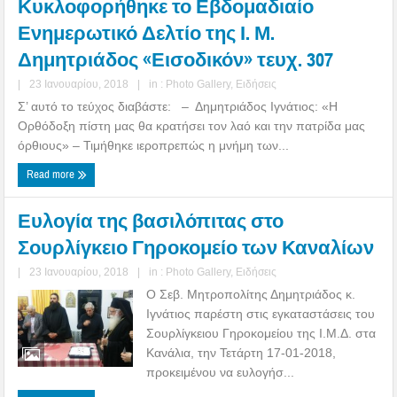
Κυκλοφορήθηκε το Εβδομαδιαίο
Ενημερωτικό Δελτίο της Ι. Μ.
Δημητριάδος «Εισοδικόν» τευχ. 307
|
23 Ιανουαρίου, 2018
|
in :
Photo Gallery
,
Ειδήσεις
Σ’ αυτό το τεύχος διαβάστε: – Δημητριάδος Ιγνάτιος: «Η
Ορθόδοξη πίστη μας θα κρατήσει τον λαό και την πατρίδα μας
όρθιους» – Τιμήθηκε ιεροπρεπώς η μνήμη των...
Read more
Ευλογία της βασιλόπιτας στο
Σουρλίγκειο Γηροκομείο των Καναλίων
|
23 Ιανουαρίου, 2018
|
in :
Photo Gallery
,
Ειδήσεις
Ο Σεβ. Μητροπολίτης Δημητριάδος κ.
Ιγνάτιος παρέστη στις εγκαταστάσεις του
Σουρλίγκειου Γηροκομείου της Ι.Μ.Δ. στα
Κανάλια, την Τετάρτη 17-01-2018,
προκειμένου να ευλογήσ...