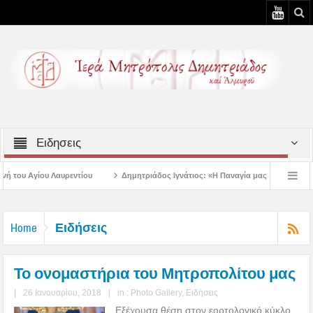
Ειδησεις
Δημητριάδος Ιγνάτιος: «Η Παναγία μας δείχνει τον δρόμο της ταπείνωσης
 3η Αυγουστιάτικη Παράκληση στον Άγιο Γεώργιο Νηλείας
Δημητριάδος Ιγνάτ
Ειδήσεις
Home
Το ονομαστήρια του Μητροπολίτου μας
|
26 Ιανουαρίου, 2018
|
in :
Photo Gallery
,
Ειδήσεις
Εξέχουσα θέση στον εορτολογικό κύκλο