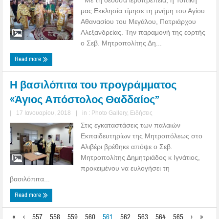
μας Εκκλησία τίμησε τη μνήμη του Αγίου
Αθανασίου του Μεγάλου, Πατριάρχου
Αλεξανδρείας. Την παραμονή της εορτής
ο Σεβ. Μητροπολίτης Δη...
Read more
Η βασιλόπιτα του προγράμματος
«Άγιος Απόστολος Θαδδαίος”
|
17 Ιανουαρίου, 2018
|
in :
Photo Gallery
,
Ειδήσεις
Στις εγκαταστάσεις των παλαιών
Εκπαιδευτηρίων της Μητροπόλεως στο
Αλιβέρι βρέθηκε απόψε ο Σεβ.
Μητροπολίτης Δημητριάδος κ Ιγνάτιος,
προκειμένου να ευλογήσει τη
βασιλόπιτα...
Read more
«
‹
557
558
559
560
561
562
563
564
565
›
»