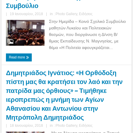
Συμβούλιο
|
19 Ιανουαρίου, 2018
|
in :
Photo Gallery
,
Ειδήσεις
Στην Ημερίδα – Κοινό Σχολικό Συμβούλιο
μαθητών Λυκείου και Πολιτειακών
θεσμών, που διοργάνωσε η Δ/νση Β/
θμιας Εκπαίδευσης Ν. Μαγνησίας, με
θέμα «Η Πολιτεία αφουγκράζεται...
Read more
Δημητριάδος Ιγνάτιος: «Η Ορθόδοξη
πίστη μας θα κρατήσει τον λαό και την
πατρίδα μας όρθιους» – Τιμήθηκε
ιεροπρεπώς η μνήμη των Αγίων
Αθανασίου και Αντωνίου στην
Μητρόπολη Δημητριάδος
|
18 Ιανουαρίου, 2018
|
in :
Photo Gallery
,
Ειδήσεις
Με τη δέουσα ιεροπρέπεια, η Τοπική