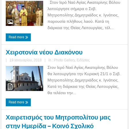
Στον Ιερό Ναό Αγίας Αικατερίνης Βόλου
λειτούργησε σήμερα ο Σεβ.
Μητροπολίτης Δημητριάδος κ. Ιγνάτιος,
παρουσία πλήθους λαού. Κατά τη
διάρκεια της Θείας Λειτουργίας, τέλ...
Read more
Χειροτονία νέου Διακόνου
|
19 Ιανουαρίου, 2018
|
in :
Photo Gallery
,
Ειδήσεις
Στον Ιερό Ναό Αγίας Αικατερίνης Βόλου
θα λειτουργήσει την Κυριακή 21/1 ο Σεβ.
Μητροπολίτης Δημητριάδος κ. Ιγνάτιος.
Κατά τη διάρκεια της Θείας Λειτουργίας,
θα τελέσει την...
Read more
Χαιρετισμός του Μητροπολίτου μας
στην Ημερίδα – Κοινό Σχολικό