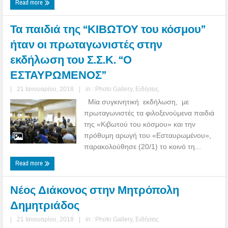
Read more
Τα παιδιά της “ΚΙΒΩΤΟΥ του κόσμου”
ήταν οι πρωταγωνιστές στην
εκδήλωση του Σ.Σ.Κ. “Ο
ΕΣΤΑΥΡΩΜΕΝΟΣ”
|
21 Ιανουαρίου, 2018
|
in :
Photo Gallery
,
Ειδήσεις
Μία συγκινητική εκδήλωση, με
πρωταγωνιστές τα φιλοξενούμενα παιδιά
της «Κιβωτού του κόσμου» και την
πρόθυμη αρωγή του «Εσταυρωμένου»,
παρακολούθησε (20/1) το κοινό τη...
Read more
Νέος Διάκονος στην Μητρόπολη
Δημητριάδος
|
21 Ιανουαρίου, 2018
|
in :
Photo Gallery
,
Ειδήσεις