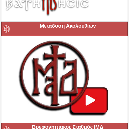
Μετάδοση Ακολουθιών
Βρεφονηπιακός Σταθμός ΙΜΔ