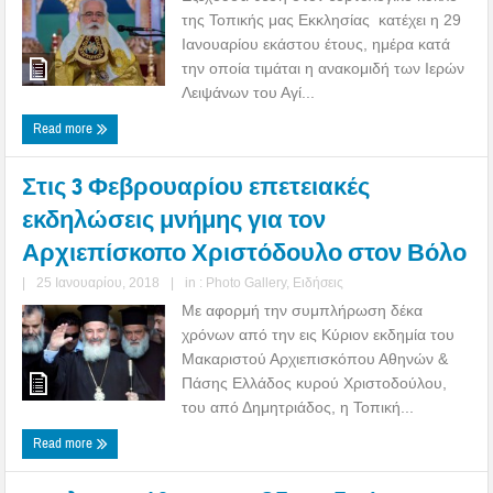
της Τοπικής μας Εκκλησίας κατέχει η 29
Ιανουαρίου εκάστου έτους, ημέρα κατά
την οποία τιμάται η ανακομιδή των Ιερών
Λειψάνων του Αγί...
Read more
Στις 3 Φεβρουαρίου επετειακές
εκδηλώσεις μνήμης για τον
Αρχιεπίσκοπο Χριστόδουλο στον Βόλο
|
25 Ιανουαρίου, 2018
|
in :
Photo Gallery
,
Ειδήσεις
Με αφορμή την συμπλήρωση δέκα
χρόνων από την εις Κύριον εκδημία του
Μακαριστού Αρχιεπισκόπου Αθηνών &
Πάσης Ελλάδος κυρού Χριστοδούλου,
του από Δημητριάδος, η Τοπική...
Read more