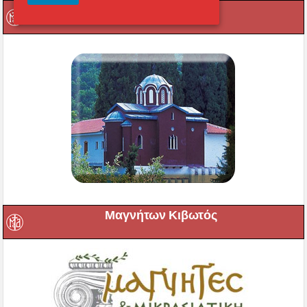
Οι Ιερές μας Μονές
Μαγνήτων Κιβωτός