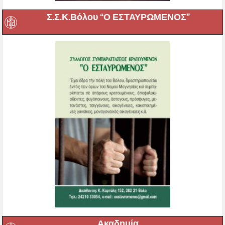
Σ.Σ.Κ.Βόλου “Ο ΕΣΤΑΥΡΩΜΕΝΟΣ”
Ακαδημία