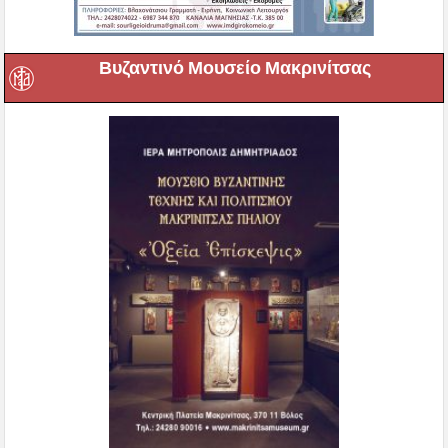
Βυζαντινό Μουσείο Μακρινίτσας