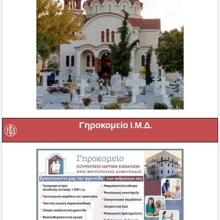
Γηροκομείο Ι.Μ.Δ.