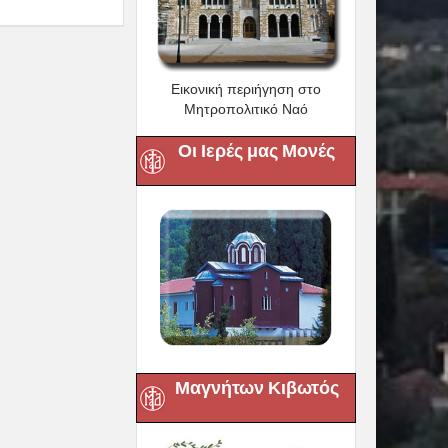
Εικονική περιήγηση στο
Μητροπολιτικό Ναό
Οι Ιερές μας Μονές
Μαγνήτων Κιβωτός