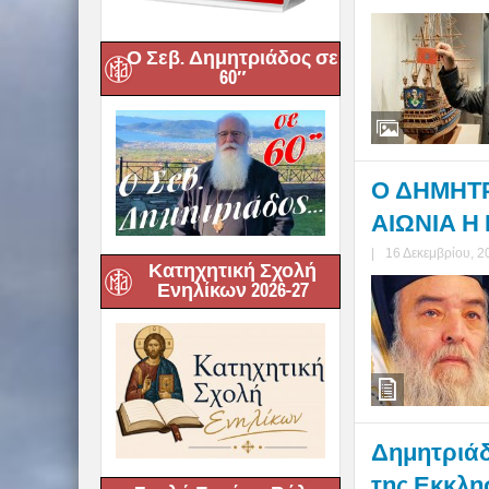
Ο Σεβ. Δημητριάδος σε
60″
Ο ΔΗΜΗΤΡΙ
ΑΙΩΝΙΑ Η 
|
16 Δεκεμβρίου, 2
Κατηχητική Σχολή
Ενηλίκων 2026-27
Δημητριάδο
της Εκκλη