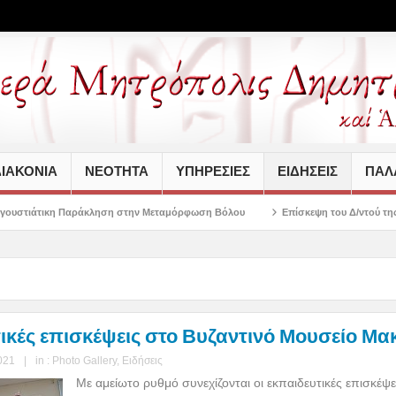
ΙΑΚΟΝΙΑ
ΝΕΟΤΗΤΑ
ΥΠΗΡΕΣΙΕΣ
ΕΙΔΗΣΕΙΣ
ΠΑΛΑ
άκληση στην Μεταμόρφωση Βόλου
Επίσκεψη του Δ/ντού της Β/θμιας Εκπαίδευσ
ικές επισκέψεις στο Βυζαντινό Μουσείο Μα
021
|
in :
Photo Gallery
,
Ειδήσεις
Με αμείωτο ρυθμό συνεχίζονται οι εκπαιδευτικές επισκέψε