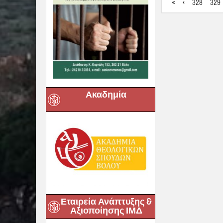
«
‹
328
329
Ακαδημία
Εταιρεία Ανάπτυξης &
Αξιοποίησης ΙΜΔ