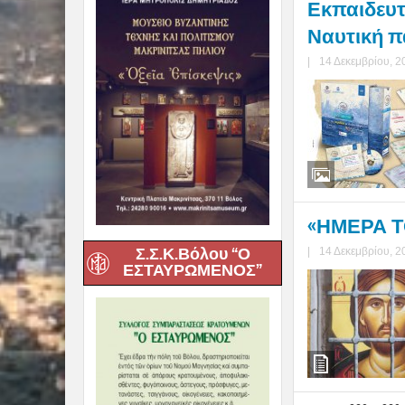
Εκπαιδευτι
Ναυτική π
|
14 Δεκεμβρίου, 2
«ΗΜΕΡΑ ΤΟ
Σ.Σ.Κ.Βόλου “Ο
|
14 Δεκεμβρίου, 2
ΕΣΤΑΥΡΩΜΕΝΟΣ”