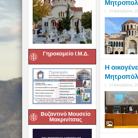
Μητροπολι
|
14 Δεκεμβρίου, 2
Γηροκομείο Ι.Μ.Δ.
Η οικογένε
Μητροπόλ
|
14 Δεκεμβρίου, 2
Βυζαντινό Μουσείο
Μακρινίτσας