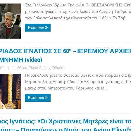
Στο Τελλόγλειο Ίδρυμα Τεχνών Α.Π. ΘΕΣΣΑΛΟΝΙΚΗΣ Έκ
μικροναυπηγικής ιστορικών πλοίων του Αντώνη Τζούμα 
των θαλασσών κατά την εθνεγερσία του 1821» Το Σάβ...
Read more
ΑΔΟΣ ΙΓΝΑΤΙΟΣ ΣΕ 60’’ – ΙΕΡΕΜΙΟΥ ΑΡΧΙ
ΜΝΗΜΗ (video)
021
|
in :
60sec
,
Photo Gallery
,
Ειδήσεις
Παρακολουθήστε το σύντομο βιντεάκι που ετοίμασε ο Σε
Μητροπολίτης Δημητριάδος και Αλμυρού κ.Ιγνάτιος, επί τ
μακαριστού Μητροπολίτου Γόρτυνος και Μ...
Read more
ς Ιγνάτιος: «Οι Χριστιανές Μητέρες είναι τ
σίας» – Πανηγύρισε ο Ναός του Αγίου Ελευθ