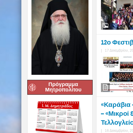
12ο Φεστι
|
17 Δεκεμβρίου, 2
Πρόγραμμα
Μητροπολίτου
«Καράβια 
– «Μικροί 
Τελλογλεί
|
16 Δεκεμβρίου, 2