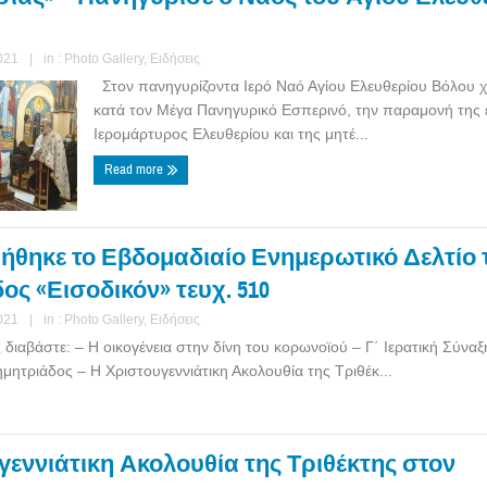
021
|
in :
Photo Gallery
,
Ειδήσεις
Στον πανηγυρίζοντα Ιερό Ναό Αγίου Ελευθερίου Βόλου 
κατά τον Μέγα Πανηγυρικό Εσπερινό, την παραμονή της 
Ιερομάρτυρος Ελευθερίου και της μητέ...
Read more
θηκε το Εβδομαδιαίο Ενημερωτικό Δελτίο τη
ς «Εισοδικόν» τευχ. 510
021
|
in :
Photo Gallery
,
Ειδήσεις
ς διαβάστε: – Η οικογένεια στην δίνη του κορωνοϊού – Γ΄ Ιερατική Σύναξ
ητριάδος – Η Χριστουγεννιάτικη Ακολουθία της Τριθέκ...
γεννιάτικη Ακολουθία της Τριθέκτης στον