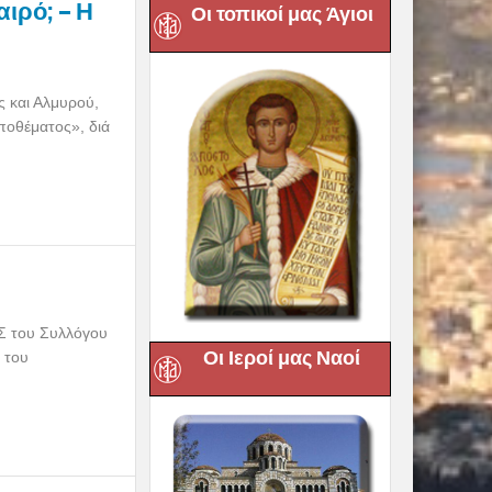
ιρό; – Η
Οι τοπικοί μας Άγιοι
 και Αλμυρού,
ποθέματος», διά
Σ του Συλλόγου
Οι Ιεροί μας Ναοί
 του