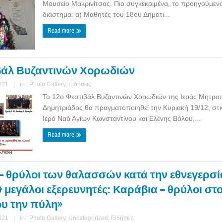
Μουσείο Μακρινίτσας. Πιο συγκεκριμένα, το προηγούμεν
διάστημα: α) Μαθητές του 18ου Δημοτι...
Read more
βάλ Βυζαντινών Χορωδιών
021
|
in :
Photo Gallery
,
Ειδήσεις
Το 12ο Φεστιβάλ Βυζαντινών Χορωδιών της Ιεράς Μητρ
Δημητριάδος θα πραγματοποιηθεί την Κυριακή 19/12, στις
Ιερό Ναό Αγίων Κωνσταντίνου και Ελένης Βόλου,...
Read more
– θρύλοι των θαλασσών κατά την εθνεγερσία
& μεγάλοι εξερευνητές: Καράβια – θρύλοι στ
ου την πύλη»
021
|
in :
Photo Gallery
,
Uncategorized
,
Ειδήσεις