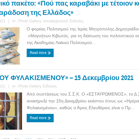
κό πακέτο: «Πού πας καραβάκι με τέτοιον κα
αράδοση της Ελλάδος»
021
|
in :
Photo Gallery
,
Uncategorized
,
Ειδήσεις
Ο φορέας Πολιτισμού της Ιεράς Μητρόπολης Δημητριάδος
«Μαγνήτων Κιβωτός, για τη διάσωση του πολιτιστικού α
της Ακαδημίας Λαϊκού Πολιτισμού...
Read more
Υ ΦΥΛΑΚΙΣΜΕΝΟΥ» – 15 Δεκεμβρίου 2021
021
|
in :
Photo Gallery
,
Ειδήσεις
Από συστάσεως του Σ.Σ.Κ. Ο «ΕΣΤΑΥΡΩΜΕΝΟΣ», το Δ.
ανακήρυξε την 15η Δεκεμβρίου εκάστου έτους ως «Ημέρα
Φυλακισμένου», καθώς ο Άγιος Ελευθέριος είναι ο Πρ...
Read more