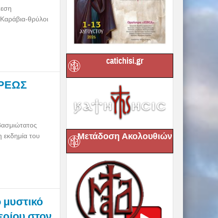
θεση
«Καράβια-θρύλοι
catichisi.gr
ΕΡΕΩΣ
βασμιώτατος
Μετάδοση Ακολουθιών
η εκδημία του
ο μυστικό
ερίου στον