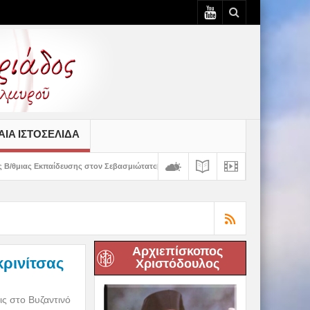
ΙΆ ΙΣΤΟΣΕΛΊΔΑ
ης στον Σεβασμιώτατο
Δημητριάδος Ιγνάτιος: «Ο Χριστός μάς έδειξε το μέλ
Αρχιεπίσκοπος
κρινίτσας
Χριστόδουλος
ις στο Βυζαντινό