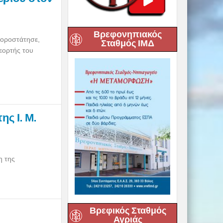
Βρεφονηπιακός
χοροστάτησε,
Σταθμός ΙΜΔ
εορτής του
ς Ι. Μ.
η της
Βρεφικός Σταθμός
Αγριάς