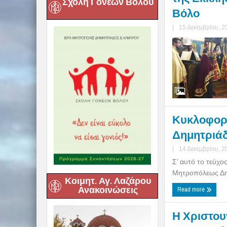
Σχολή Γονέων Βόλου
Βόλο
|
15 Δεκεμβρίου, 2
Κυκλοφορή
Δημητριάδο
|
14 Δεκεμβρίου, 2
Σ’ αυτό το τεύχο
Μητροπόλεως Δημ
Κοιμητ. Αγ. Λαζάρου
Ανακοινώσεις
Read more
Η Χριστου