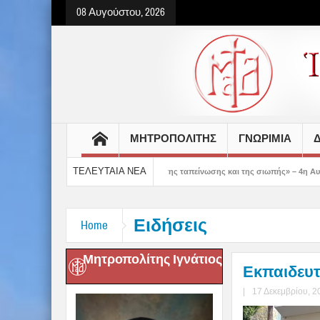
08 Αυγούστου, 2026
ΜΗΤΡΟΠΟΛΙΤΗΣ
ΓΝΩΡΙΜΙΑ
Δ
ΤΕΛΕΥΤΑΙΑ ΝΕΑ
 μας δείχνει τον δρόμο της ταπείνωσης και της σιωπής» – 4η Αυγουστιάτικη Παρ
Ειδήσεις
Home
Μητροπολίτης Ιγνάτιος
Εκπαιδευτ
|
17 Δεκεμβρίου, 2