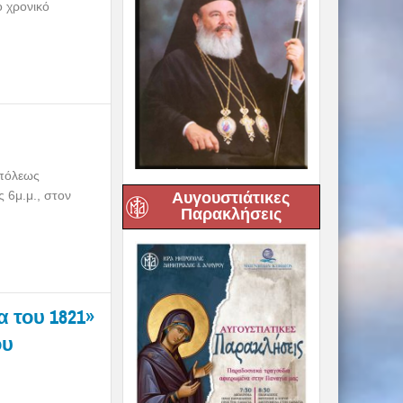
ο χρονικό
οπόλεως
 6μ.μ., στον
Αυγουστιάτικες
Παρακλήσεις
 του 1821»
ου