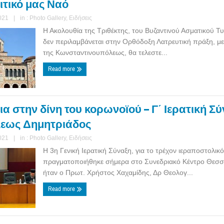
τικό μας Ναό
021
|
in :
Photo Gallery
,
Ειδήσεις
Η Ακολουθία της Τριθέκτης, του Βυζαντινού Ασματικού Τ
δεν περιλαμβάνεται στην Ορθόδοξη Λατρευτική πράξη, μ
της Κωνσταντινουπόλεως, θα τελεστε...
Read more
ια στην δίνη του κορωνοϊού – Γ΄ Ιερατική Σ
εως Δημητριάδος
021
|
in :
Photo Gallery
,
Ειδήσεις
Η 3η Γενική Ιερατική Σύναξη, για το τρέχον ιεραποστολικό
πραγματοποιήθηκε σήμερα στο Συνεδριακό Κέντρο Θεσσα
ήταν ο Πρωτ. Χρήστος Χαχαμίδης, Δρ Θεολογ...
Read more