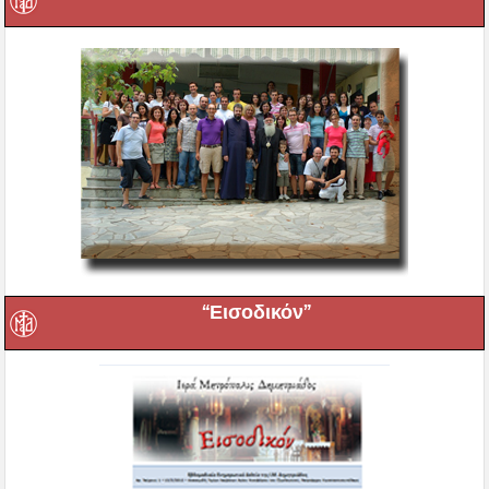
“Εισοδικόν”