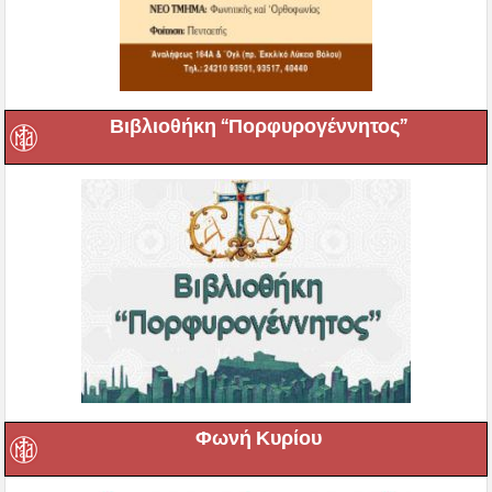
Βιβλιοθήκη “Πορφυρογέννητος”
Φωνή Κυρίου