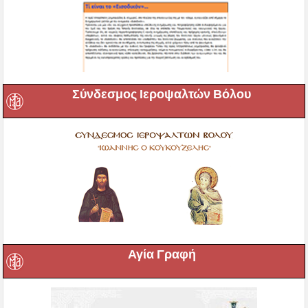
Σύνδεσμος Ιεροψαλτών Βόλου
Αγία Γραφή