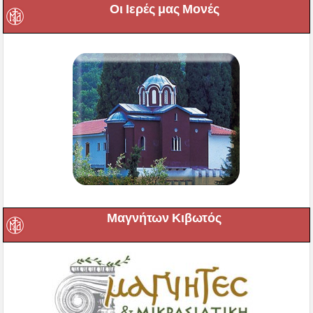
Οι Ιερές μας Μονές
Μαγνήτων Κιβωτός