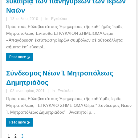
εὐκαιρίᾳ τῶν πανηγύρεων τῶν Ἱερῶν
Ναῶν
|
13 Ιουλίου, 2010
|
in :
Εγκύκλιοι
Πρός τούς Εὐλαβεστάτους Ἐφημερίους τῆς καθ΄ ἡμᾶς Ἱερᾶς
Μητροπόλεως Ἐνταῦθα ΕΓΚΥΚΛΙΟΝ ΣΗΜΕΙΩΜΑ Θέμα:
«Ἀπαγόρευση ἐκτύπωσης ἱερῶν συμβόλων σέ αὐτοκόλλητα
σήματα ἐπ΄ εὐκαιρί...
Read more
Σύνδεσμος Νέων Ἱ. Μητροπόλεως
Δημητριάδος
|
03 Ιανουαρίου, 2001
|
in :
Εγκύκλιοι
Πρός τούς Εὐλαβεστάτους Ἐφημερίους τῆς καθ΄ἡμᾶς Ἱερᾶς
Μητροπόλεως ΕΓΚΥΚΛΙΟ ΣΗΜΕΙΩΜΑ Θέμα:” Σύνδεσμος Νέων
Ἱ. Μητροπόλεως Δημητριάδος” Ἀγαπητοί μ...
Read more
1
2
3