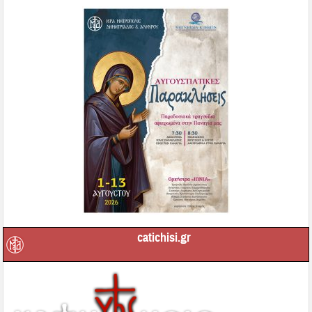
catichisi.gr