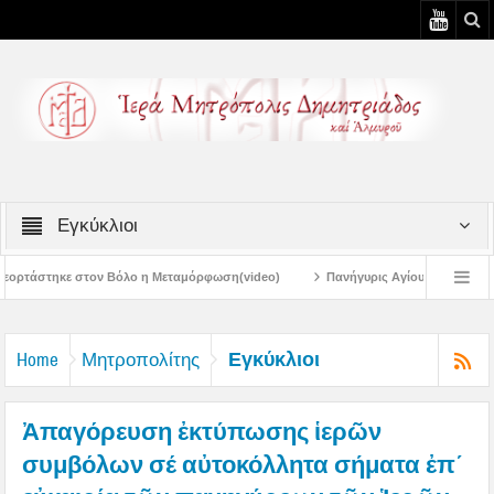
Εγκύκλιοι
η Μεταμόρφωση(video)
Πανήγυρις Αγίου Καλλινίκου Μητροπολίτου Εδέσσης σ
Πανηγύρεις Μεταμορφώσεως – 4η Αυγουστιάτικη Παράκληση στην Μεταμόρφω
Εγκύκλιοι
Home
Μητροπολίτης
Ἀπαγόρευση ἐκτύπωσης ἱερῶν
συμβόλων σέ αὐτοκόλλητα σήματα ἐπ΄