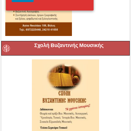
Σχολή Βυζαντινής Μουσικής