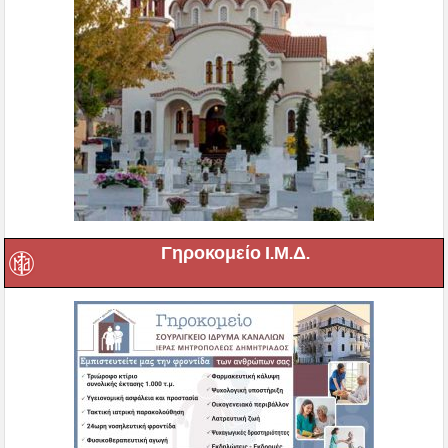
Γηροκομείο Ι.Μ.Δ.