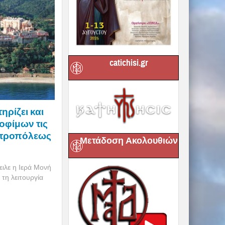
catichisi.gr
ηρίζει και
οφίμων τις
ητροπόλεως
Μετάδοση Ακολουθιών
ιλε η Ιερά Μονή
τη λειτουργία