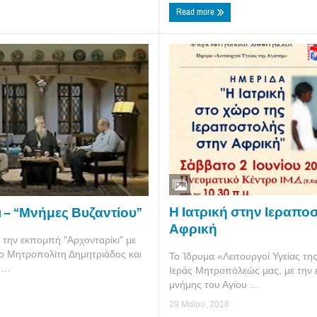
Read more
Η Ιατρική στην Ιεραπο
 – “Μνήμες Βυζαντίου”
Αφρική
την εκπομπή "Αρχονταρίκι" με
ο Μητροπολίτη Δημητριάδος και
Το Ίδρυμα «Λειτουργοί Υγείας τη
...
Ιεράς Μητροπόλεώς μας, με την ε
μνήμης του Αγίου ...
29 Μαΐου, 2018