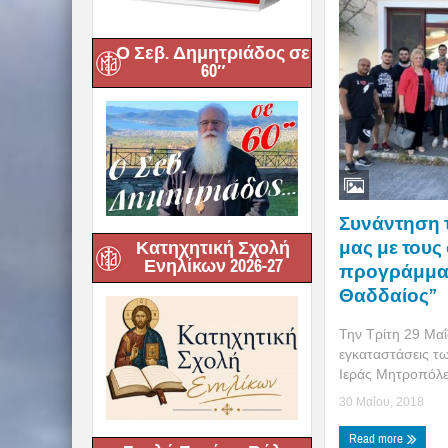
Ο Σεβ. Δημητριάδος σε
60″
Συνάντηση 
μας με τους
Κατηχητική Σχολή
Ενηλίκων 2026-27
προγράμματ
Θαδδαίος”
Την Τρίτη 29 Μαΐ
εγκαταστάσεις τ
Ιεράς Μητροπόλε
30 Μαΐου, 2018
Read more