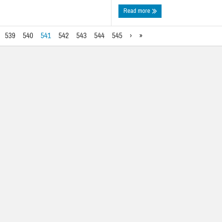
Read more
539
540
541
542
543
544
545
›
»