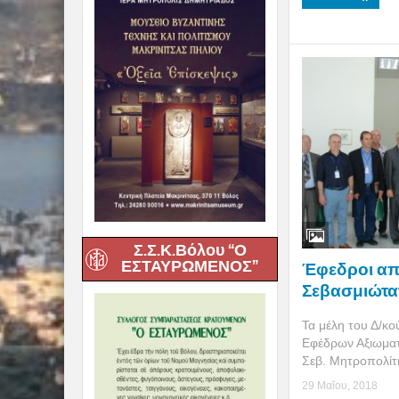
Σ.Σ.Κ.Βόλου “Ο
ΕΣΤΑΥΡΩΜΕΝΟΣ”
Έφεδροι απ
Σεβασμιώτα
Τα μέλη του Δ/κ
Εφέδρων Αξιωματ
Σεβ. Μητροπολίτη
29 Μαΐου, 2018