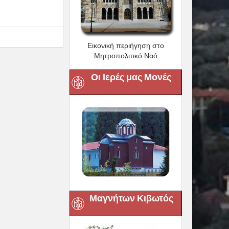
Εικονική περιήγηση στο
Μητροπολιτικό Ναό
Οι Ιερές μας Μονές
Μαγνήτων Κιβωτός