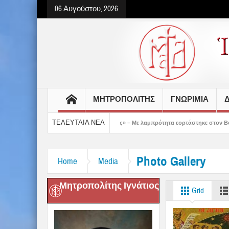
06 Αυγούστου, 2026
ΜΗΤΡΟΠΟΛΙΤΗΣ
ΓΝΩΡΙΜΙΑ
Δ
ΤΕΛΕΥΤΑΙΑ ΝΕΑ
ς έδειξε το μέλλον μας» – Με λαμπρότητα εορτάστηκε στον Βόλο η Μεταμόρφωση(vi
Photo Gallery
Home
Media
Μητροπολίτης Ιγνάτιος
Grid