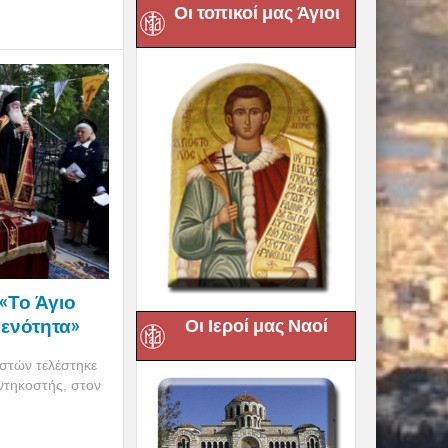
Οι τοπικοί μας Άγιοι
«Το Άγιο
 ενότητα»
Οι Ιεροί μας Ναοί
τών τελέστηκε
ντηκοστής, στον