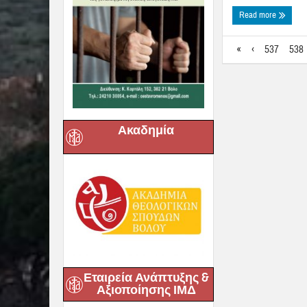
Read more
«
‹
537
538
Ακαδημία
Εταιρεία Ανάπτυξης &
Αξιοποίησης ΙΜΔ