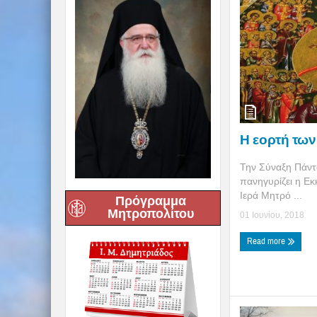
Η εορτή τω
Την Σύναξη Πάντ
πανηγυρίζει η Εκ
Ιερά Μητρό ...
Πρόγραμμα
Μητροπολίτου
01 Ιουνίου, 2018
Read more