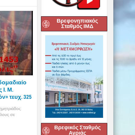
Βρεφονηπιακός
Σταθμός ΙΜΔ
δομαδιαίο
Ι. Μ.
ν» τευχ. 325
Δημητριάδος
όλους σε
Βρεφικός Σταθμός
Αγριάς