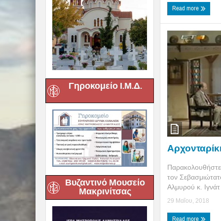
Read more
Γηροκομείο Ι.Μ.Δ.
Αρχονταρίκι
Παρακολουθήστε 
τον Σεβασμιώτατ
Βυζαντινό Μουσείο
Αλμυρού κ. Ιγνάτ 
Μακρινίτσας
29 Μαΐου, 2018
Read more