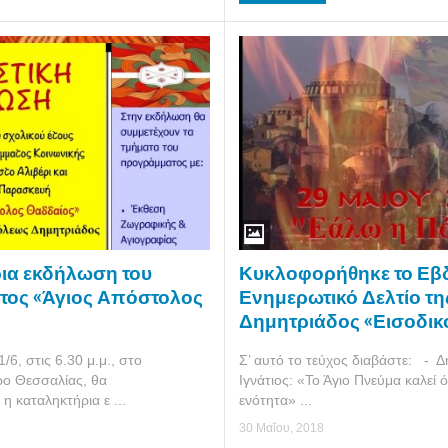
Κυκλοφορήθηκε το Εβ
ια εκδήλωση του
Ενημερωτικό Δελτίο της 
ος «Άγιος Απόστολος
Δημητριάδος «Εισοδικό
Σ’ αυτό το τεύχος διαβάστε: - 
6, στις 6.30 μ.μ., στο
Ιγνάτιος: «Το Άγιο Πνεύμα καλεί 
ρο Θεσσαλίας, θα
ενότητα» ...
η καταληκτήρια ε ...
30 Μαΐου, 2018