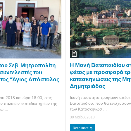
Η Μονή Βατοπαιδίου στ
του Σεβ. Μητροπολίτη
φέτος με προσφορά τρ
 συντελεστές του
κατασκηνώσεις της Μ
ος “Άγιος Απόστολος
Δημητριάδος
Ικανή ποσότητα τροφίμων απέστε
ου 2018 και ώρα 18.00, στις
Βατοπαιδίου, που θα ενισχύσουν 
ων παλαιών εκπαιδευτηρίων της
των Κατασκηνώσ ...
ω ...
30 Μαΐου, 2018
Read more