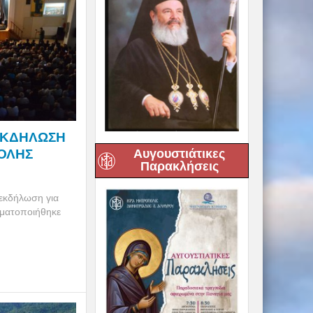
 ΕΚΔΗΛΩΣΗ
ΠΟΛΗΣ
Αυγουστιάτικες
Παρακλήσεις
εκδήλωση για
ματοποιήθηκε