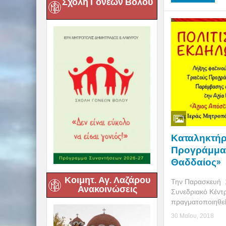
Σχολή Γονέων Βόλου
Καταληκτήρ
Προγράμματ
Θαδδαίος»
Κοιμητ. Αγ. Λαζάρου
Την Παρασκευή 1/
Ανακοινώσεις
Συνεδριακό Κέντ
πραγματοποιηθεί 
30 Μαΐου, 2018