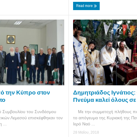
Read more
Δημητριάδος Ιγνάτιος: 
ό την Κύπρο στον
Πνεύμα καλεί όλους σε
το
Με την συμμετοχή πλήθους πισ
ού Συμβουλίου του Συνδέσμου
το απόγευμα της Κυριακή της Πε
ικών Λεμεσού επισκέφθηκαν τον
Ιερό Ναό ...
 ...
28 Μαΐου, 2018