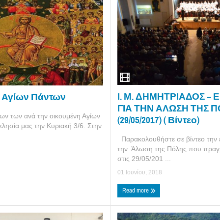
Ι. Μ. ΔΗΜΗΤΡΙΑΔΟΣ –
ν Αγίων Πάντων
ΓΙΑ ΤΗΝ ΑΛΩΣΗ ΤΗΣ 
ων των ανά την οικουμένη Αγίων
(29/05/2017) ( Βίντεο)
κλησία μας την Κυριακή 3/6. Στην
Παρακολουθήστε σε βίντεο την 
την Άλωση της Πόλης που πραγ
στις 29/05/201 ...
01 Ιουνίου, 2018
Read more