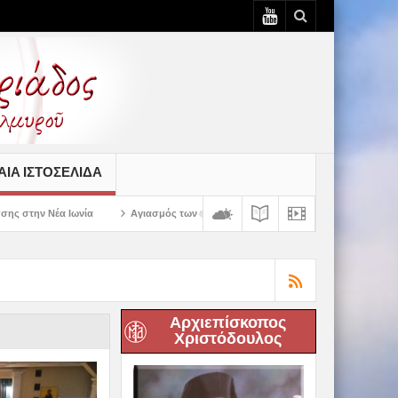
ΙΆ ΙΣΤΟΣΕΛΊΔΑ
Αγιασμός των πρώτων ολοκληρωμένων κελιών της Παλαιάς Ιεράς Μονής Παναγί
Αρχιεπίσκοπος
Χριστόδουλος