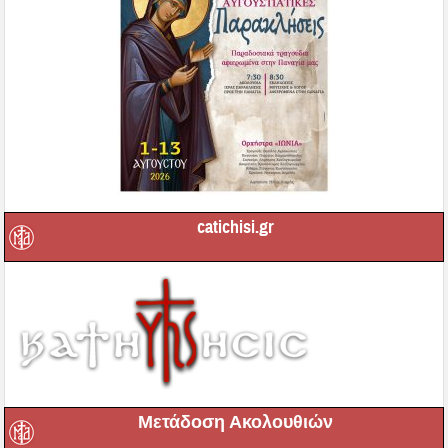
catichisi.gr
Μετάδοση Ακολουθιών