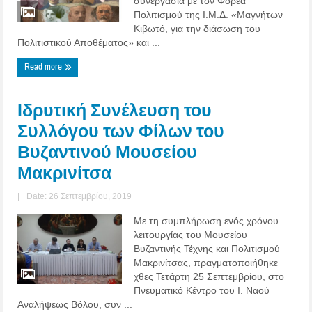
συνεργασία με τον Φορέα
Πολιτισμού της Ι.Μ.Δ. «Μαγνήτων
Κιβωτό, για την διάσωση του
Πολιτιστικού Αποθέματος» και ...
Read more
Ιδρυτική Συνέλευση του
Συλλόγου των Φίλων του
Βυζαντινού Μουσείου
Μακρινίτσα
|
Date: 26 Σεπτεμβρίου, 2019
Με τη συμπλήρωση ενός χρόνου
λειτουργίας του Μουσείου
Βυζαντινής Τέχνης και Πολιτισμού
Μακρινίτσας, πραγματοποιήθηκε
χθες Τετάρτη 25 Σεπτεμβρίου, στο
Πνευματικό Κέντρο του Ι. Ναού
Αναλήψεως Βόλου, συν ...