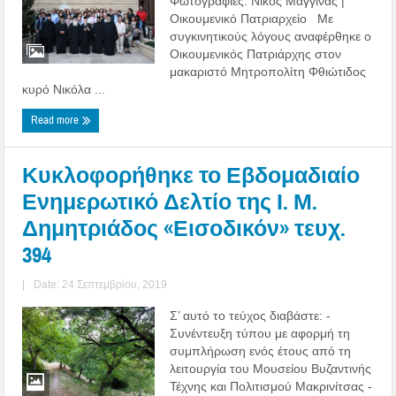
Φωτογραφίες: Νίκος Μαγγίνας |
Οικουμενικό Πατριαρχείο Με
συγκινητικούς λόγους αναφέρθηκε ο
Οικουμενικός Πατριάρχης στον
μακαριστό Μητροπολίτη Φθιώτιδος
κυρό Νικόλα ...
Read more
Κυκλοφορήθηκε το Εβδομαδιαίο
Ενημερωτικό Δελτίο της Ι. Μ.
Δημητριάδος «Εισοδικόν» τευχ.
394
|
Date: 24 Σεπτεμβρίου, 2019
Σ’ αυτό το τεύχος διαβάστε: -
Συνέντευξη τύπου με αφορμή τη
συμπλήρωση ενός έτους από τη
λειτουργία του Μουσείου Βυζαντινής
Τέχνης και Πολιτισμού Μακρινίτσας -