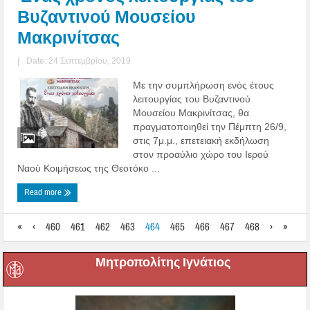
Βυζαντινού Μουσείου
Μακρινίτσας
|
Date: 24 Σεπτεμβρίου, 2019
Με την συμπλήρωση ενός έτους
λειτουργίας του Βυζαντινού
Μουσείου Μακρινίτσας, θα
πραγματοποιηθεί την Πέμπτη 26/9,
στις 7μ.μ., επετειακή εκδήλωση
στον προαύλιο χώρο του Ιερού
Ναού Κοιμήσεως της Θεοτόκο ...
Read more
«
‹
460
461
462
463
464
465
466
467
468
›
»
Μητροπολίτης Ιγνάτιος