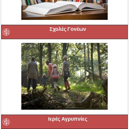
Σχολές Γονέων
Ιερές Αγρυπνίες