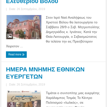
Ελευθερίου Βόλου
|
Date: 26 Σεπτεμβρίου, 2019
Στον Ιερό Ναό Αναλήψεως του
Χριστού Βόλου θα λειτουργήσει το
Σάββατο 28/9 ο Σεβ. Μητροπολίτης
Δημητριάδος κ. Ιγνάτιος. Κατά την
Θεία Λειτουργία, ο Σεβασμιώτατος
θα τελέσει την εις Πρεσβύτερον
Χειροτον ...
Read more
ΗΜΕΡΑ ΜΝΗΜΗΣ ΕΘΝΙΚΩΝ
ΕΥΕΡΓΕΤΩΝ
|
Date: 26 Σεπτεμβρίου, 2019
Τιμάται ο συντοπίτης μας ευεργέτης
Χαράλαμπος Τσιμάς Το Κέντρο
Πολιτισμού «Ιωλκός», σε