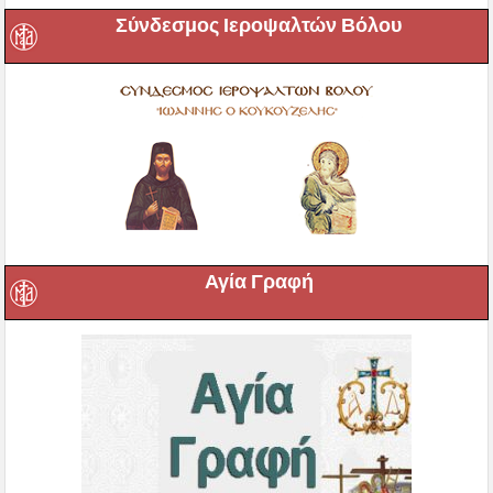
Σύνδεσμος Ιεροψαλτών Βόλου
Αγία Γραφή