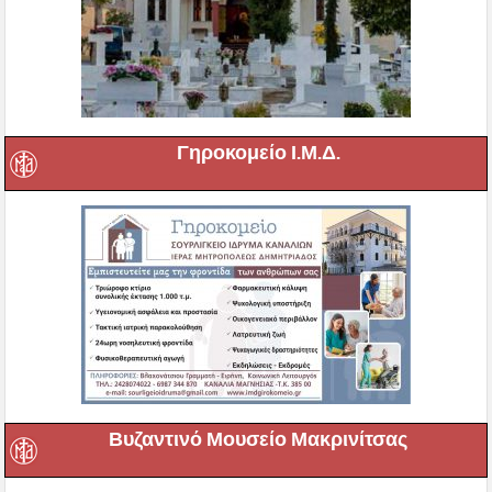
Γηροκομείο Ι.Μ.Δ.
Βυζαντινό Μουσείο Μακρινίτσας