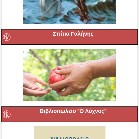
Σπίτια Γαλήνης
Βιβλιοπωλείο ”Ο Λύχνος”