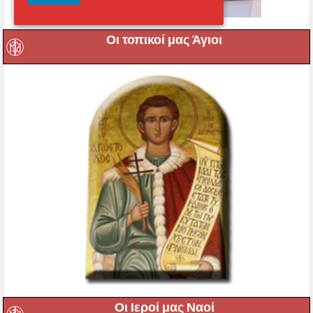
Οι τοπικοί μας Άγιοι
Οι Ιεροί μας Ναοί