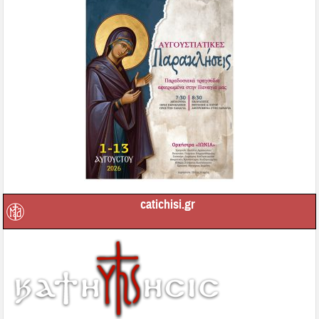
catichisi.gr