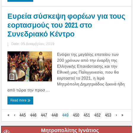
Ευρεία σύσκεψη φορέων για τους
εορτασμούς του 2021 στο
Συνεδριακό Κέντρο
|
Date: 05 Δεκεμβρίου, 2019
Ενόψει της μεγάλης επετείου των
200 χρόνων από την έναρξη της
Ελληνικής Επανάστασης και την
Εθνική μας Παλιγγενεσία, που θα
εορταστεί το 2021, η Ιερά
Μητρόπολη Δημητριάδος ξεκινά ήδη
από τώρα την προσ ...
Read more
«
‹
445
446
447
448
449
450
451
452
453
›
»
Μητροπολίτης Ιγνάτιος