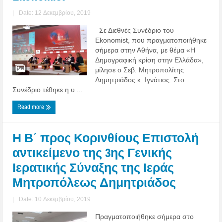
|
Date: 12 Δεκεμβρίου, 2019
Σε Διεθνές Συνέδριο του
Ekonomist, που πραγματοποιήθηκε
σήμερα στην Αθήνα, με θέμα «Η
Δημογραφική κρίση στην Ελλάδα»,
μίλησε ο Σεβ. Μητροπολίτης
Δημητριάδος κ. Ιγνάτιος. Στο
Συνέδριο τέθηκε η υ ...
Read more
Η Β΄ προς Κορινθίους Επιστολή
αντικείμενο της 3ης Γενικής
Ιερατικής Σύναξης της Ιεράς
Μητροπόλεως Δημητριάδος
|
Date: 10 Δεκεμβρίου, 2019
Πραγματοποιήθηκε σήμερα στο