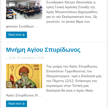
Συνεδριακό Κέντρο Θεσσαλίας η
τρίτη Γενική Ιερατική Σύναξη της
Ιεράς Μητροπόλεως Δημητριάδος,
για το νέο Εκκλησιαστικό έτος. Ως
γνωστόν, το γενικό θέμα των
φετινών Συνάξεων ...
Read more
Μνήμη Αγίου Σπυρίδωνος
|
Date: 10 Δεκεμβρίου, 2019
Την μνήμη του Αγίου Σπυρίδωνος,
Επισκόπου Τριμυθούντος του
Θαυματουργού, τιμά η Εκκλησία μας
την Πέμπτη 12/12. Επίκεντρο του
εορτασμού στην Τοπική μας
Εκκλησία θα είναι ο Ιερός Ναός
Αγίου Σπυρίδωνος Ν ...
Read more