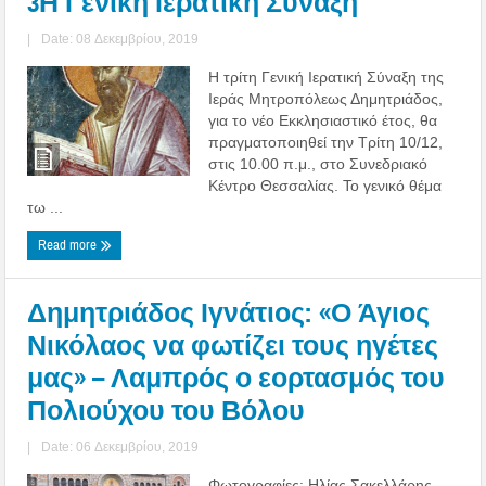
3Η Γενική Ιερατική Σύναξη
|
Date: 08 Δεκεμβρίου, 2019
Η τρίτη Γενική Ιερατική Σύναξη της
Ιεράς Μητροπόλεως Δημητριάδος,
για το νέο Εκκλησιαστικό έτος, θα
πραγματοποιηθεί την Τρίτη 10/12,
στις 10.00 π.μ., στο Συνεδριακό
Κέντρο Θεσσαλίας. Το γενικό θέμα
τω ...
Read more
Δημητριάδος Ιγνάτιος: «Ο Άγιος
Νικόλαος να φωτίζει τους ηγέτες
μας» – Λαμπρός ο εορτασμός του
Πολιούχου του Βόλου
|
Date: 06 Δεκεμβρίου, 2019
Φωτογραφίες: Ηλίας Σακελλάρης