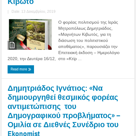
Κιβωτό
|
Date: 13 Δεκεμβρίου, 2019
Ο φορέας πολιτισμού της Ιεράς
Μητροπόλεως Δημητριάδος,
«Μαγνήτων Κιβωτός, για τη
διάσωση του πολιτιστικού
αποθέματος», παρουσιάζει την
Επετειακή έκδοση – Ημερολόγιο
2020, την Δευτέρα 16/12, στο «Κτίρ ...
Read more
Δημητριάδος Ιγνάτιος: «Να
δημιουργηθεί θεσμικός φορέας
αντιμετώπισης του
Δημογραφικού προβλήματος» –
Ομιλία σε Διεθνές Συνέδριο του
Ekonomist