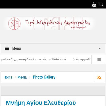
Menu
α Λειτουργία στα Καλά Νερά
Δημητριάδος Ιγνάτιος: «Ο Ναός είναι ο τόπος τ
ουστιάτικη Παράκληση στην Μεταμόρφωση Βόλου
Επίσκεψη του Δ/ντού της Β/θ
Photo Gallery
Home
Media
Μνήμη Αγίου Ελευθερίου