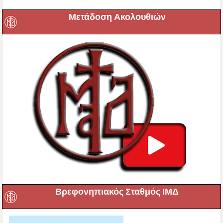
Μετάδοση Ακολουθιών
Βρεφονηπιακός Σταθμός ΙΜΔ