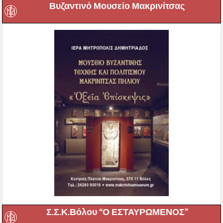
Βυζαντινό Μουσείο Μακρινίτσας
Σ.Σ.Κ.Βόλου “Ο ΕΣΤΑΥΡΩΜΕΝΟΣ”