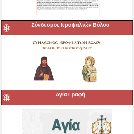
Σύνδεσμος Ιεροψαλτών Βόλου
Αγία Γραφή