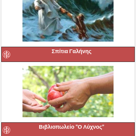
Σπίτια Γαλήνης
Βιβλιοπωλείο ”Ο Λύχνος”