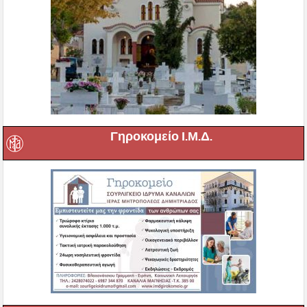
Γηροκομείο Ι.Μ.Δ.