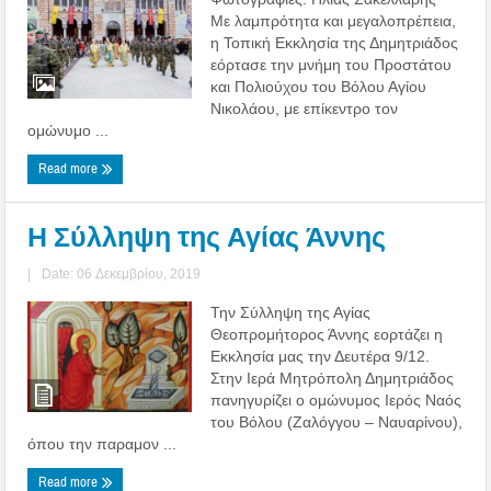
Με λαμπρότητα και μεγαλοπρέπεια,
η Τοπική Εκκλησία της Δημητριάδος
εόρτασε την μνήμη του Προστάτου
και Πολιούχου του Βόλου Αγίου
Νικολάου, με επίκεντρο τον
ομώνυμο ...
Read more
Η Σύλληψη της Αγίας Άννης
|
Date: 06 Δεκεμβρίου, 2019
Την Σύλληψη της Αγίας
Θεοπρομήτορος Άννης εορτάζει η
Εκκλησία μας την Δευτέρα 9/12.
Στην Ιερά Μητρόπολη Δημητριάδος
πανηγυρίζει ο ομώνυμος Ιερός Ναός
του Βόλου (Ζαλόγγου – Ναυαρίνου),
όπου την παραμον ...
Read more