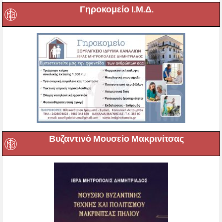
Γηροκομείο Ι.Μ.Δ.
Βυζαντινό Μουσείο Μακρινίτσας