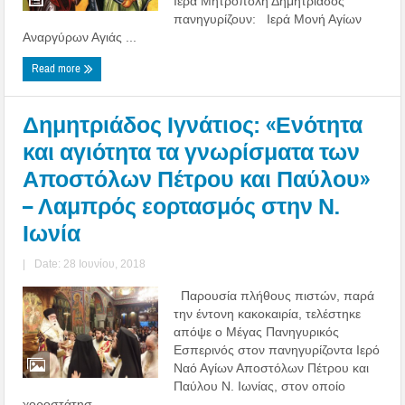
Ιερά Μητρόπολη Δημητριάδος
πανηγυρίζουν: Ιερά Μονή Αγίων
Αναργύρων Αγιάς ...
Read more
Δημητριάδος Ιγνάτιος: «Ενότητα
και αγιότητα τα γνωρίσματα των
Αποστόλων Πέτρου και Παύλου»
– Λαμπρός εορτασμός στην Ν.
Ιωνία
|
Date: 28 Ιουνίου, 2018
Παρουσία πλήθους πιστών, παρά
την έντονη κακοκαιρία, τελέστηκε
απόψε ο Μέγας Πανηγυρικός
Εσπερινός στον πανηγυρίζοντα Ιερό
Ναό Αγίων Αποστόλων Πέτρου και
Παύλου Ν. Ιωνίας, στον οποίο
χοροστάτησ ...