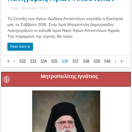
|
Date: 28 Ιουνίου, 2018
Τη Σύναξη των Αγίων Δώδεκα Αποστόλων εορτάζει η Εκκλησία
μας το Σάββατο 30/6. Στην Ιερά Μητρόπολη Δημητριάδος
πανηγυρίζουν οι κάτωθι Ιεροί Ναοί: Αγίων Αποστόλων Αγριάς
Την παραμονή της εορτής θα τελεσ ...
Read more
«
‹
532
533
534
535
536
537
538
539
540
›
»
Μητροπολίτης Ιγνάτιος