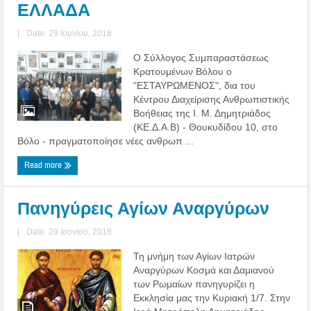
ΕΛΛΑΔΑ
|
Date: 29 Ιουνίου, 2018
Ο Σύλλογος Συμπαραστάσεως
Κρατουμένων Βόλου ο
"ΕΣΤΑΥΡΩΜΕΝΟΣ", δια του
Κέντρου Διαχείρισης Ανθρωπιστικής
Βοήθειας της Ι. Μ. Δημητριάδος
(ΚΕ.Δ.Α.Β) - Θουκυδίδου 10, στο
Βόλο - πραγματοποίησε νέες ανθρωπ ...
Read more
Πανηγύρεις Αγίων Αναργύρων
|
Date: 29 Ιουνίου, 2018
Τη μνήμη των Αγίων Ιατρών
Αναργύρων Κοσμά και Δαμιανού
των Ρωμαίων πανηγυρίζει η
Εκκλησία μας την Κυριακή 1/7. Στην