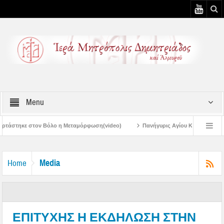
Menu
η Μεταμόρφωση(video)
Πανήγυρις Αγίου Καλλινίκου Μητροπολίτου Εδέσσης σ
Πανηγύρεις Μεταμορφώσεως – 4η Αυγουστιάτικη Παράκληση στην Μεταμόρφ
Media
Home
ΕΠΙΤΥΧΗΣ Η ΕΚΔΗΛΩΣΗ ΣΤΗΝ