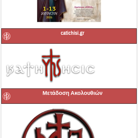
catichisi.gr
Μετάδοση Ακολουθιών