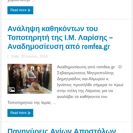
Read more
Ανάληψη καθηκόντων του
Τοποτηρητή της Ι.Μ. Λαρίσης –
Αναδημοσίευση από romfea.gr
|
Date: 28 Ιουνίου, 2018
Αναδημοσίευση από romfea.gr Ο
Σεβασμιώτατος Μητροπολίτης
Δημητριάδος και Αλμυρού κ.
Ιγνάτιος προσήλθε σήμερα το πρωί
στην πόλη της Λάρισας για να
αναλάβει τα καθήκοντα του
Τοποτηρητού της Ιεράς ...
Read more
Πανηγύρεις Αγίων Αποστόλων