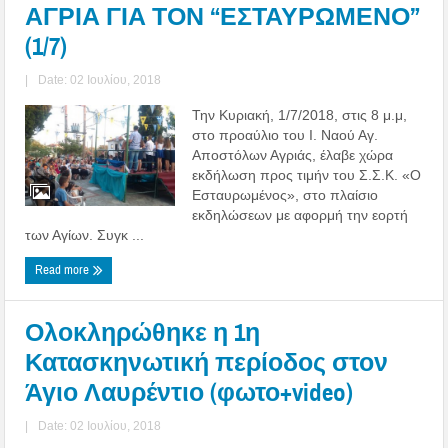
ΑΓΡΙΑ ΓΙΑ ΤΟΝ “ΕΣΤΑΥΡΩΜΕΝΟ”
(1/7)
|
Date: 02 Ιουλίου, 2018
Την Κυριακή, 1/7/2018, στις 8 μ.μ,
στο προαύλιο του Ι. Ναού Αγ.
Αποστόλων Αγριάς, έλαβε χώρα
εκδήλωση προς τιμήν του Σ.Σ.Κ. «Ο
Εσταυρωμένος», στο πλαίσιο
εκδηλώσεων με αφορμή την εορτή
των Αγίων. Συγκ ...
Read more
Ολοκληρώθηκε η 1η
Κατασκηνωτική περίοδος στον
Άγιο Λαυρέντιο (φωτο+video)
|
Date: 02 Ιουλίου, 2018