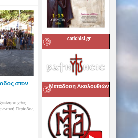
catichisi.gr
ίοδος στον
Μετάδοση Ακολουθιών
ξεκίνησε χθες
κηνωτική Περίοδος