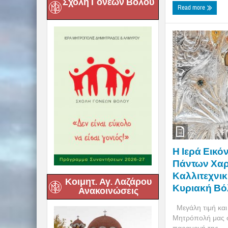
Σχολή Γονέων Βόλου
Read more
Η Ιερά Εικό
Πάντων Χαρ
Καλλιτεχνι
Κοιμητ. Αγ. Λαζάρου
Κυριακή Βό
Ανακοινώσεις
Μεγάλη τιμή και 
Μητρόπολή μας σ