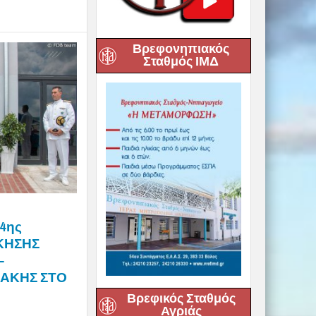
Βρεφονηπιακός
Σταθμός ΙΜΔ
4ης
ΚΗΣΗΣ
–
ΑΚΗΣ ΣΤΟ
Βρεφικός Σταθμός
Αγριάς