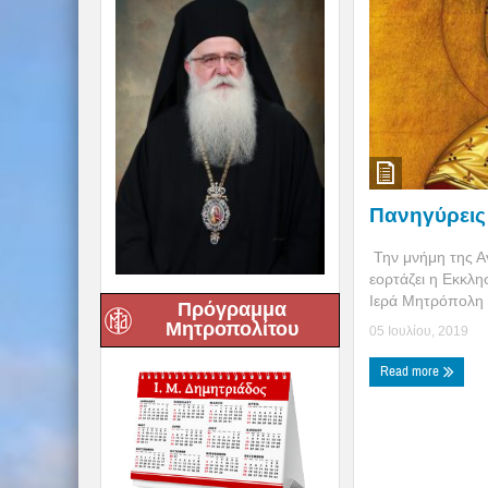
Πανηγύρεις
Την μνήμη της Α
εορτάζει η Εκκλη
Ιερά Μητρόπολη .
Πρόγραμμα
Μητροπολίτου
05 Ιουλίου, 2019
Read more