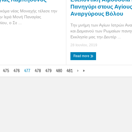
Πανηγύρι στους Αγίου
ακόμα νέας Μοναχής τέλεσε την
Αναργύρους Βόλου
ην Ιερά Μονή Παναγίας
υ, ο Σε ...
Την μνήμη των Αγίων Ιατρών Α
και Δαμιανού των Ρωμαίων πανηγ
Εκκλησία μας την Δευτέρ ...
28 Ιουνίου, 2019
Read more
475
476
477
478
479
480
481
›
»