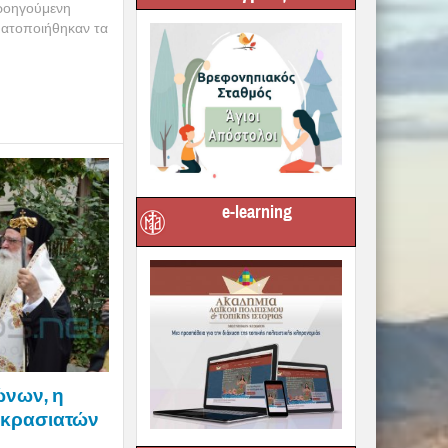
ροηγούμενη
ματοποιήθηκαν τα
e-learning
ώνων, η
ικρασιατών