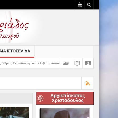
ΙΆ ΙΣΤΟΣΕΛΊΔΑ
στον Σεβασμιώτατο
Δημητριάδος Ιγνάτιος: «Ο Χριστός μάς έδειξε το μέλλον
Αρχιεπίσκοπος
Χριστόδουλος