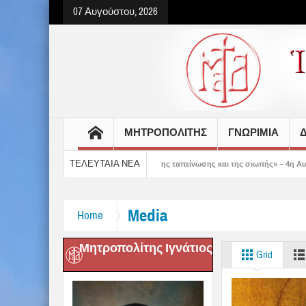
07 Αυγούστου, 2026
ΜΗΤΡΟΠΟΛΙΤΗΣ
ΓΝΩΡΙΜΙΑ
Δ
ΤΕΛΕΥΤΑΙΑ ΝΕΑ
ς δείχνει τον δρόμο της ταπείνωσης και της σιωπής» – 4η Αυγουστιάτικη Παράκλη
Media
Home
Μητροπολίτης Ιγνάτιος
Grid