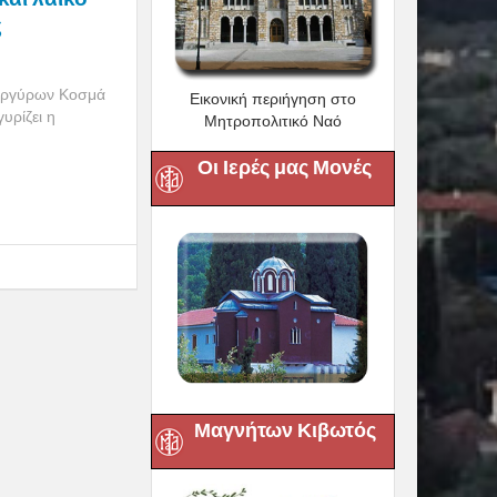
ς
ναργύρων Κοσμά
Εικονική περιήγηση στο
υρίζει η
Μητροπολιτικό Ναό
Οι Ιερές μας Μονές
Μαγνήτων Κιβωτός