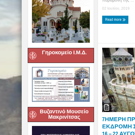
παραμονή της ...
02 Ιουλίου, 2019
Read more
Γηροκομείο Ι.Μ.Δ.
Βυζαντινό Μουσείο
Μακρινίτσας
7ΗΜΕΡΗ Π
ΕΚΔΡΟΜΗ Σ
16 – 22 ΑΥΓ