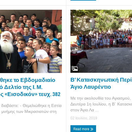
Β’ Κατασκηνωτική Περ
ηκε το Εβδομαδιαίο
Άγιο Λαυρέντιο
Δελτίο της Ι. Μ.
 «Εισοδικόν» τευχ. 382
Με την ακολουθία του Αγιασμού, 
Δευτέρα 1η Ιουλίου, η Β΄ Κατασ
ς διαβάστε: - Θεμελιώθηκε η Εστία
στον Άγιο Λα ...
ς μνήμης των Μικρασιατών στη
02 Ιουλίου, 2019
Read more