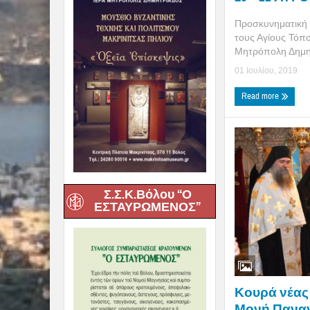
Προσκυνηματική 
τους Αγίους Τόπο
Μητρόπολη Δημητ
01 Ιουλίου, 2019
Read more
Σ.Σ.Κ.Βόλου “Ο
ΕΣΤΑΥΡΩΜΕΝΟΣ”
Κουρά νέας
Μονή Πανα