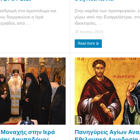
Στην καρδιά των προσφυγικών, ε
εκδρομή στα Ιεροσόλυμα και
γύρω από την Ευαγγελίστρια, στι
υς διοργανώνει η Ιερά
ιδιοκτησίες, ...
ριάδος από ...
30 Ιουνίου, 2019
Read more
Πανηγύρεις Αγίων Αν
 Μοναχής στην Ιερά
Εθελοντική Αιμοδοσία 
γίας Λαμπηδόνος