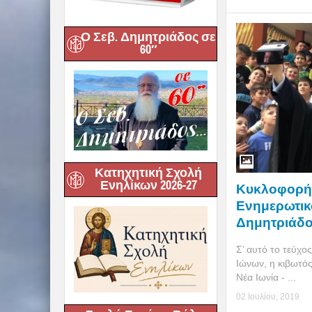
Ο Σεβ. Δημητριάδος σε
60″
Κατηχητική Σχολή
Ενηλίκων 2026-27
Κυκλοφορήθ
Ενημερωτικό 
Δημητριάδος
Σ’ αυτό το τεύχο
Ιώνων, η κιβωτό
Νέα Ιωνία - ...
02 Ιουλίου, 2019