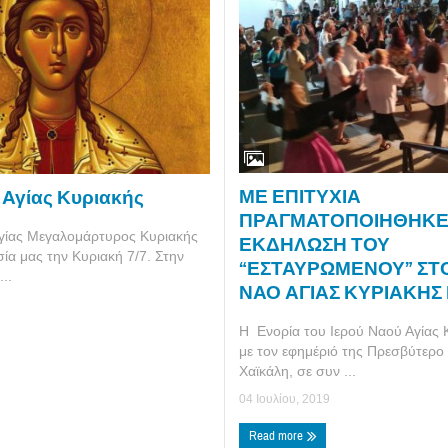
ΜΕ ΕΠΙΤΥΧΙΑ
 Αγίας Κυριακής
ΠΡΑΓΜΑΤΟΠΟΙΗΘΗΚΕ
γίας Μεγαλομάρτυρος Κυριακής
ΕΚΔΗΛΩΣΗ ΤΟΥ
σία μας την Κυριακή 7/7. Στην
“ΕΣΤΑΥΡΩΜΕΝΟΥ” ΣΤ
..
ΝΑΟ ΑΓΙΑΣ ΚΥΡΙΑΚΗΣ
Η Ενορία του Ιερού Ναού Αγίας 
με τον εφημέριό της Πρεσβύτερο 
Χαϊκάλη, σε συν ...
04 Ιουλίου, 2019
Read more