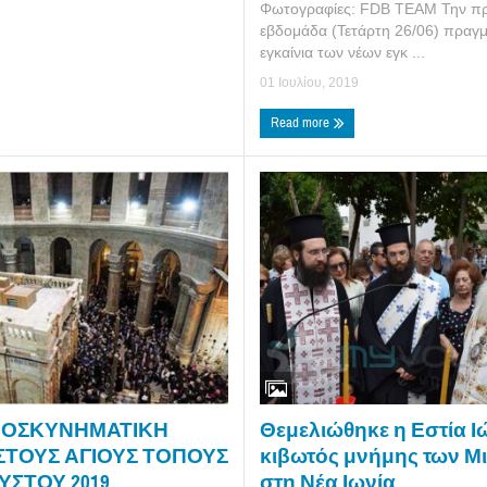
Φωτογραφίες: FDB TEAM Την π
εβδομάδα (Τετάρτη 26/06) πραγ
εγκαίνια των νέων εγκ ...
01 Ιουλίου, 2019
Read more
Θεμελιώθηκε η Εστία Ι
ΡΟΣΚΥΝΗΜΑΤΙΚΗ
κιβωτός μνήμης των Μ
ΤΟΥΣ ΑΓΙΟΥΣ ΤΟΠΟΥΣ
στη Νέα Ιωνία
ΟΥΣΤΟΥ 2019