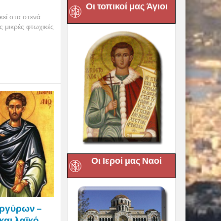
Οι τοπικοί μας Άγιοι
κεί στα στενά
ς μικρές φτωχικές
Οι Ιεροί μας Ναοί
αργύρων –
και λαϊκό