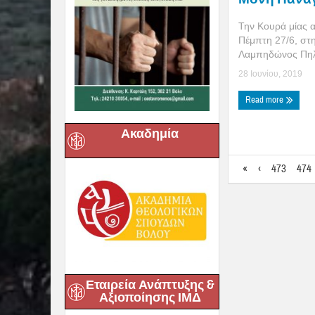
Την Κουρά μίας 
Πέμπτη 27/6, στ
Λαμπηδώνος Πηλίο
28 Ιουνίου, 2019
Read more
Ακαδημία
«
‹
473
474
Εταιρεία Ανάπτυξης &
Αξιοποίησης ΙΜΔ