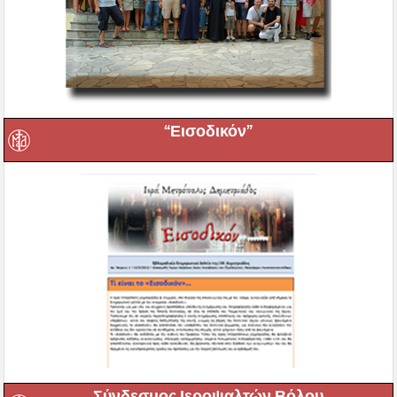
“Εισοδικόν”
Σύνδεσμος Ιεροψαλτών Βόλου