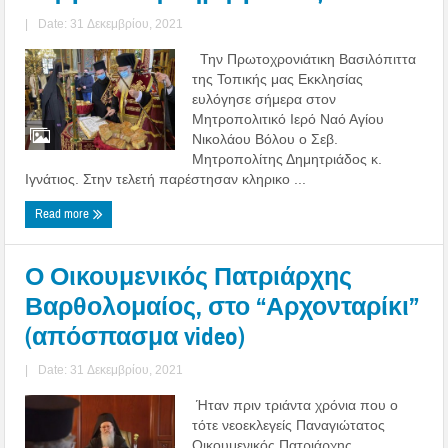
|
Date: 31 Δεκεμβρίου, 2021
Την Πρωτοχρονιάτικη Βασιλόπιττα
της Τοπικής μας Εκκλησίας
ευλόγησε σήμερα στον
Μητροπολιτικό Ιερό Ναό Αγίου
Νικολάου Βόλου ο Σεβ.
Μητροπολίτης Δημητριάδος κ.
Ιγνάτιος. Στην τελετή παρέστησαν κληρικο ...
Read more
Ο Οικουμενικός Πατριάρχης
Βαρθολομαίος, στο “Αρχονταρίκι”
(απόσπασμα video)
|
Date: 31 Δεκεμβρίου, 2021
Ήταν πριν τριάντα χρόνια που ο
τότε νεοεκλεγείς Παναγιώτατος
Οικουμενικός Πατριάρχης