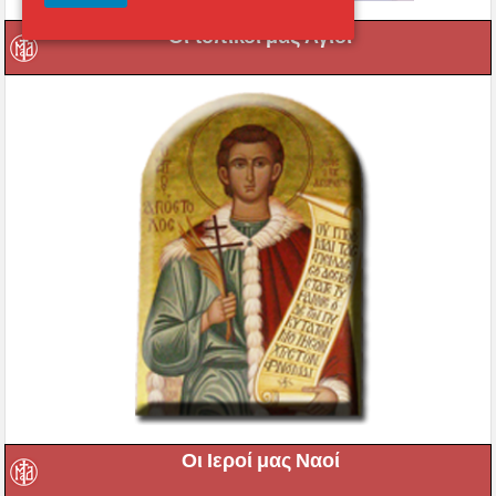
Οι τοπικοί μας Άγιοι
Οι Ιεροί μας Ναοί