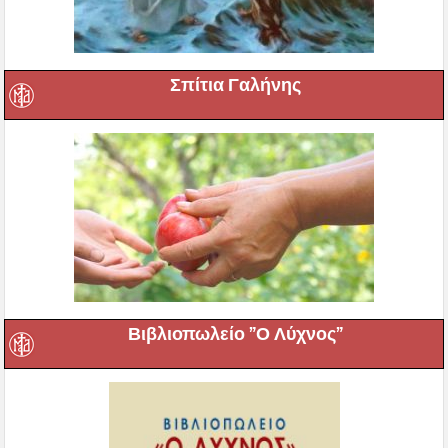
Σπίτια Γαλήνης
Βιβλιοπωλείο ”Ο Λύχνος”