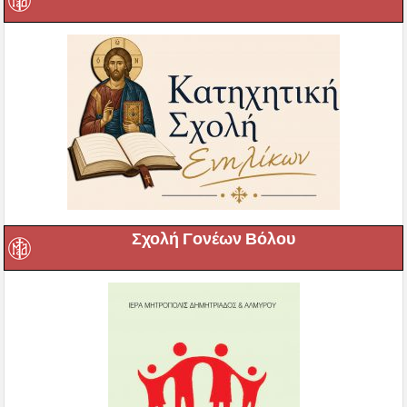
Σχολή Γονέων Βόλου