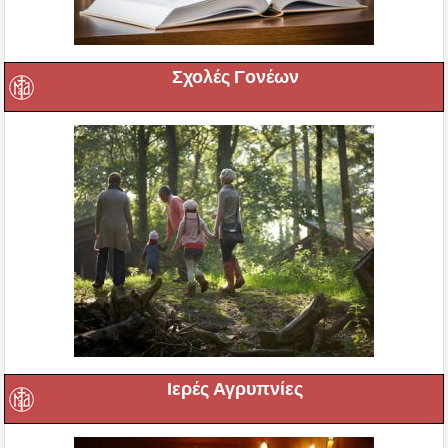
Σχολές Γονέων
Ιερές Αγρυπνίες