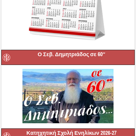
Ο Σεβ. Δημητριάδος σε 60″
Κατηχητική Σχολή Ενηλίκων 2026-27