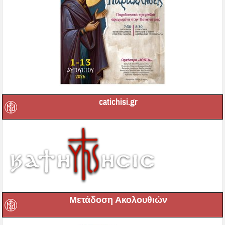
catichisi.gr
Μετάδοση Ακολουθιών