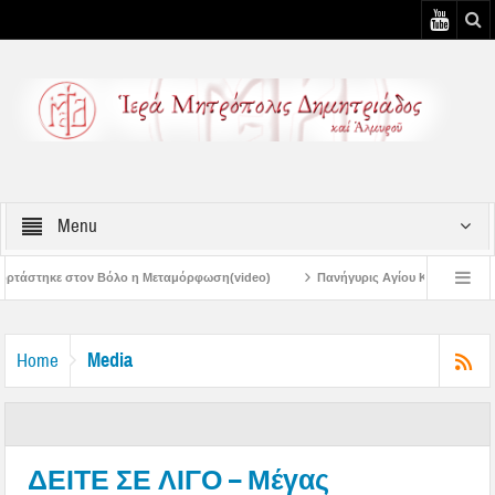
Menu
λο η Μεταμόρφωση(video)
Πανήγυρις Αγίου Καλλινίκου Μητροπολίτου Εδέσση
Πανηγύρεις Μεταμορφώσεως – 4η Αυγουστιάτικη Παράκληση στην Μεταμό
Media
Home
ΔΕΙΤΕ ΣΕ ΛΙΓΟ – Μέγας