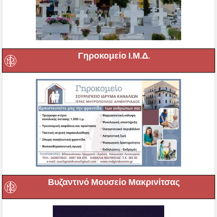
Γηροκομείο Ι.Μ.Δ.
Βυζαντινό Μουσείο Μακρινίτσας