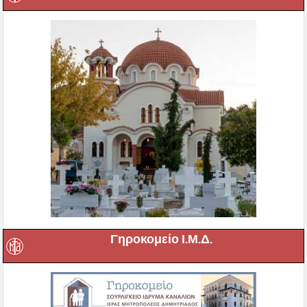
Γηροκομείο Ι.Μ.Δ.