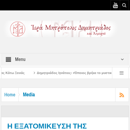
Menu
Δημητριάδος Ιγνάτιος: «Όποιος βρήκε το μυστικό της συγχώρεσης, βρήκε την ειρήν
ημητριάδος Ιγνάτιος: «Ας βάλουμε την Παναγία οδηγό στη ζωή μας» – 1η Αυγουστι
Media
Home
Η ΕΞΑΤΟΜΙΚΕΥΣΗ ΤΗΣ