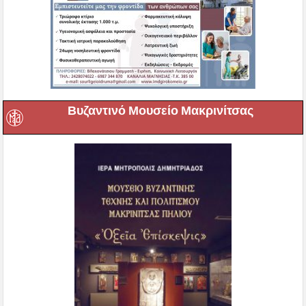
Βυζαντινό Μουσείο Μακρινίτσας