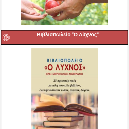
Βιβλιοπωλείο ”Ο Λύχνος”