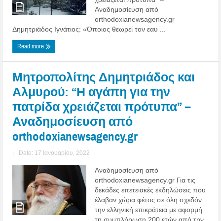
Αναδημοσίευση από
orthodoxianewsagency.gr
Δημητριάδος Ιγνάτιος: «Όποιος θεωρεί τον εαυ ...
Read more
Μητροπολίτης Δημητριάδος και
Αλμυρού: “Η αγάπη για την
πατρίδα χρειάζεται πρότυπα” –
Αναδημοσίευση από
orthodoxianewsagency.gr
|
Date: 17 Ιανουαρίου, 2022
Αναδημοσίευση από
orthodoxianewsagency.gr Για τις
δεκάδες επετειακές εκδηλώσεις που
έλαβαν χώρα φέτος σε όλη σχεδόν
την ελληνική επικράτεια με αφορμή
τη συμπλήρωση 200 ετών από την