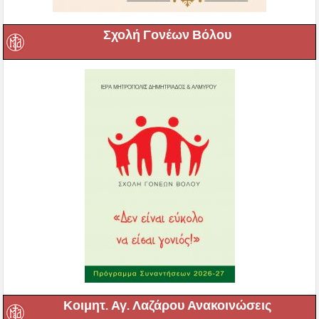
Σχολή Γονέων Βόλου
Κοιμητ. Αγ. Λαζάρου Ανακοινώσεις