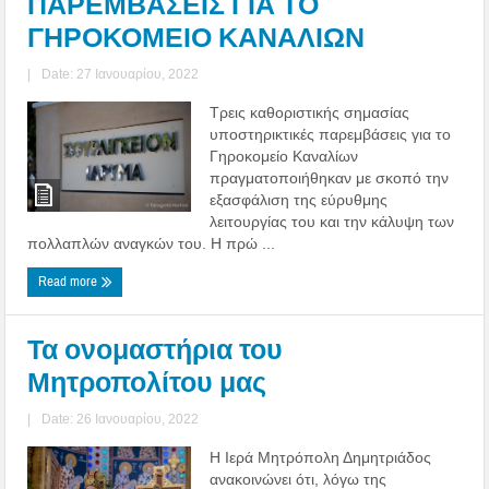
ΠΑΡΕΜΒΑΣΕΙΣ ΓΙΑ ΤΟ
ΓΗΡΟΚΟΜΕΙΟ ΚΑΝΑΛΙΩΝ
|
Date: 27 Ιανουαρίου, 2022
Τρεις καθοριστικής σημασίας
υποστηρικτικές παρεμβάσεις για το
Γηροκομείο Καναλίων
πραγματοποιήθηκαν με σκοπό την
εξασφάλιση της εύρυθμης
λειτουργίας του και την κάλυψη των
πολλαπλών αναγκών του. Η πρώ ...
Read more
Τα ονομαστήρια του
Μητροπολίτου μας
|
Date: 26 Ιανουαρίου, 2022
Η Ιερά Μητρόπολη Δημητριάδος
ανακοινώνει ότι, λόγω της