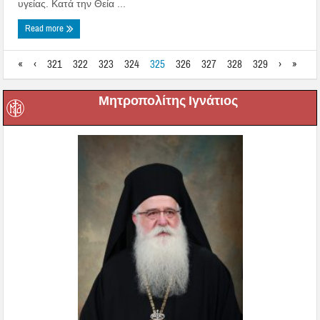
υγείας. Κατά την Θεία ...
Read more
«
‹
321
322
323
324
325
326
327
328
329
›
»
Μητροπολίτης Ιγνάτιος