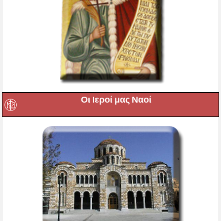
Οι Ιεροί μας Ναοί