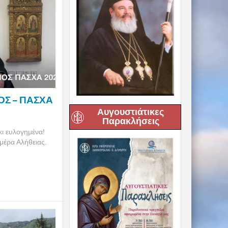
ΟΣ – ΠΑΣΧΑ
Αυγουστιάτικες
Παρακλήσεις
κι ευλογημένα!
μέρα Αλήθειας.