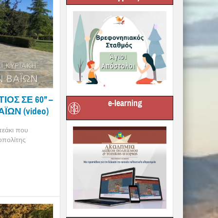
Σ ΣΕ 60’’ –
e-learning
ΪΩΝ (video)
τεάκι που
οπολίτης