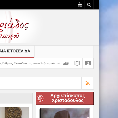
ΙΆ ΙΣΤΟΣΕΛΊΔΑ
 στον Σεβασμιώτατο
Δημητριάδος Ιγνάτιος: «Ο Χριστός μάς έδειξε το μέλλο
Αρχιεπίσκοπος
Χριστόδουλος