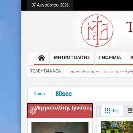
07 Αυγούστου, 2026
ΜΗΤΡΟΠΟΛΙΤΗΣ
ΓΝΩΡΙΜΙΑ
Δ
ΤΕΛΕΥΤΑΙΑ ΝΕΑ
ας δείχνει τον δρόμο της ταπείνωσης και της σιωπής» – 4η Αυγουστιάτικη Παράκλ
60sec
Home
Μητροπολίτης Ιγνάτιος
Grid