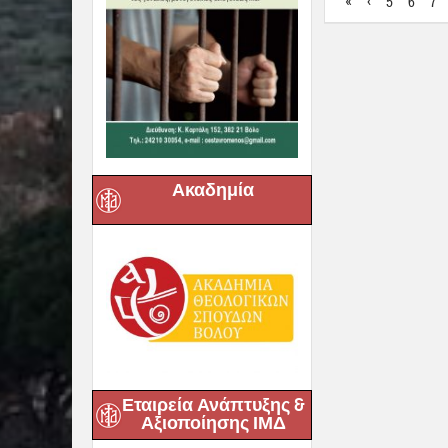
«
‹
5
6
7
Ακαδημία
Εταιρεία Ανάπτυξης &
Αξιοποίησης ΙΜΔ