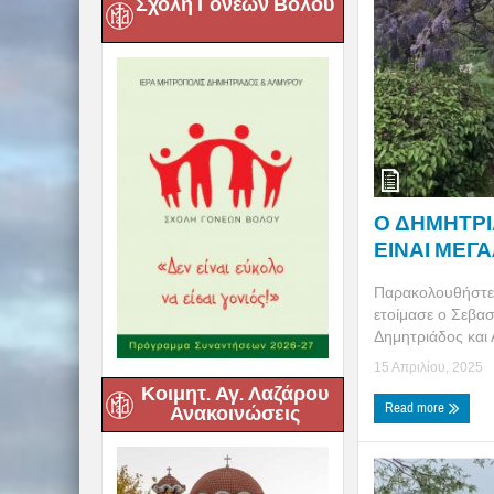
Σχολή Γονέων Βόλου
Ο ΔΗΜΗΤΡΙΑ
ΕΙΝΑΙ ΜΕΓΑ
Παρακολουθήστε 
ετοίμασε ο Σεβα
Δημητριάδος και Α
15 Απριλίου, 2025
Κοιμητ. Αγ. Λαζάρου
Read more
Ανακοινώσεις