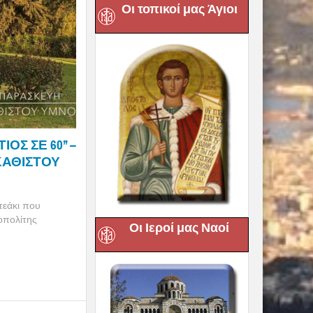
Οι τοπικοί μας Άγιοι
Σ ΣΕ 60’’ –
ΚΑΘΙΣΤΟΥ
τεάκι που
οπολίτης
Οι Ιεροί μας Ναοί