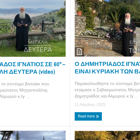
Ο ΔΗΜΗΤΡΙΑΔΟΣ ΙΓΝΑΤΙΟ
ΔΟΣ ΙΓΝΑΤΙΟΣ ΣΕ 60’’ –
ΕΙΝΑΙ ΚΥΡΙΑΚΗ ΤΩΝ ΒΑ
ΛΗ ΔΕΥΤΕΡΑ (video)
Παρακολουθήστε το σύντομο βιν
το σύντομο βιντεάκι που
ετοίμασε ο Σεβασμιώτατος Μητρ
σμιώτατος Μητροπολίτης
Δημητριάδος και Αλμυρού κ.Ιγ ...
λμυρού κ.Ιγ ...
11 Απριλίου, 2025
Read more