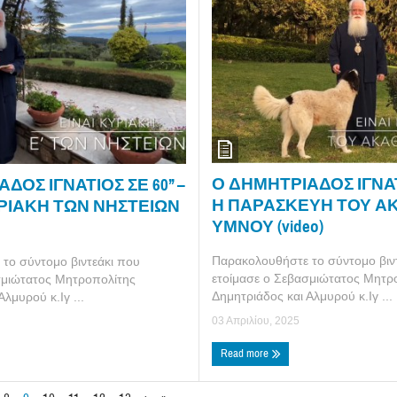
Ο ΔΗΜΗΤΡΙΑΔΟΣ ΙΓΝΑΤΙΟ
ΔΟΣ ΙΓΝΑΤΙΟΣ ΣΕ 60’’ –
Η ΠΑΡΑΣΚΕΥΗ ΤΟΥ Α
ΥΡΙΑΚΗ ΤΩΝ ΝΗΣΤΕΙΩΝ
ΥΜΝΟΥ (video)
Παρακολουθήστε το σύντομο βιν
το σύντομο βιντεάκι που
ετοίμασε ο Σεβασμιώτατος Μητρ
σμιώτατος Μητροπολίτης
Δημητριάδος και Αλμυρού κ.Ιγ ...
λμυρού κ.Ιγ ...
03 Απριλίου, 2025
Read more