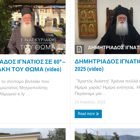
ΔΗΜΗΤΡΙΑΔΟΣ ΙΓΝΑΤΙ
ΔΟΣ ΙΓΝΑΤΙΟΣ ΣΕ 60’’ –
2025 (video)
ΑΚΗ ΤΟΥ ΘΩΜΑ (video)
"Χριστός Ανέστη! Χρόνια πολλά 
το σύντομο βιντεάκι που
Ημέρα χαράς! Ημέρα ενότητας. Η
σμιώτατος Μητροπολίτης
Περάσαμε μία ...
λμυρού κ.Ιγ ...
19 Απριλίου, 2025
Read more