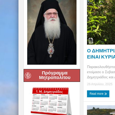
Ο ΔΗΜΗΤΡΙΑ
ΕΙΝΑΙ ΚΥΡΙ
Παρακολουθήστε 
ετοίμασε ο Σεβα
Πρόγραμμα
Μητροπολίτου
Δημητριάδος και Α
26 Απριλίου, 2025
Read more