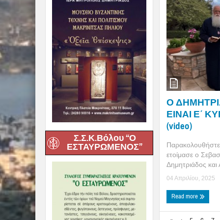
Ο ΔΗΜΗΤΡΙΑ
ΕΙΝΑΙ Ε΄ Κ
(video)
Σ.Σ.Κ.Βόλου “Ο
Παρακολουθήστε 
ΕΣΤΑΥΡΩΜΕΝΟΣ”
ετοίμασε ο Σεβα
Δημητριάδος και Α
04 Απριλίου, 2025
Read more