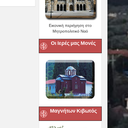
Εικονική περιήγηση στο
Μητροπολιτικό Ναό
Οι Ιερές μας Μονές
Μαγνήτων Κιβωτός