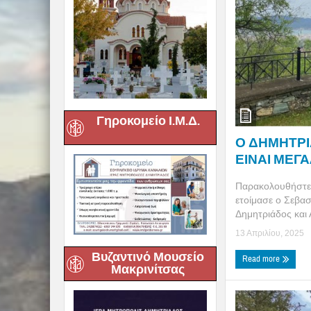
Γηροκομείο Ι.Μ.Δ.
Ο ΔΗΜΗΤΡΙΑ
ΕΙΝΑΙ ΜΕΓΑ
Παρακολουθήστε 
ετοίμασε ο Σεβα
Δημητριάδος και Α
13 Απριλίου, 2025
Βυζαντινό Μουσείο
Read more
Μακρινίτσας