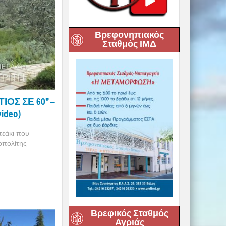
Βρεφονηπιακός
Σταθμός ΙΜΔ
Σ ΣΕ 60’’ –
ideo)
τεάκι που
οπολίτης
Βρεφικός Σταθμός
Αγριάς