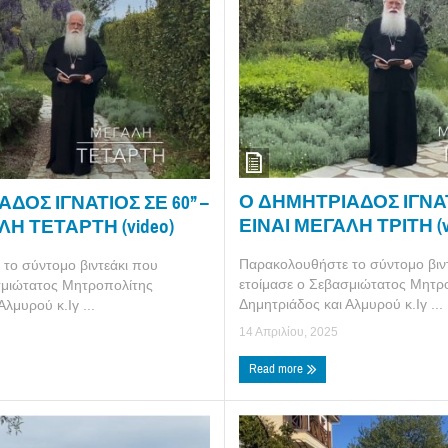
Ο ΔΗΜΗΤΡΙΑΔΟΣ ΙΓΝΑΤΙΟ
ΔΟΣ ΙΓΝΑΤΙΟΣ ΣΕ 60’’ –
ΕΙΝΑΙ ΜΕΓΑΛΗ ΤΡΙΤΗ (v
ΛΗ ΤΕΤΑΡΤΗ (video)
Παρακολουθήστε το σύντομο βιν
το σύντομο βιντεάκι που
ετοίμασε ο Σεβασμιώτατος Μητρ
σμιώτατος Μητροπολίτης
Δημητριάδος και Αλμυρού κ.Ιγ ...
λμυρού κ.Ιγ ...
14 Απριλίου, 2025
Read more