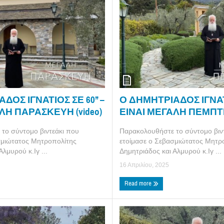
Ο ΔΗΜΗΤΡΙΑΔΟΣ ΙΓΝΑΤΙΟ
ΔΟΣ ΙΓΝΑΤΙΟΣ ΣΕ 60’’ –
ΕΙΝΑΙ ΜΕΓΑΛΗ ΠΕΜΠΤΗ 
ΛΗ ΠΑΡΑΣΚΕΥΗ (video)
Παρακολουθήστε το σύντομο βιν
το σύντομο βιντεάκι που
ετοίμασε ο Σεβασμιώτατος Μητρ
σμιώτατος Μητροπολίτης
Δημητριάδος και Αλμυρού κ.Ιγ ...
λμυρού κ.Ιγ ...
16 Απριλίου, 2025
Read more