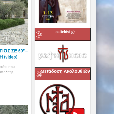
catichisi.gr
Σ ΣΕ 60’’ –
(video)
τεάκι που
Μετάδοση Ακολουθιών
οπολίτης