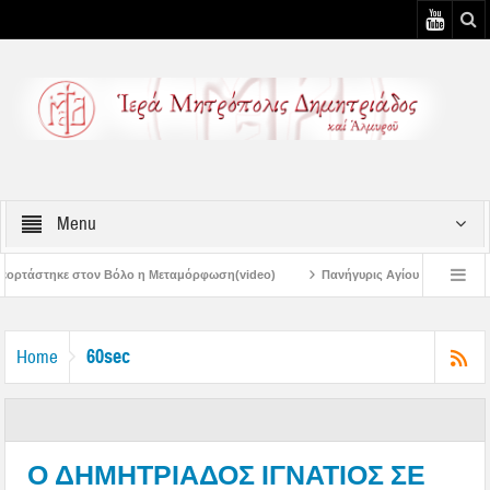
Menu
 η Μεταμόρφωση(video)
Πανήγυρις Αγίου Καλλινίκου Μητροπολίτου Εδέσσης 
Πανηγύρεις Μεταμορφώσεως – 4η Αυγουστιάτικη Παράκληση στην Μεταμόρφ
60sec
Home
Ο ΔΗΜΗΤΡΙΑΔΟΣ ΙΓΝΑΤΙΟΣ ΣΕ