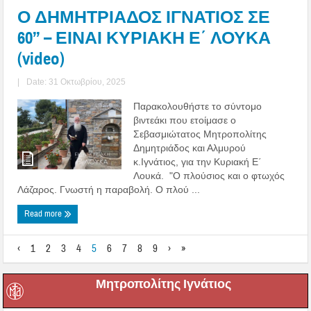
Ο ΔΗΜΗΤΡΙΑΔΟΣ ΙΓΝΑΤΙΟΣ ΣΕ
60’’ – ΕΙΝΑΙ ΚΥΡΙΑΚΗ Ε΄ ΛΟΥΚΑ
(video)
|
Date: 31 Οκτωβρίου, 2025
Παρακολουθήστε το σύντομο
βιντεάκι που ετοίμασε ο
Σεβασμιώτατος Μητροπολίτης
Δημητριάδος και Αλμυρού
κ.Ιγνάτιος, για την Κυριακή Ε΄
Λουκά. "Ο πλούσιος και ο φτωχός
Λάζαρος. Γνωστή η παραβολή. Ο πλού ...
Read more
‹
1
2
3
4
5
6
7
8
9
›
»
Μητροπολίτης Ιγνάτιος