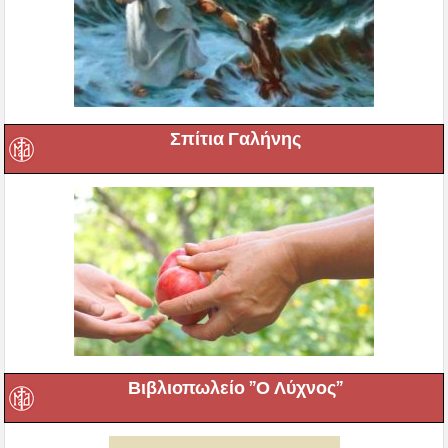
Σπίτια Γαλήνης
Βιβλιοπωλείο ”Ο Λύχνος”