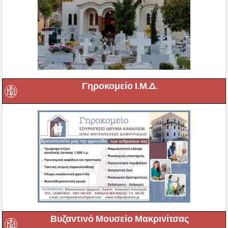
Γηροκομείο Ι.Μ.Δ.
Βυζαντινό Μουσείο Μακρινίτσας