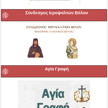
Σύνδεσμος Ιεροψαλτών Βόλου
Αγία Γραφή