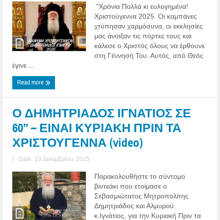
"Χρόνια Πολλά κι ευλογημένα!
Χριστούγεννα 2025. Οι καμπάνες
χτύπησαν χαρμόσυνα, οι εκκλησίες
μας άνοιξαν τις πόρτες τους και
κάλεσε ο Χριστός όλους να έρθουνε
στη Γέννησή Του. Αυτός, από Θεός
έγινε ...
Read more
Ο ΔΗΜΗΤΡΙΑΔΟΣ ΙΓΝΑΤΙΟΣ ΣΕ
60’’ – ΕΙΝΑΙ ΚΥΡΙΑΚΗ ΠΡΙΝ ΤΑ
ΧΡΙΣΤΟΥΓΕΝΝΑ (video)
|
Date: 19 Δεκεμβρίου, 2025
Παρακολουθήστε το σύντομο
βιντεάκι που ετοίμασε ο
Σεβασμιώτατος Μητροπολίτης
Δημητριάδος και Αλμυρού
κ.Ιγνάτιος, για την Κυριακή Πριν τα