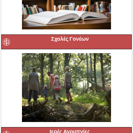
Σχολές Γονέων
Ιερές Αγρυπνίες