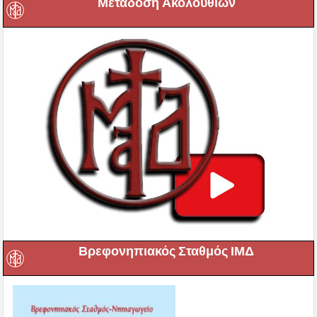
Μετάδοση Ακολουθιών
Βρεφονηπιακός Σταθμός ΙΜΔ