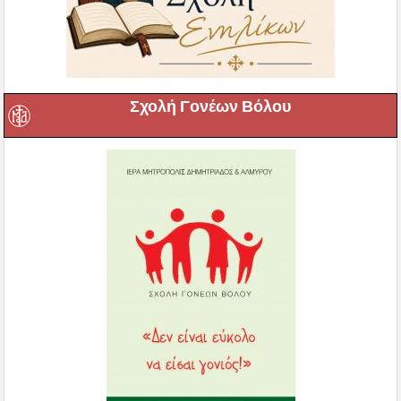
Σχολή Γονέων Βόλου