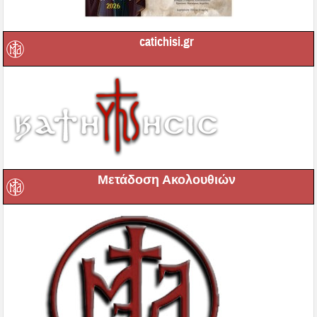
catichisi.gr
Μετάδοση Ακολουθιών