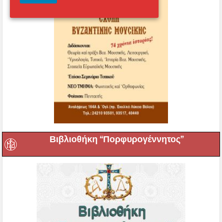
Βιβλιοθήκη “Πορφυρογέννητος”