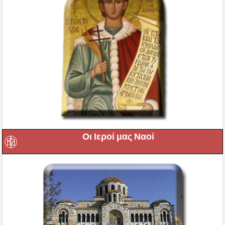
Οι Ιεροί μας Ναοί