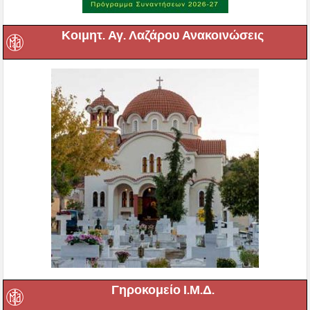
Κοιμητ. Αγ. Λαζάρου Ανακοινώσεις
Γηροκομείο Ι.Μ.Δ.