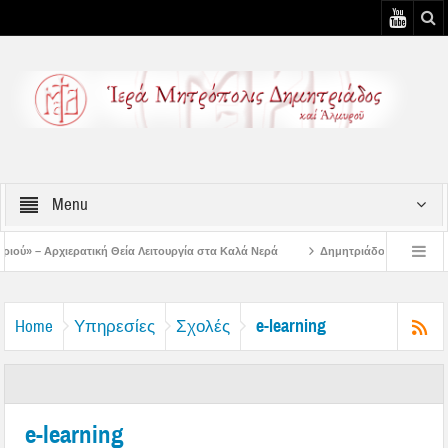
Menu
Λειτουργία στα Καλά Νερά
Δημητριάδος Ιγνάτιος: «Ο Ναός είναι ο τόπος της
στιάτικη Παράκληση στην Μεταμόρφωση Βόλου
Επίσκεψη του Δ/ντού της Β/θμ
e-learning
Home
Υπηρεσίες
Σχολές
e-learning