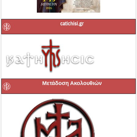
catichisi.gr
Μετάδοση Ακολουθιών