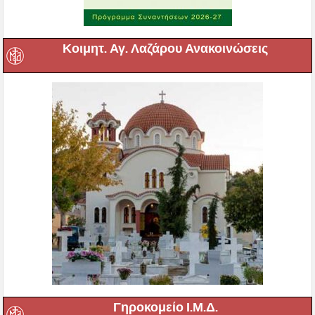
Κοιμητ. Αγ. Λαζάρου Ανακοινώσεις
Γηροκομείο Ι.Μ.Δ.