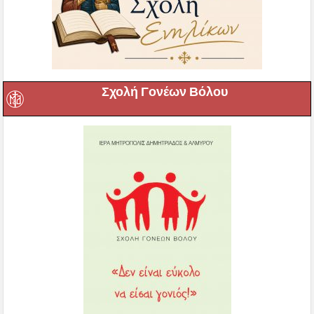
Σχολή Γονέων Βόλου