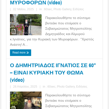
ΜΥΡΟΦΟΡΩΝ (video)
|
02 Μαΐου, 2025
|
in :
60sec
,
Photo Gallery
,
Ειδήσεις
Παρακολουθήστε το σύντομο
βιντεάκι που ετοίμασε ο
Σεβασμιώτατος Μητροπολίτης
Δημητριάδος και Αλμυρού
κ.Ιγνάτιος, για την Κυριακή των Μυροφόρων. “Χριστός
Ανέστη! Α...
Read more
Ο ΔΗΜΗΤΡΙΑΔΟΣ ΙΓΝΑΤΙΟΣ ΣΕ 60’’
– ΕΙΝΑΙ ΚΥΡΙΑΚΗ ΤΟΥ ΘΩΜΑ
(video)
|
26 Απριλίου, 2025
|
in :
60sec
,
Photo Gallery
,
Ειδήσεις
Παρακολουθήστε το σύντομο
βιντεάκι που ετοίμασε ο
Σεβασμιώτατος Μητροπολίτης