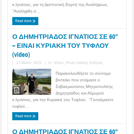
κ.Ιγνάτιος, για τη Δεσποτική Εορτή της Αναλήψεως.
“Ανελήφθη σ...
Read more
Ο ΔΗΜΗΤΡΙΑΔΟΣ ΙΓΝΑΤΙΟΣ ΣΕ 60’’
– ΕΙΝΑΙ ΚΥΡΙΑΚΗ ΤΟΥ ΤΥΦΛΟΥ
(video)
|
23 Μαΐου, 2025
|
in :
60sec
,
Photo Gallery
,
Ειδήσεις
Παρακολουθήστε το σύντομο
βιντεάκι που ετοίμασε ο
Σεβασμιώτατος Μητροπολίτης
Δημητριάδος και Αλμυρού
κ.Ιγνάτιος, για την Κυριακή του Τυφλού. “Γεννιόμαστε
τυφλοί....
Read more
Ο ΔΗΜΗΤΡΙΑΔΟΣ ΙΓΝΑΤΙΟΣ ΣΕ 60’’