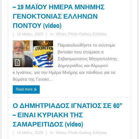
– 19 ΜΑΪΟΥ ΗΜΕΡΑ ΜΝΗΜΗΣ
ΓΕΝΟΚΤΟΝΙΑΣ ΕΛΛΗΝΩΝ
ΠΟΝΤΟΥ (video)
|
19 Μαΐου, 2025
|
in :
60sec
,
Photo Gallery
,
Ειδήσεις
Παρακολουθήστε το σύντομο
βιντεάκι που ετοίμασε ο
Σεβασμιώτατος Μητροπολίτης
Δημητριάδος και Αλμυρού
κ.Ιγνάτιος, για την Ημέρα Μνήμης και πένθους για τα
θύματα της Γενοκτ...
Read more
Ο ΔΗΜΗΤΡΙΑΔΟΣ ΙΓΝΑΤΙΟΣ ΣΕ 60’’
– ΕΙΝΑΙ ΚΥΡΙΑΚΗ ΤΗΣ
ΣΑΜΑΡΕΙΤΙΔΟΣ (video)
|
16 Μαΐου, 2025
|
in :
60sec
,
Photo Gallery
,
Ειδήσεις