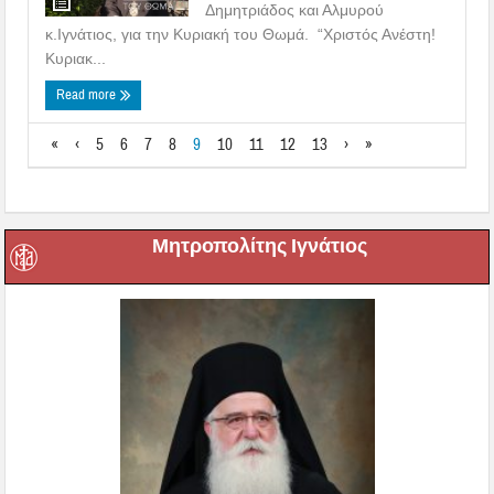
Δημητριάδος και Αλμυρού
κ.Ιγνάτιος, για την Κυριακή του Θωμά. “Χριστός Ανέστη!
Κυριακ...
Read more
«
‹
5
6
7
8
9
10
11
12
13
›
»
Μητροπολίτης Ιγνάτιος