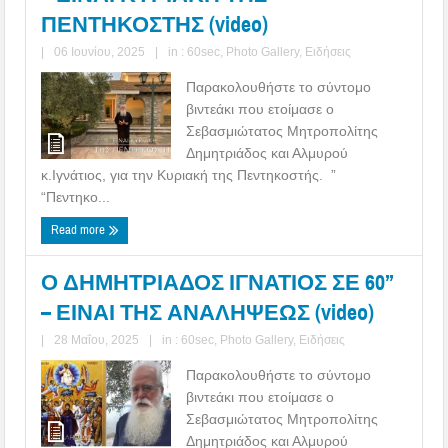
ΠΕΝΤΗΚΟΣΤΗΣ (video)
|
06 Ιουνίου, 2025
|
in :
60sec
,
Photo Gallery
,
Ειδήσεις
Παρακολουθήστε το σύντομο
βιντεάκι που ετοίμασε ο
Σεβασμιώτατος Μητροπολίτης
Δημητριάδος και Αλμυρού
κ.Ιγνάτιος, για την Κυριακή της Πεντηκοστής. ”
“Πεντηκο...
Read more
Ο ΔΗΜΗΤΡΙΑΔΟΣ ΙΓΝΑΤΙΟΣ ΣΕ 60’’
– ΕΙΝΑΙ ΤΗΣ ΑΝΑΛΗΨΕΩΣ (video)
|
28 Μαΐου, 2025
|
in :
60sec
,
Photo Gallery
,
Ειδήσεις
Παρακολουθήστε το σύντομο
βιντεάκι που ετοίμασε ο
Σεβασμιώτατος Μητροπολίτης
Δημητριάδος και Αλμυρού