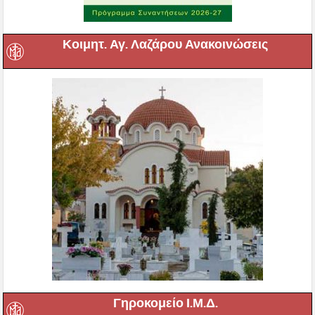
Κοιμητ. Αγ. Λαζάρου Ανακοινώσεις
Γηροκομείο Ι.Μ.Δ.