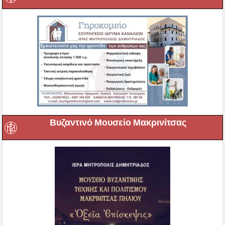
Βυζαντινό Μουσείο Μακρινίτσας