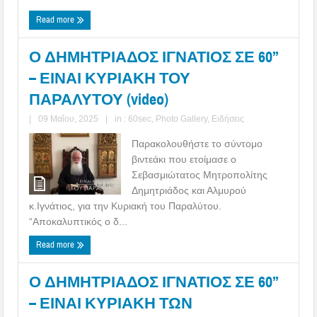
Read more
Ο ΔΗΜΗΤΡΙΑΔΟΣ ΙΓΝΑΤΙΟΣ ΣΕ 60’’
– ΕΙΝΑΙ ΚΥΡΙΑΚΗ ΤΟΥ
ΠΑΡΑΛΥΤΟΥ (video)
|
09 Μαΐου, 2025
|
in :
60sec
,
Photo Gallery
,
Ειδήσεις
Παρακολουθήστε το σύντομο
βιντεάκι που ετοίμασε ο
Σεβασμιώτατος Μητροπολίτης
Δημητριάδος και Αλμυρού
κ.Ιγνάτιος, για την Κυριακή του Παραλύτου.
“Αποκαλυπτικός ο δ...
Read more
Ο ΔΗΜΗΤΡΙΑΔΟΣ ΙΓΝΑΤΙΟΣ ΣΕ 60’’
– ΕΙΝΑΙ ΚΥΡΙΑΚΗ ΤΩΝ