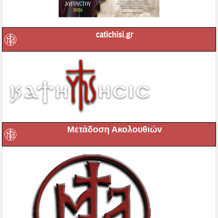
catichisi.gr
Μετάδοση Ακολουθιών