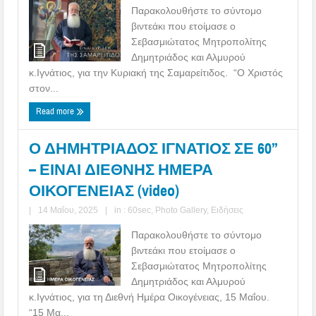
Παρακολουθήστε το σύντομο
βιντεάκι που ετοίμασε ο
Σεβασμιώτατος Μητροπολίτης
Δημητριάδος και Αλμυρού
κ.Ιγνάτιος, για την Κυριακή της Σαμαρείτιδος. “Ο Χριστός
στον...
Read more
Ο ΔΗΜΗΤΡΙΑΔΟΣ ΙΓΝΑΤΙΟΣ ΣΕ 60’’
– ΕΙΝΑΙ ΔΙΕΘΝΗΣ ΗΜΕΡΑ
ΟΙΚΟΓΕΝΕΙΑΣ (video)
|
14 Μαΐου, 2025
|
in :
60sec
,
Photo Gallery
,
Ειδήσεις
Παρακολουθήστε το σύντομο
βιντεάκι που ετοίμασε ο
Σεβασμιώτατος Μητροπολίτης
Δημητριάδος και Αλμυρού
κ.Ιγνάτιος, για τη Διεθνή Ημέρα Οικογένειας, 15 Μαΐου.
“15 Μα...