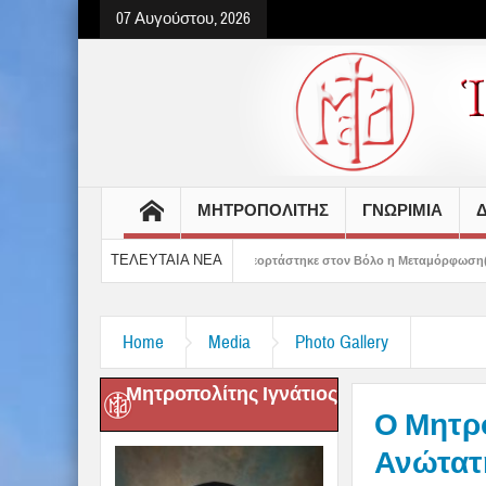
07 Αυγούστου, 2026
ΜΗΤΡΟΠΟΛΙΤΗΣ
ΓΝΩΡΙΜΙΑ
Δ
ΤΕΛΕΥΤΑΙΑ ΝΕΑ
ν μας» – Με λαμπρότητα εορτάστηκε στον Βόλο η Μεταμόρφωση(video)
Πανήγυ
Home
Media
Photo Gallery
Μητροπολίτης Ιγνάτιος
Ο Μητρο
Ανώτατ