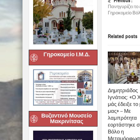
Previous :
Πανηγυρίζει το
Γηροκομείο Βό
Related posts
Γηροκομείο Ι.Μ.Δ.
Δημητριάδος
Ιγνάτιος: «Ο 
μάς έδειξε το
μας» – Με
Βυζαντινό Μουσείο
λαμπρότητα
Μακρινίτσας
εορτάστηκε σ
Βόλο η
Μεταμόρφωση