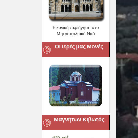
Εικονική περιήγηση στο
Μητροπολιτικό Ναό
Οι Ιερές μας Μονές
Μαγνήτων Κιβωτός