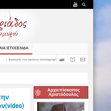
ΙΆ ΙΣΤΟΣΕΛΊΔΑ
πρώτων ολοκληρωμένων κελιών της Παλαιάς Ιεράς Μονής Παναγίας Κάτω Ξενιάς
Αρχιεπίσκοπος
Χριστόδουλος
την
(video)