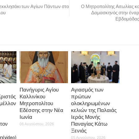
 εκκλησάκι των Αγίων Πάντων στο
Ο Μητροπολίτης Αιτωλίας κα
λου
Δαμασκηνός στην έναρ
Εβδομάδας 
Πανήγυρις Αγίου
Αγιασμός των
Χριστός
Καλλινίκου
πρώτων
 μέλλον
Μητροπολίτου
ολοκληρωμένων
Εδέσσης στην Νέα
κελιών της Παλαιάς
Ιωνία
Ιεράς Μονής
τον
Παναγίας Κάτω
06 Αυγούστου, 2026
Ξενιάς
(video)
05 Αυγούστου, 2026