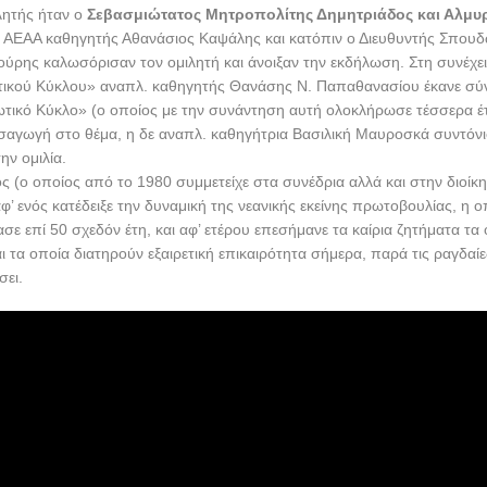
λητής ήταν ο
Σεβασμιώτατος Μητροπολίτης Δημητριάδος και Αλμυρο
 ΑΕΑΑ καθηγητής Αθανάσιος Καψάλης και κατόπιν ο Διευθυντής Σπου
ύρης καλωσόρισαν τον ομιλητή και άνοιξαν την εκδήλωση. Στη συνέχει
ικού Κύκλου» αναπλ. καθηγητής Θανάσης Ν. Παπαθανασίου έκανε σύ
τικό Κύκλο» (ο οποίος με την συνάντηση αυτή ολοκλήρωσε τέσσερα έτ
εισαγωγή στο θέμα, η δε αναπλ. καθηγήτρια Βασιλική Μαυροσκά συντόνι
ην ομιλία.
 (ο οποίος από το 1980 συμμετείχε στα συνέδρια αλλά και στην διοίκ
’ ενός κατέδειξε την δυναμική της νεανικής εκείνης πρωτοβουλίας, η 
ασε επί 50 σχεδόν έτη, και αφ’ ετέρου επεσήμανε τα καίρια ζητήματα τα 
 τα οποία διατηρούν εξαιρετική επικαιρότητα σήμερα, παρά τις ραγδαί
σει.