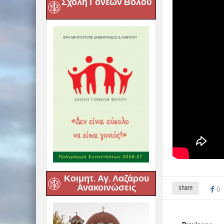
Σχολή Γονέων Βόλου
Κοιμητ. Αγ. Λαζάρου
Ανακοινώσεις
share
0