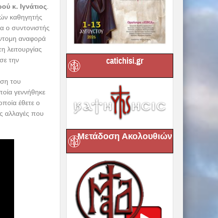
ύ κ. Ιγνάτιος
.
δών καθηγητής
α ο συντονιστής
ντομη αναφορά
η λειτουργίας
catichisi.gr
σε την
ηση του
οποία γεννήθηκε
οποία έθετε ο
ες αλλαγές που
Μετάδοση Ακολουθιών