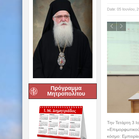
Date:
05 Ιουνίου, 
Πρόγραμμα
Μητροπολίτου
Την Τετάρτη 3 Ι
«Επιμορφωτικού
κόσμο: Εμπειρί