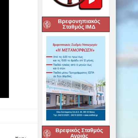
Βρεφονηπιακός
Σταθμός ΙΜΔ
Βρεφικός Σταθμός
Αγριάς