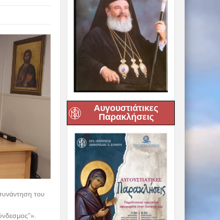
Αυγουστιάτικες
Παρακλήσεις
 συνάντηση του
ύνδεσμος”».