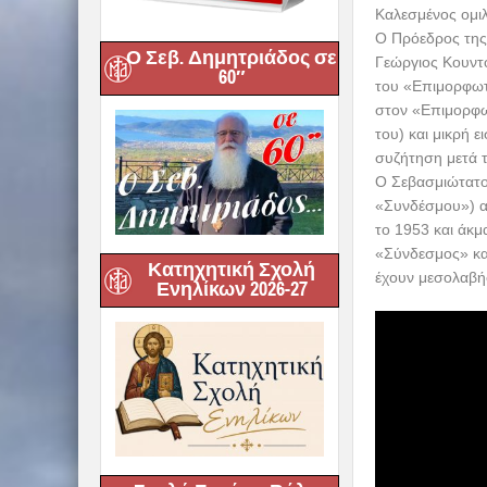
Καλεσμένος ομι
Ο Πρόεδρος της
Ο Σεβ. Δημητριάδος σε
Γεώργιος Κουντο
60″
του «Επιμορφωτ
στον «Επιμορφω
του) και μικρή 
συζήτηση μετά τ
Ο Σεβασμιώτατος
«Συνδέσμου») αφ
το 1953 και άκμ
«Σύνδεσμος» και
Κατηχητική Σχολή
έχουν μεσολαβή
Ενηλίκων 2026-27