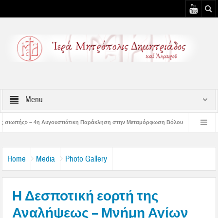
Menu
ουστιάτικη Παράκληση στην Μεταμόρφωση Βόλου
Επίσκεψη του Δ/ντού της Β/θ
 3η Αυγουστιάτικη Παράκληση στον Άγιο Γεώργιο Νηλείας
Δημητριάδος Ιγνάτ
Home
Media
Photo Gallery
Η Δεσποτική εορτή της
Αναλήψεως – Μνήμη Αγίων