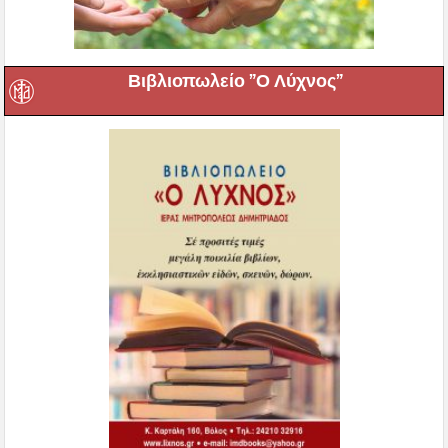
Βιβλιοπωλείο ”Ο Λύχνος”