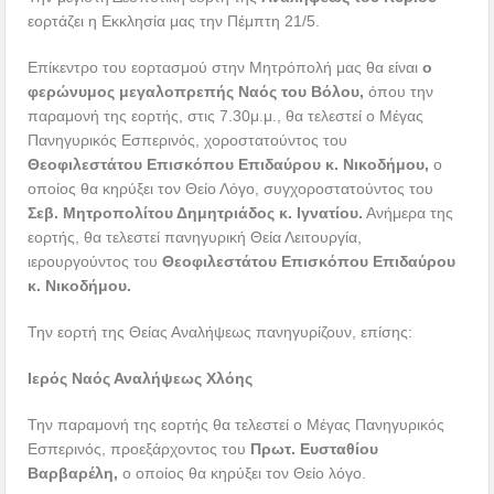
εορτάζει η Εκκλησία μας την Πέμπτη 21/5.
Επίκεντρο του εορτασμού στην Μητρόπολή μας θα είναι
ο
φερώνυμος μεγαλοπρεπής Ναός του Βόλου,
όπου την
παραμονή της εορτής, στις 7.30μ.μ., θα τελεστεί ο Μέγας
Πανηγυρικός Εσπερινός, χοροστατούντος του
Θεοφιλεστάτου Επισκόπου Επιδαύρου κ. Νικοδήμου,
ο
οποίος θα κηρύξει τον Θείο Λόγο, συγχοροστατούντος του
Σεβ. Μητροπολίτου Δημητριάδος κ. Ιγνατίου.
Ανήμερα της
εορτής, θα τελεστεί πανηγυρική Θεία Λειτουργία,
ιερουργούντος του
Θεοφιλεστάτου Επισκόπου Επιδαύρου
κ. Νικοδήμου.
Την εορτή της Θείας Αναλήψεως πανηγυρίζουν, επίσης:
Ιερός Ναός Αναλήψεως Χλόης
Την παραμονή της εορτής θα τελεστεί ο Μέγας Πανηγυρικός
Εσπερινός, προεξάρχοντος του
Πρωτ. Ευσταθίου
Βαρβαρέλη,
ο οποίος θα κηρύξει τον Θείο λόγο.