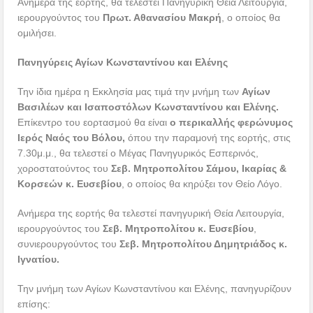
Ανήμερα της εορτής, θα τελεστεί Πανηγυρική Θεία Λειτουργία,
ιερουργούντος του
Πρωτ. Αθανασίου Μακρή
, ο οποίος θα
ομιλήσει.
Πανηγύρεις Αγίων Κωνσταντίνου και Ελένης
Την ίδια ημέρα η Εκκλησία μας τιμά την μνήμη των
Αγίων
Βασιλέων και Ισαποστόλων Κωνσταντίνου και Ελένης.
Επίκεντρο του εορτασμού θα είναι
ο περικαλλής φερώνυμος
Ιερός Ναός του Βόλου,
όπου την παραμονή της εορτής, στις
7.30μ.μ., θα τελεστεί ο Μέγας Πανηγυρικός Εσπερινός,
χοροστατούντος του
Σεβ. Μητροπολίτου Σάμου, Ικαρίας &
Κορσεών κ. Ευσεβίου
, ο οποίος θα κηρύξει τον Θείο Λόγο.
Ανήμερα της εορτής θα τελεστεί πανηγυρική Θεία Λειτουργία,
ιερουργούντος του
Σεβ. Μητροπολίτου κ. Ευσεβίου
,
συνιερουργούντος του
Σεβ. Μητροπολίτου Δημητριάδος κ.
Ιγνατίου.
Την μνήμη των Αγίων Κωνσταντίνου και Ελένης, πανηγυρίζουν
επίσης: