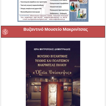
Βυζαντινό Μουσείο Μακρινίτσας