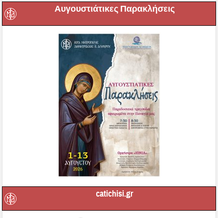
Αυγουστιάτικες Παρακλήσεις
catichisi.gr