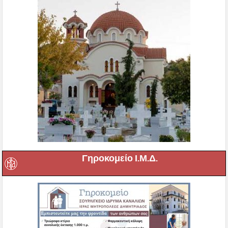
Γηροκομείο Ι.Μ.Δ.