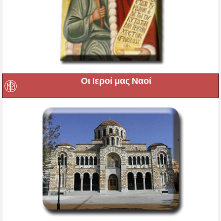
Οι Ιεροί μας Ναοί