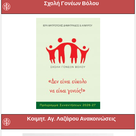
Σχολή Γονέων Βόλου
Κοιμητ. Αγ. Λαζάρου Ανακοινώσεις