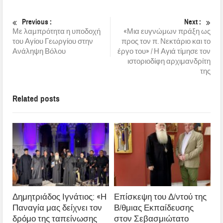
Previous :
Next :
Με λαμπρότητα η υποδοχή
«Μια ευγνώμων πράξη ως
του Αγίου Γεωργίου στην
προς τον π. Νεκτάριο και το
Ανάληψη Βόλου
έργο του» / Η Αγιά τίμησε τον
ιστοριοδίφη αρχιμανδρίτη
της
Related posts
Δημητριάδος Ιγνάτιος: «Η
Επίσκεψη του Δ/ντού της
Παναγία μας δείχνει τον
Β/θμιας Εκπαίδευσης
δρόμο της ταπείνωσης
στον Σεβασμιώτατο