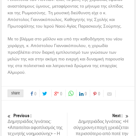
αναστάσιμους ύμνους, μεταφέροντας το μήνυμα της ελπίδας
και της Ρωμιοσύνης. Τη μουσική διεύθυνση είχε ο κ.
Απόστολος Γιαννακόπουλος, Καθηγητής της Σχολής και
Πρωτοψάλτης του Ιερού Ναού Αγίας Παρασκευής Σούρπης.
Με το βλέμμα στο μέλλον και υπό την καθοδήγηση του νέου
χοράρχη, κ. Απόστολου Γιαννακόπουλου, η χορωδία
προσβλέπει στον διαρκή εμπλουτισμό των γνώσεων των
μελών της και στην ακόμη πιο ενεργή και δυναμική παρουσία
της στα πολιτιστικά και λατρευτικά δρώμενα της επαρχίας
Αλμυρού.
share
0
0
0
0
Previous :
Next :
Δημητριάδος Ιγνάτιος:
Δημητριάδος Ιγνάτιος: «Η
«Απαιτείται αφοπλισμός της
σύγχρονη εποχή χρειάζεται
τεχνητής νοημοσύνης» – Η
περισσότερο από ποτέ την