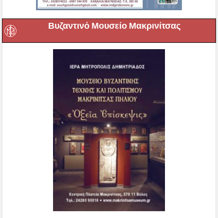
Βυζαντινό Μουσείο Μακρινίτσας