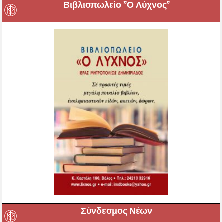
Βιβλιοπωλείο ”Ο Λύχνος”
Σύνδεσμος Νέων