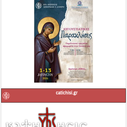
catichisi.gr