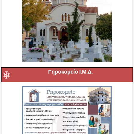
Γηροκομείο Ι.Μ.Δ.