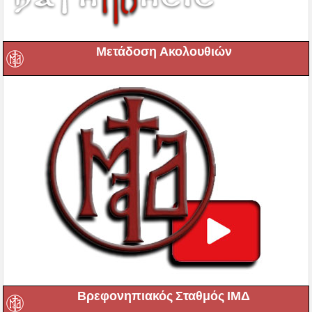
Μετάδοση Ακολουθιών
Βρεφονηπιακός Σταθμός ΙΜΔ