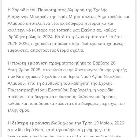
Η Χορωδία του Παραρτήματος Αλμυρού της Σχολής
Βυζαντινής Μουσικής της Ιεράς Μητροπόλεως Δημητριάδος και
Αλμυρού αποτελεί ένα νέο, ελπιδοφόρο πνευματικό και
καλλιτεχνικό κύτταρο της τοπικής μας Εκκλησίας, καθώς
ιδρύθηκε μόλις το 2024. Κατά το τρέχον ιεραποστολικό έτος
2025-2026, η χορωδία σημείωσε δύο ιδιαίτερα επιτυχημένες
εμφανίσεις, αποσπώντας θερμά σχόλια.
Η πρώτη εμφάνιση
πραγματοποιήθηκε το Σάββατο 20
Δεκεμβρίου 2025, στο πλαίσιο της Χριστουγεννιάτικης γιορτής
των Κατηχητικών Σχολείων του Ιερού Ναού Αγίου Νικολάου
Αλμυρού. Υπό τη διεύθυνση του καθηγητή της Σχολής,
Πρωτοπρεσβυτέρου Ευσταθίου Βαρβαρέλη, η χορωδία
απέδωσε υποδειγματικά επίκαιρους βυζαντινούς ύμνους,
καθώς και παραδοσιακά κάλαντα από διάφορες περιοχές του
ελληνισμού.
Η δεύτερη εμφάνιση
έλαβε χώρα την Τρίτη 19 Μαΐου, 2026
στον ίδιο Ιερό Ναό, κατά την εκδήλωση μνήμης για τη
Γενοκτονία των Ποντίων. Εκεί, τα μέλη της χορωδίας έψαλαν