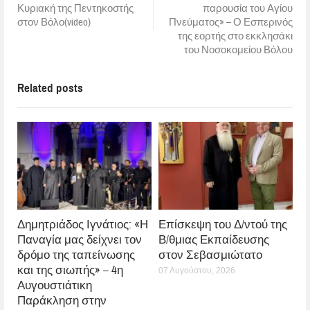
Κυριακή της Πεντηκοστής
παρουσία του Αγίου
στον Βόλο(video)
Πνεύματος» – Ο Εσπερινός
της εορτής στο εκκλησάκι
του Νοσοκομείου Βόλου
Related posts
Δημητριάδος Ιγνάτιος: «Η
Επίσκεψη του Δ/ντού της
Παναγία μας δείχνει τον
Β/θμιας Εκπαίδευσης
δρόμο της ταπείνωσης
στον Σεβασμιώτατο
και της σιωπής» – 4η
07 Αυγούστου, 2026
Αυγουστιάτικη
Παράκληση στην