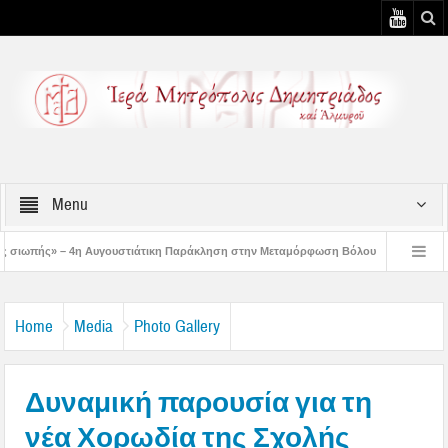
Menu
υστιάτικη Παράκληση στην Μεταμόρφωση Βόλου
Επίσκεψη του Δ/ντού της Β/θμ
3η Αυγουστιάτικη Παράκληση στον Άγιο Γεώργιο Νηλείας
Δημητριάδος Ιγνάτι
Home
Media
Photo Gallery
Δυναμική παρουσία για τη
νέα Χορωδία της Σχολής