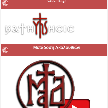
catichisi.gr
Μετάδοση Ακολουθιών