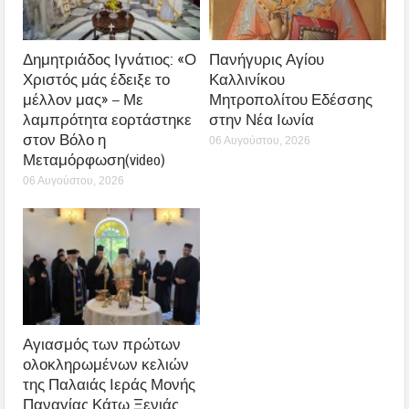
Δημητριάδος Ιγνάτιος: «Ο
Πανήγυρις Αγίου
Χριστός μάς έδειξε το
Καλλινίκου
μέλλον μας» – Με
Μητροπολίτου Εδέσσης
λαμπρότητα εορτάστηκε
στην Νέα Ιωνία
στον Βόλο η
06 Αυγούστου, 2026
Μεταμόρφωση(video)
06 Αυγούστου, 2026
Αγιασμός των πρώτων
ολοκληρωμένων κελιών
της Παλαιάς Ιεράς Μονής
Παναγίας Κάτω Ξενιάς