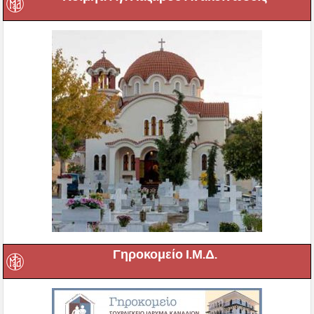
Γηροκομείο Ι.Μ.Δ.