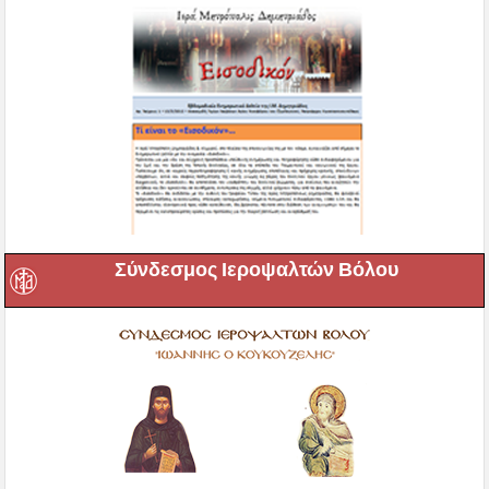
Σύνδεσμος Ιεροψαλτών Βόλου