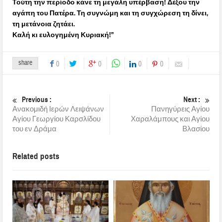
Τούτη την περίοδο κάνε τη μεγάλη υπέρβαση! Δέξου την
αγάπη του Πατέρα. Τη συγνώμη και τη συγχώρεση τη δίνει,
τη μετάνοια ζητάει.
Καλή κι ευλογημένη Κυριακή!”
share
0
0
0
0
Previous :
Next :
Ανακομιδή Ιερών Λειψάνων
Πανηγύρεις Αγίου
Αγίου Γεωργίου Καρσλίδου
Χαραλάμπους και Αγίου
του εν Δράμα
Βλασίου
Related posts