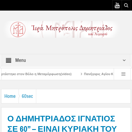
Menu
 Μεταμόρφωση(video)
Πανήγυρις Αγίου Καλλινίκου Μητροπολίτου Εδέσσης στ
Πανηγύρεις Μεταμορφώσεως – 4η Αυγουστιάτικη Παράκληση στην Μεταμόρφωσ
Home
60sec
Ο ΔΗΜΗΤΡΙΑΔΟΣ ΙΓΝΑΤΙΟΣ
ΣΕ 60’’ – ΕΙΝΑΙ ΚΥΡΙΑΚΗ ΤΟΥ