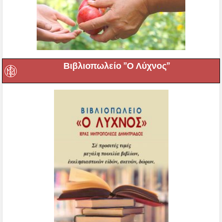
Βιβλιοπωλείο ”Ο Λύχνος”