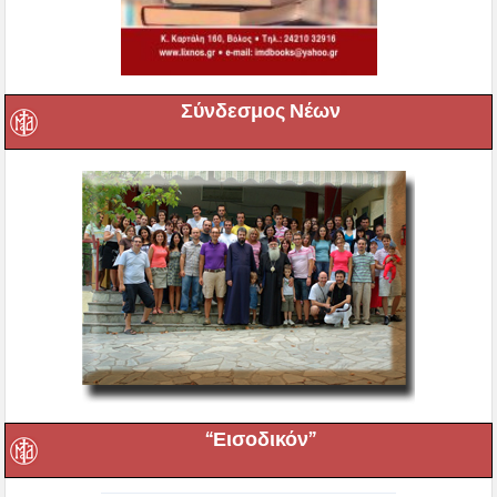
Σύνδεσμος Νέων
“Εισοδικόν”