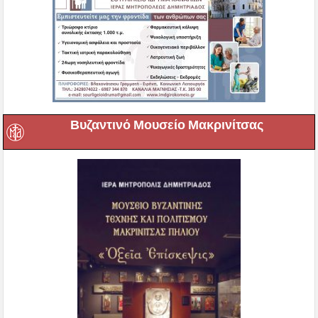
Βυζαντινό Μουσείο Μακρινίτσας