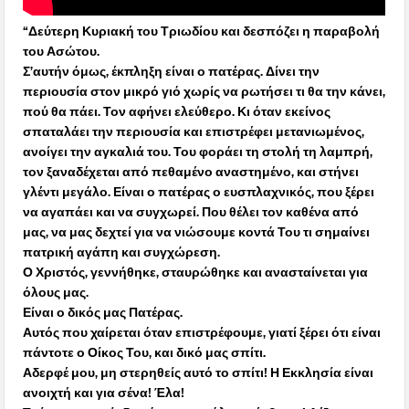
“Δεύτερη Κυριακή του Τριωδίου και δεσπόζει η παραβολή
του Ασώτου.
Σ’αυτήν όμως, έκπληξη είναι ο πατέρας. Δίνει την
περιουσία στον μικρό γιό χωρίς να ρωτήσει τι θα την κάνει,
πού θα πάει. Τον αφήνει ελεύθερο. Κι όταν εκείνος
σπαταλάει την περιουσία και επιστρέφει μετανιωμένος,
ανοίγει την αγκαλιά του. Του φοράει τη στολή τη λαμπρή,
τον ξαναδέχεται από πεθαμένο αναστημένο, και στήνει
γλέντι μεγάλο. Είναι ο πατέρας ο ευσπλαχνικός, που ξέρει
να αγαπάει και να συγχωρεί. Που θέλει τον καθένα από
μας, να μας δεχτεί για να νιώσουμε κοντά Του τι σημαίνει
πατρική αγάπη και συγχώρεση.
Ο Χριστός, γεννήθηκε, σταυρώθηκε και ανασταίνεται για
όλους μας.
Είναι ο δικός μας Πατέρας.
Αυτός που χαίρεται όταν επιστρέφουμε, γιατί ξέρει ότι είναι
πάντοτε ο Οίκος Του, και δικό μας σπίτι.
Αδερφέ μου, μη στερηθείς αυτό το σπίτι! Η Εκκλησία είναι
ανοιχτή και για σένα! Έλα!