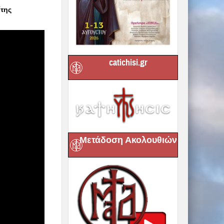
ίτης
catichisi.gr
Μετάδοση Ακολουθιών