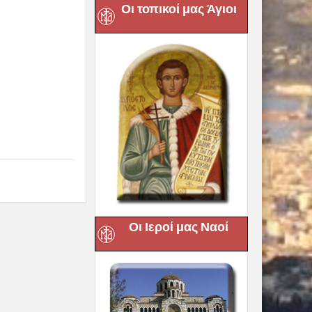
Οι τοπικοί μας Άγιοι
Οι Ιεροί μας Ναοί