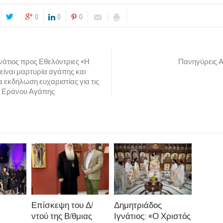
0
0
0
νάτιος προς Εθελόντριες «Η
Πανηγύρεις Α
ίναι μαρτυρία αγάπης και
α εκδήλωση ευχαριστίας για τις
υ Εράνου Αγάπης
Επίσκεψη του Δ/
Δημητριάδος
ντού της Β/θμιας
Ιγνάτιος: «Ο Χριστός