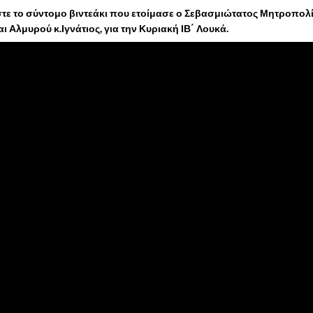
ε το σύντομο βιντεάκι που ετοίμασε ο Σεβασμιώτατος Μητροπολ
ι Αλμυρού κ.Ιγνάτιος, για την Κυριακή ΙΒ΄ Λουκά.