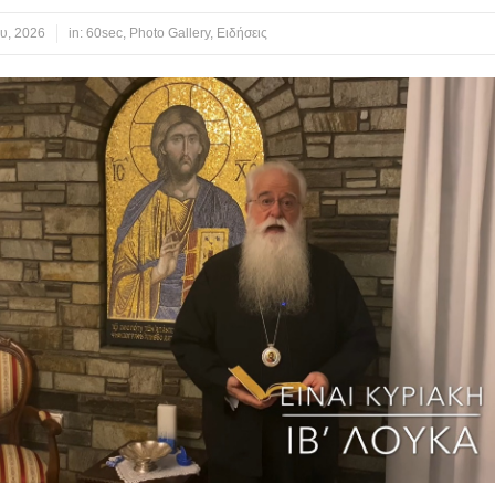
υ, 2026
in:
60sec
,
Photo Gallery
,
Ειδήσεις