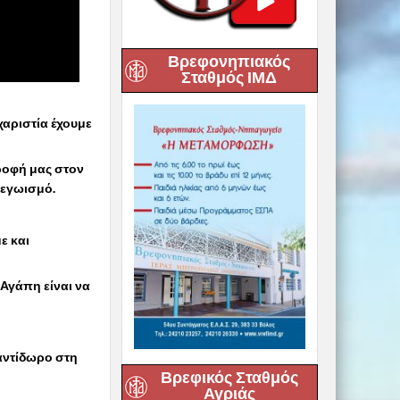
Βρεφονηπιακός
Σταθμός ΙΜΔ
χαριστία έχουμε
τροφή μας στον
 εγωισμό.
ε και
 Αγάπη είναι να
 αντίδωρο στη
Βρεφικός Σταθμός
Αγριάς