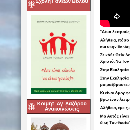
Σχολή Γονέων Βόλου
“Δέκα λεπρούς 
Αλήθεια, πόσο 
και στην Εκκλη
Σε κάθε Θεία Λ
Χριστό. Να Τον
Στην Εκκλησία τ
Στην Εκκλησία 
μοιραζόμαστε,
Κι είναι όμορφο
βρω έναν λεπρό
Κοιμητ. Αγ. Λαζάρου
Αλήθεια, εμείς,
Ανακοινώσεις
Μα Αυτός είναι
δική Του θυσία”