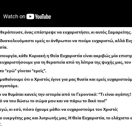
θεράπευσε, ένας επέστρεψε να ευχαριστήσει, κι αυτός Σαμαρείτης.
δυσκολευόμαστε εμείς οι άνθρωποι να πούμε ευχαριστώ, αλλά Ευ
σία.
ειτουργία, κάθε Κυριακή η Θεία Ευχαριστία είναι ακριβώς μία επισ
 ευχαριστήσουμε για τη θεραπεία από τη λέπρα της ψυχής μας, τον
ο “εγώ” γίνεται “εμείς”.
μαθαίνουμε ότι ο Χριστός έγινε για μας θυσία και εμείς ευχαριστούμ
 αγαπάμε.
 να θυμάται κανείς την ιστορία από το Γεροντικό: “Τι είναι αγάπη;!
 να του δώσω το σώμα μου και να πάρω το δικό του!”
 εγώ, κι εσύ, πόσο έχουμε μάθει να ευχαριστούμε τον Χριστό;
 ο ευεργέτης μας και λυτρωτής μας. Η Θεία Ευχαριστία, το ελάχιστο
.