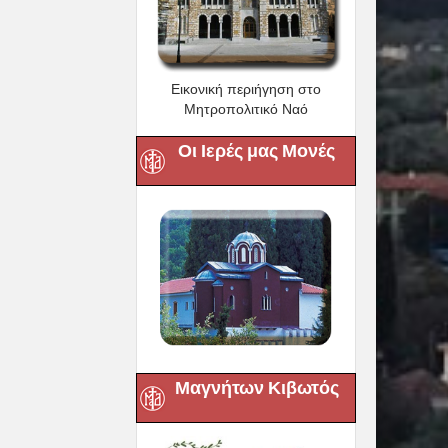
Εικονική περιήγηση στο
Μητροπολιτικό Ναό
Οι Ιερές μας Μονές
Μαγνήτων Κιβωτός