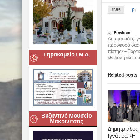
share
0
Previous :
Δημητριάδος Ιγ
προσφορά σας ε
πίστης» – Εόρτι
Γηροκομείο Ι.Μ.Δ.
εθελόντριες το
Related posts
Βυζαντινό Μουσείο
Μακρινίτσας
Δημητριάδος
Ιγνάτιος: «Η