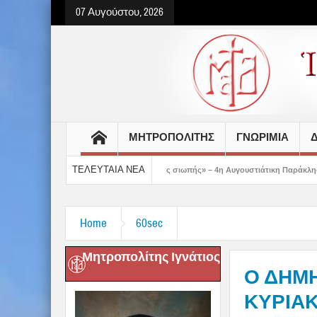
07 Αυγούστου, 2026
ΜΗΤΡΟΠΟΛΙΤΗΣ
ΓΝΩΡΙΜΙΑ
Δ
ΤΕΛΕΥΤΑΙΑ ΝΕΑ
μο της ταπείνωσης και της σιωπής» – 4η Αυγουστιάτικη Παράκληση στην Μεταμόρφ
Home
60sec
Μητροπολίτης Ιγνάτιος
Ο ΔΗΜΗΤ
ΚΥΡΙΑΚΗ