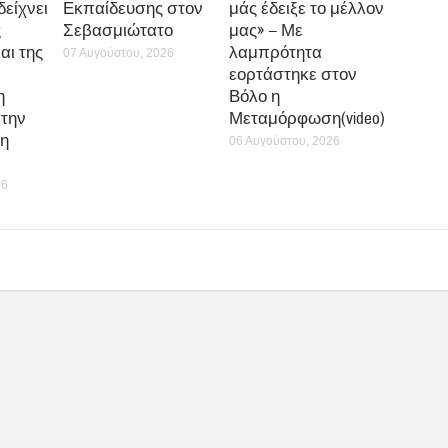
δείχνει
Εκπαίδευσης στον
μάς έδειξε το μέλλον
ς
Σεβασμιώτατο
μας» – Με
αι της
λαμπρότητα
07 Αυγούστου, 2026
εορτάστηκε στον
η
Βόλο η
την
Μεταμόρφωση(video)
η
06 Αυγούστου, 2026
26