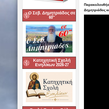
Παρακολουθήστ
Δημητριάδος κα
Ο Σεβ. Δημητριάδος σε
60″
Κατηχητική Σχολή
Ενηλίκων 2026-27