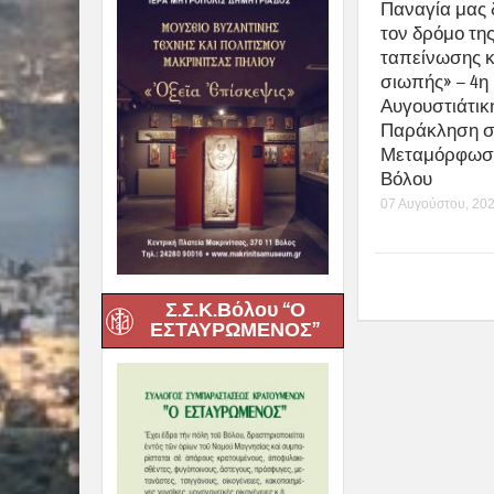
Παναγία μας 
τον δρόμο τη
ταπείνωσης κ
σιωπής» – 4η
Αυγουστιάτικ
Παράκληση σ
Μεταμόρφωσ
Βόλου
07 Αυγούστου, 20
Σ.Σ.Κ.Βόλου “Ο
ΕΣΤΑΥΡΩΜΕΝΟΣ”