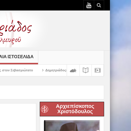
ΙΆ ΙΣΤΟΣΕΛΊΔΑ
Δημητριάδος Ιγνάτιος: «Ο Χριστός μάς έδειξε το μέλλον μας» – Με λαμπρ
Αρχιεπίσκοπος
Χριστόδουλος