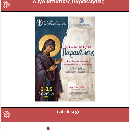
Αυγουστιάτικες Παρακλήσεις
catichisi.gr