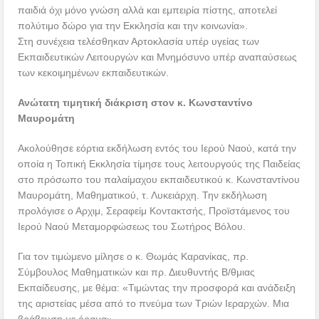
παιδιά όχι μόνο γνώση αλλά και εμπειρία πίστης, αποτελεί
πολύτιμο δώρο για την Εκκλησία και την κοινωνία».
Στη συνέχεια τελέσθηκαν Αρτοκλασία υπέρ υγείας των
Εκπαιδευτικών Λειτουργών και Μνημόσυνο υπέρ αναπαύσεως
των κεκοιμημένων εκπαιδευτικών.
Ανώτατη τιμητική διάκριση στον κ. Κωνσταντίνο
Μαυρομάτη
Ακολούθησε εόρτια εκδήλωση εντός του Ιερού Ναού, κατά την
οποία η Τοπική Εκκλησία τίμησε τους λειτουργούς της Παιδείας
στο πρόσωπο του παλαίμαχου εκπαιδευτικού κ. Κωνσταντίνου
Μαυρομάτη, Μαθηματικού, τ. Λυκειάρχη. Την εκδήλωση
προλόγισε ο Αρχιμ, Σεραφείμ Κοντακτσής, Προϊστάμενος του
Ιερού Ναού Μεταμορφώσεως του Σωτήρος Βόλου.
Για τον τιμώμενο μίλησε ο κ. Θωμάς Καρανίκας, πρ.
Σύμβουλος Μαθηματικών και πρ. Διευθυντής Β/θμιας
Εκπαίδευσης, με θέμα: «Τιμώντας την προσφορά και ανάδειξη
της αριστείας μέσα από το πνεύμα των Τριών Ιεραρχών. Μια
βράβευση με όραμα».