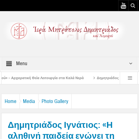
Menu
 Λειτουργία στα Καλά Νερά
Δημητριάδος Ιγνάτιος: «Ο Ναός είναι ο τόπος τ
υστιάτικη Παράκληση στην Μεταμόρφωση Βόλου
Επίσκεψη του Δ/ντού της Β/θ
Home
Media
Photo Gallery
Δημητριάδος Ιγνάτιος: «Η
αληθινή παιδεία ενώνει τη