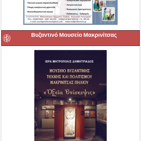
Βυζαντινό Μουσείο Μακρινίτσας