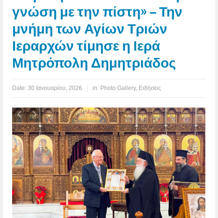
γνώση με την πίστη» – Την
μνήμη των Αγίων Τριών
Ιεραρχών τίμησε η Ιερά
Μητρόπολη Δημητριάδος
Date:
30 Ιανουαρίου, 2026
in:
Photo Gallery
,
Ειδήσεις