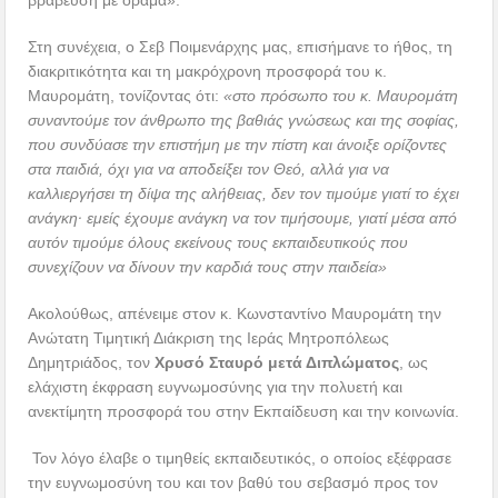
Στη συνέχεια, ο Σεβ Ποιμενάρχης μας, επισήμανε το ήθος, τη
διακριτικότητα και τη μακρόχρονη προσφορά του κ.
Μαυρομάτη, τονίζοντας ότι:
«στο πρόσωπο του κ. Μαυρομάτη
συναντούμε τον άνθρωπο της βαθιάς γνώσεως και της σοφίας,
που συνδύασε την επιστήμη με την πίστη και άνοιξε ορίζοντες
στα παιδιά, όχι για να αποδείξει τον Θεό, αλλά για να
καλλιεργήσει τη δίψα της αλήθειας, δεν τον τιμούμε γιατί το έχει
ανάγκη· εμείς έχουμε ανάγκη να τον τιμήσουμε, γιατί μέσα από
αυτόν τιμούμε όλους εκείνους τους εκπαιδευτικούς που
συνεχίζουν να δίνουν την καρδιά τους στην παιδεία»
Ακολούθως, απένειμε στον κ. Κωνσταντίνο Μαυρομάτη την
Ανώτατη Τιμητική Διάκριση της Ιεράς Μητροπόλεως
Δημητριάδος, τον
Χρυσό Σταυρό μετά Διπλώματος
, ως
ελάχιστη έκφραση ευγνωμοσύνης για την πολυετή και
ανεκτίμητη προσφορά του στην Εκπαίδευση και την κοινωνία.
Τον λόγο έλαβε ο τιμηθείς εκπαιδευτικός, ο οποίος εξέφρασε
την ευγνωμοσύνη του και τον βαθύ του σεβασμό προς τον