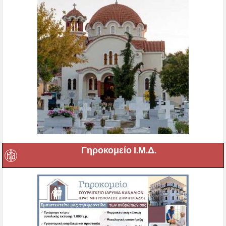
Γηροκομείο Ι.Μ.Δ.