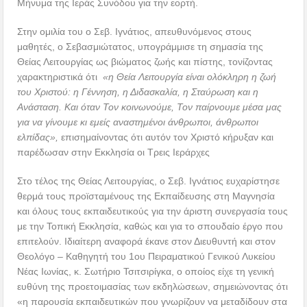
Μήνυμα της Ιεράς Συνόδου για την εορτή.
Στην ομιλία του ο Σεβ. Ιγνάτιος, απευθυνόμενος στους
μαθητές, ο Σεβασμιώτατος, υπογράμμισε τη σημασία της
Θείας Λειτουργίας ως βιώματος ζωής και πίστης, τονίζοντας
χαρακτηριστικά ότι
«η Θεία Λειτουργία είναι ολόκληρη η ζωή
του Χριστού: η Γέννηση, η Διδασκαλία, η Σταύρωση και η
Ανάσταση. Και όταν Τον κοινωνούμε, Τον παίρνουμε μέσα μας
για να γίνουμε κι εμείς αναστημένοι άνθρωποι, άνθρωποι
ελπίδας»,
επισημαίνοντας ότι αυτόν τον Χριστό κήρυξαν και
παρέδωσαν στην Εκκλησία οι Τρεις Ιεράρχες
Στο τέλος της Θείας Λειτουργίας, ο Σεβ. Ιγνάτιος ευχαρίστησε
θερμά τους προϊσταμένους της Εκπαίδευσης στη Μαγνησία
και όλους τους εκπαιδευτικούς για την άριστη συνεργασία τους
με την Τοπική Εκκλησία, καθώς και για το σπουδαίο έργο που
επιτελούν. Ιδιαίτερη αναφορά έκανε στον Διευθυντή και στον
Θεολόγο – Καθηγητή του 1ου Πειραματικού Γενικού Λυκείου
Νέας Ιωνίας, κ. Σωτήριο Τσιτσιρίγκα, ο οποίος είχε τη γενική
ευθύνη της προετοιμασίας των εκδηλώσεων, σημειώνοντας ότι
«η παρουσία εκπαιδευτικών που γνωρίζουν να μεταδίδουν στα