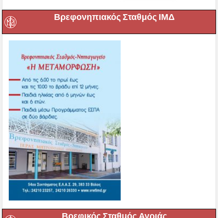
Βρεφονηπιακός Σταθμός ΙΜΔ
Βρεφικός Σταθμός Αγριάς