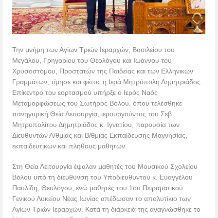
Την μνήμη των Αγίων Τριών Ιεραρχών, Βασιλείου του
Μεγάλου, Γρηγορίου του Θεολόγου και Ιωάννου του
Χρυσοστόμου, Προστατών της Παιδείας και των Ελληνικών
Γραμμάτων, τίμησε και φέτος η Ιερά Μητρόπολη Δημητριάδος.
Επίκεντρο του εορτασμού υπήρξε ο Ιερός Ναός
Μεταμορφώσεως του Σωτήρος Βόλου, όπου τελέσθηκε
πανηγυρική Θεία Λειτουργία, ιερουργούντος του Σεβ.
Μητροπολίτου Δημητριάδος κ. Ιγνατίου, παρουσία των
Διευθυντών Α/θμιας και Β/θμιας Εκπαίδευσης Μαγνησίας,
εκπαιδευτικών και πλήθους μαθητών.
Στη Θεία Λειτουργία έψαλαν μαθητές του Μουσικού Σχολείου
Βόλου υπό τη διεύθυνση του Υποδιευθυντού κ. Ευαγγέλου
Παυλίδη, Θεολόγου, ενώ μαθητές του 1ου Πειραματικού
Γενικού Λυκείου Νέας Ιωνίας απέδωσαν το απολυτίκιο των
Αγίων Τριών Ιεραρχών. Κατά τη διάρκειά της αναγνώσθηκε το