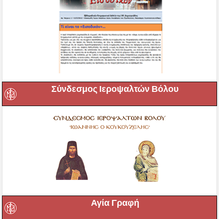
Σύνδεσμος Ιεροψαλτών Βόλου
Αγία Γραφή