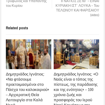
Τρύφωνος και Υπαπαντής
ΙΓΝΑΤΙΟΣ ΣΕ 60’’ – ΕΙΝΑΙ
του Κυρίου
ΚΥΡΙΑΚΗ ΙΣΤ΄ ΛΟΥΚΑ – Του
ΤΕΛΩΝΟΥ ΚΑΙ ΦΑΡΙΣΑΙΟΥ
(video)
Related posts
Δημητριάδος Ιγνάτιος:
Δημητριάδος Ιγνάτιος: «Ο
«Να φτάσουμε
Ναός είναι ο τόπος της
προετοιμασμένοι στο
πίστεως, της παράδοσης
Πάσχα του καλοκαιριού»
και της ενότητας» – 100
– Αρχιερατική Θεία
χρόνια ζωής και
Λειτουργία στα Καλά
προσφοράς του Ιερού