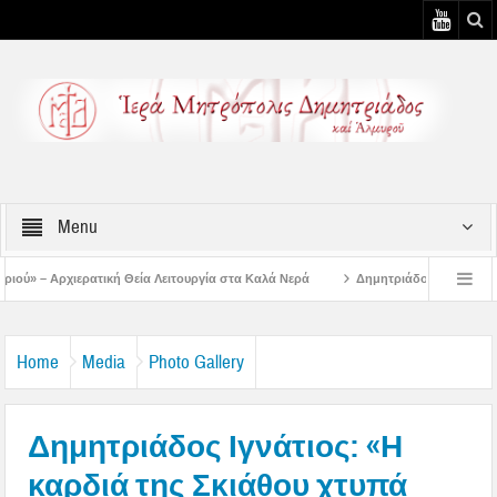
Menu
 Λειτουργία στα Καλά Νερά
Δημητριάδος Ιγνάτιος: «Ο Ναός είναι ο τόπος τη
υστιάτικη Παράκληση στην Μεταμόρφωση Βόλου
Επίσκεψη του Δ/ντού της Β/θ
Home
Media
Photo Gallery
Δημητριάδος Ιγνάτιος: «Η
καρδιά της Σκιάθου χτυπά