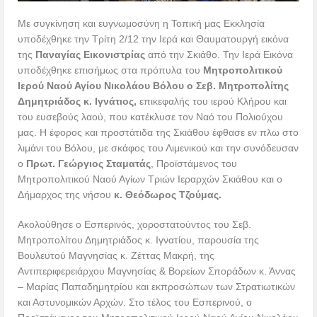
Με συγκίνηση και ευγνωμοσύνη η Τοπική μας Εκκλησία
υποδέχθηκε την Τρίτη 2/12 την Ιερά και Θαυματουργή εικόνα
της
Παναγίας Εικονιστρίας
από την Σκιάθο. Την Ιερά Εικόνα
υποδέχθηκε επισήμως στα πρόπυλα του
Μητροπολιτικού
Ιερού Ναού Αγίου Νικολάου Βόλου ο Σεβ. Μητροπολίτης
Δημητριάδος κ. Ιγνάτιος,
επικεφαλής του ιερού Κλήρου και
του ευσεβούς λαού, που κατέκλυσε τον Ναό του Πολιούχου
μας. Η έφορος και προστάτιδα της Σκιάθου έφθασε εν πλω στο
λιμάνι του Βόλου, με σκάφος του Λιμενικού και την συνόδευσαν
ο
Πρωτ. Γεώργιος Σταματάς
, Προϊστάμενος του
Μητροπολιτικού Ναού Αγίων Τριών Ιεραρχών Σκιάθου και ο
Δήμαρχος της νήσου
κ. Θεόδωρος Τζούμας.
Ακολούθησε ο Εσπερινός, χοροστατούντος του Σεβ.
Μητροπολίτου Δημητριάδος κ. Ιγνατίου, παρουσία της
Βουλευτού Μαγνησίας κ. Ζέττας Μακρή, της
Αντιπεριφερειάρχου Μαγνησίας & Βορείων Σποράδων κ. Άννας
– Μαρίας Παπαδημητρίου και εκπροσώπων των Στρατιωτικών
και Αστυνομικών Αρχών. Στο τέλος του Εσπερινού, ο