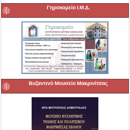
Γηροκομείο Ι.Μ.Δ.
Βυζαντινό Μουσείο Μακρινίτσας