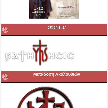
catichisi.gr
Μετάδοση Ακολουθιών