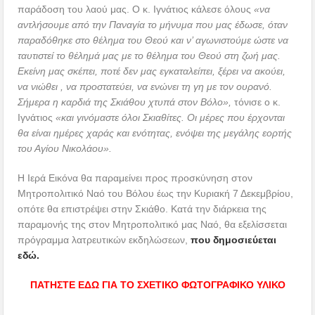
παράδοση του λαού μας. Ο κ. Ιγνάτιος κάλεσε όλους
«να
αντλήσουμε από την Παναγία το μήνυμα που μας έδωσε, όταν
παραδόθηκε στο θέλημα του Θεού και ν’ αγωνιστούμε ώστε να
ταυτιστεί το θέλημά μας με το θέλημα του Θεού στη ζωή μας.
Εκείνη μας σκέπει, ποτέ δεν μας εγκαταλείπει, ξέρει να ακούει,
να νιώθει , να προστατεύει, να ενώνει τη γη με τον ουρανό.
Σήμερα η καρδιά της Σκιάθου χτυπά στον Βόλο»,
τόνισε ο κ.
Ιγνάτιος
«και γινόμαστε όλοι Σκιαθίτες. Οι μέρες που έρχονται
θα είναι ημέρες χαράς και ενότητας, ενόψει της μεγάλης εορτής
του Αγίου Νικολάου».
Η Ιερά Εικόνα θα παραμείνει προς προσκύνηση στον
Μητροπολιτικό Ναό του Βόλου έως την Κυριακή 7 Δεκεμβρίου,
οπότε θα επιστρέψει στην Σκιάθο. Κατά την διάρκεια της
παραμονής της στον Μητροπολιτικό μας Ναό, θα εξελίσσεται
πρόγραμμα λατρευτικών εκδηλώσεων,
που δημοσιεύεται
εδώ.
ΠΑ
ΤΗΣΤΕ ΕΔΩ ΓΙΑ ΤΟ ΣΧΕΤΙΚΟ ΦΩΤΟΓΡΑΦΙΚΟ ΥΛΙΚΟ