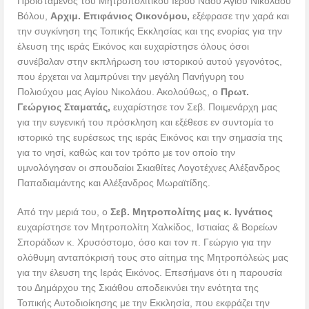
Προϊστάμενος του Μητροπολιτικού Ιερού Ναού Αγίου Νικολάου
Βόλου,
Αρχιμ. Επιφάνιος Οικονόμου,
εξέφρασε την χαρά και
την συγκίνηση της Τοπικής Εκκλησίας και της ενορίας για την
έλευση της ιεράς Εικόνος και ευχαρίστησε όλους όσοι
συνέβαλαν στην εκπλήρωση του ιστορικού αυτού γεγονότος,
που έρχεται να λαμπρύνει την μεγάλη Πανήγυρη του
Πολιούχου μας Αγίου Νικολάου. Ακολούθως, ο
Πρωτ.
Γεώργιος Σταματάς,
ευχαρίστησε τον Σεβ. Ποιμενάρχη μας
για την ευγενική του πρόσκληση και εξέθεσε εν συντομία το
ιστορικό της ευρέσεως της ιεράς Εικόνος και την σημασία της
για το νησί, καθώς και τον τρόπο με τον οποίο την
υμνολόγησαν οι σπουδαίοι Σκιαθίτες Λογοτέχνες Αλέξανδρος
Παπαδιαμάντης και Αλέξανδρος Μωραϊτίδης.
Από την μεριά του, ο
Σεβ. Μητροπολίτης μας κ. Ιγνάτιος
ευχαρίστησε τον Μητροπολίτη Χαλκίδος, Ιστιαίας & Βορείων
Σποράδων κ. Χρυσόστομο, όσο και τον π. Γεώργιο για την
ολόθυμη ανταπόκρισή τους στο αίτημα της Μητροπόλεώς μας
για την έλευση της Ιεράς Εικόνος. Επεσήμανε ότι η παρουσία
του Δημάρχου της Σκιάθου αποδεικνύει την ενότητα της
Τοπικής Αυτοδιοίκησης με την Εκκλησία, που εκφράζει την