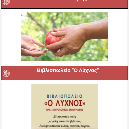
Βιβλιοπωλείο ”Ο Λύχνος”