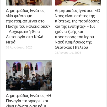
Δημητριάδος Ιγνάτιος:
Δημητριάδος Ιγνάτιος: «Ο
«Να φτάσουμε
Ναός είναι ο τόπος της
προετοιμασμένοι στο
πίστεως, της παράδοσης
Πάσχα του καλοκαιριού»
και της ενότητας» – 100
– Αρχιερατική Θεία
χρόνια ζωής και
Λειτουργία στα Καλά
προσφοράς του Ιερού
Νερά
Ναού Κοιμήσεως της
Θεοτόκου Πτελεού
09 Αυγούστου, 2026
08 Αυγούστου, 2026
Δημητριάδος Ιγνάτιος: «Η
Παναγία παρηγορεί και
δίνει βάλσαμο σε κάθε