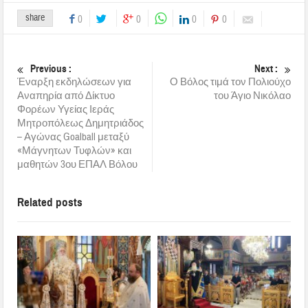
share
0
0
0
0
Previous :
Next :
Έναρξη εκδηλώσεων για
Ο Βόλος τιμά τον Πολιούχο
Αναπηρία από Δίκτυο
του Άγιο Νικόλαο
Φορέων Υγείας Ιεράς
Μητροπόλεως Δημητριάδος
– Αγώνας Goalball μεταξύ
«Μάγνητων Τυφλών» και
μαθητών 3ου ΕΠΑΛ Βόλου
Related posts