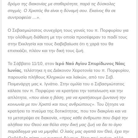
δρόμο της διακονίας με σταθερότητα, παρά τις δύσκολες
στιγμές. Ο Χριστός θα είναι η δύναμή σου. Εκείνος θα σε
συντροφεύει …».
Ο Σεβασμιώτατος συνεχάρη τους γονείς του π. Πορφυρίου για
την ολόθυμη διάθεση με την οποία προσέφεραν το παιδί τους
στην Εκκλησία και τους διαβεβαίωσε ότι η χαρά του θα
επισκιάζει, πλέον και την δική τους ζωή.
Το Σάββατο 11/10, στον
Ιερό Ναό Αγίου Σπυρίδωνος Νέας
Ιωνίας
, τελέστηκε η εις Διάκονον Χειροτονία του π. Πορφυρίου,
παρουσία πλήθους Κληρικών και λαϊκών, από τον Σεβ.
Ποιμενάρχη μας κ. Ιγνάτιο. Στην ομιλία του ο Σεβασμιώτατος
κάλεσε τον π. Πορφύριο να κρατήσει την ταπείνωση και την
απλότητα,
«που είναι η βάση, για να κρατήσουμε ζωντανή την
κοινωνία με τον Χριστό και τους ανθρώπους»
. Του ζήτησε να
κρατήσει το πνεύμα της δοτικότητας, που τον διακρίνει και να
το μετατρέψει σε διακονία,
«προς κάθε άνθρωπο που διψά την
αλήθεια του Θεού και θέλει στην δική μας ζωή να δει το άγιο
παράδειγμα για να μιμηθεί. Ο λαός μας αγαπά τον Θεό, έχει την
Ορθόδοξη πίστη ως ενοποιό δύναμη, ξέρει πού ανήκει, αλλά