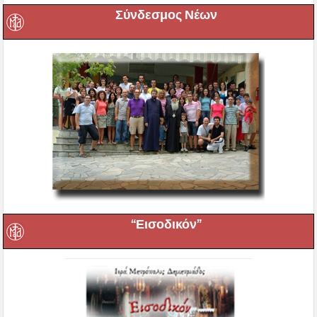
Σύνδεσμος Νέων
“Εισοδικόν”