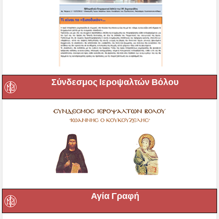
Σύνδεσμος Ιεροψαλτών Βόλου
Αγία Γραφή