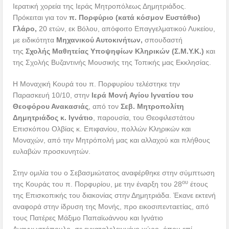
Ιερατική χορεία της Ιεράς Μητροπόλεως Δημητριάδος.
Πρόκειται για τον
π. Πορφύριο (κατά κόσμον Ευστάθιο)
Γλάρο,
20 ετών, εκ Βόλου, απόφοιτο Επαγγελματικού Λυκείου,
με ειδικότητα
Μηχανικού Αυτοκινήτων
,
σπουδαστή
της
Σχολής Μαθητείας Υποψηφίων Κληρικών (Σ.Μ.Υ.Κ.)
και
της Σχολής Βυζαντινής Μουσικής της Τοπικής μας Εκκλησίας.
Η Μοναχική Κουρά του π. Πορφυρίου τελέστηκε την
Παρασκευή 10/10, στην
Ιερά Μονή Αγίου Ιγνατίου του
Θεοφόρου Ανακασιάς
, από τον
Σεβ. Μητροπολίτη
Δημητριάδος κ. Ιγνάτιο
, παρουσία, του Θεοφιλεστάτου
Επισκόπου Ολβίας κ. Επιφανίου, πολλών Κληρικών και
Μοναχών, από την Μητρόπολή μας και αλλαχού και πλήθους
ευλαβών προσκυνητών.
Στην ομιλία του ο Σεβασμιώτατος αναφέρθηκε στην σύμπτωση
ου
της Κουράς του π. Πορφυρίου, με την έναρξη του 28
έτους
της Επισκοπικής του διακονίας στην Δημητριάδα. Έκανε εκτενή
αναφορά στην ίδρυση της Μονής, προ εικοσιπενταετίας, από
τους Πατέρες Μάξιμο Παπαϊωάννου και Ιγνάτιο
Αναγνωστόπουλο, σε εγκαταλελειμμένο χώρο, όπου επί