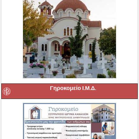
Γηροκομείο Ι.Μ.Δ.