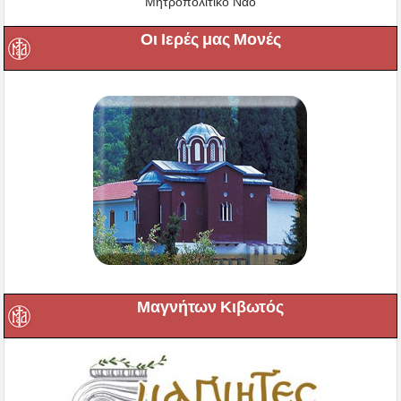
Μητροπολιτικό Ναό
Οι Ιερές μας Μονές
Μαγνήτων Κιβωτός