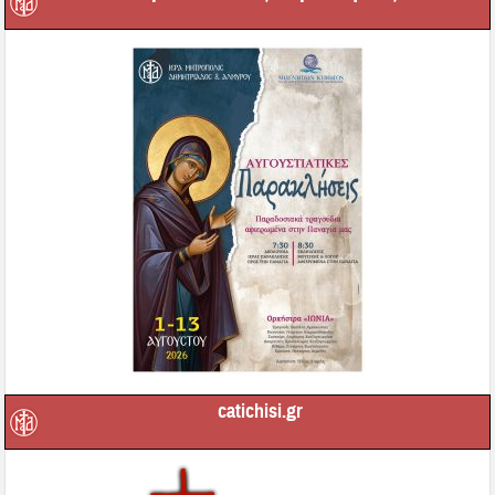
catichisi.gr