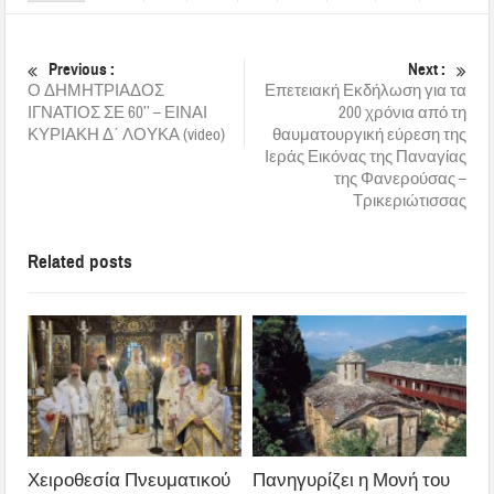
Previous :
Next :
Ο ΔΗΜΗΤΡΙΑΔΟΣ
Επετειακή Εκδήλωση για τα
ΙΓΝΑΤΙΟΣ ΣΕ 60’’ – ΕΙΝΑΙ
200 χρόνια από τη
ΚΥΡΙΑΚΗ Δ΄ ΛΟΥΚΑ (video)
θαυματουργική εύρεση της
Ιεράς Εικόνας της Παναγίας
της Φανερούσας –
Τρικεριώτισσας
Related posts
Χειροθεσία Πνευματικού
Πανηγυρίζει η Μονή του