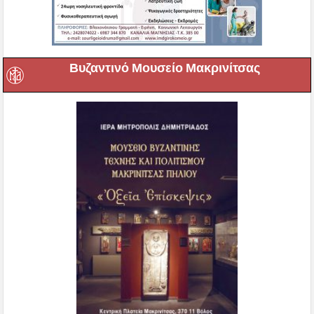
Βυζαντινό Μουσείο Μακρινίτσας