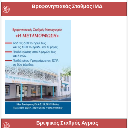
Βρεφονηπιακός Σταθμός ΙΜΔ
Βρεφικός Σταθμός Αγριάς