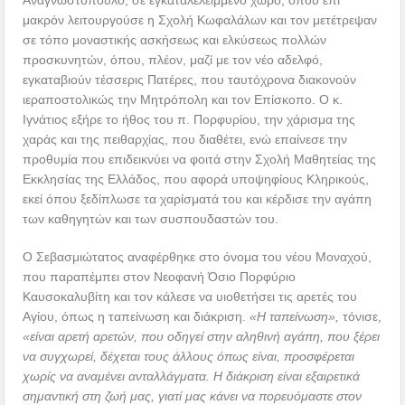
μακρόν λειτουργούσε η Σχολή Κωφαλάλων και τον μετέτρεψαν
σε τόπο μοναστικής ασκήσεως και ελκύσεως πολλών
προσκυνητών, όπου, πλέον, μαζί με τον νέο αδελφό,
εγκαταβιούν τέσσερις Πατέρες, που ταυτόχρονα διακονούν
ιεραποστολικώς την Μητρόπολη και τον Επίσκοπο. Ο κ.
Ιγνάτιος εξήρε το ήθος του π. Πορφυρίου, την χάρισμα της
χαράς και της πειθαρχίας, που διαθέτει, ενώ επαίνεσε την
προθυμία που επιδεικνύει να φοιτά στην Σχολή Μαθητείας της
Εκκλησίας της Ελλάδος, που αφορά υποψηφίους Κληρικούς,
εκεί όπου ξεδίπλωσε τα χαρίσματά του και κέρδισε την αγάπη
των καθηγητών και των συσπουδαστών του.
Ο Σεβασμιώτατος αναφέρθηκε στο όνομα του νέου Μοναχού,
που παραπέμπει στον Νεοφανή Όσιο Πορφύριο
Καυσοκαλυβίτη και τον κάλεσε να υιοθετήσει τις αρετές του
Αγίου, όπως η ταπείνωση και διάκριση.
«Η ταπείνωση»,
τόνισε,
«είναι αρετή αρετών, που οδηγεί στην αληθινή αγάπη, που ξέρει
να συγχωρεί, δέχεται τους άλλους όπως είναι, προσφέρεται
χωρίς να αναμένει ανταλλάγματα. Η διάκριση είναι εξαιρετικά
σημαντική στη ζωή μας, γιατί μας κάνει να πορευόμαστε στον