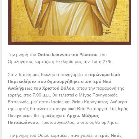
Την μνήμη του
Οσίου Ιωάννου του Ρώσσου,
του
Ομολογητού, εορτάζει η Εκκλησία μας την Τρίτη 27/5.
Στην Τοπική μας Εκκλησία πανηγυρίζει το
ομώνυμο Ιερό
Παρεκκλήσιο που δημιουργήθηκε στον Ιερό Ναό
Αναλήψεως του Χριστού Βόλου,
όπου την παραμονή της
εορτής, στις 7.00 μ.μ., θα τελεστεί ο Μέγας Πανηγυρικός
Εσπερινός, μετ’ αρτοκλασίας και Θείου Κηρύγματος. Ανήμερα
της εορτής θα τελεστεί πανηγυρική Θεία Λειτουργία. Της Ιεράς
Πανηγύρεως θα προεξάρχει ο
Αρχιμ. Μάξιμος
Παπαϊωάννου
, Πρωτοσύγκελλος, ο οποίος θα ομιλήσει.
Την μνήμη του Οσίου εορτάζει , πανηγυρίζει ο
Ιερός Ναός