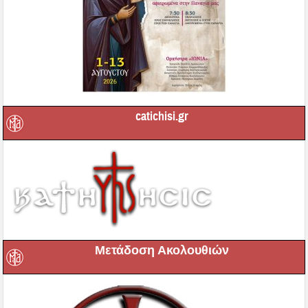
catichisi.gr
Μετάδοση Ακολουθιών