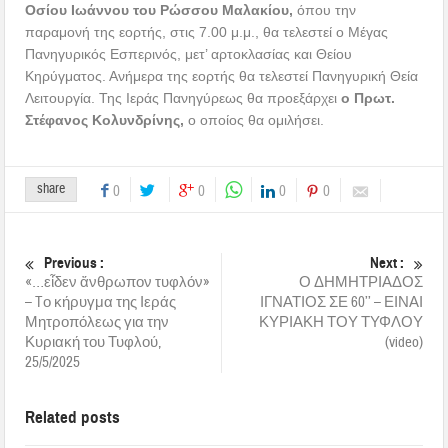
Οσίου Ιωάννου του Ρώσσου Μαλακίου,
όπου την
παραμονή της εορτής, στις 7.00 μ.μ., θα τελεστεί ο Μέγας
Πανηγυρικός Εσπερινός, μετ’ αρτοκλασίας και Θείου
Κηρύγματος. Ανήμερα της εορτής θα τελεστεί Πανηγυρική Θεία
Λειτουργία. Της Ιεράς Πανηγύρεως θα προεξάρχει
ο
Πρωτ.
Στέφανος Κολυνδρίνης,
ο οποίος θα ομιλήσει.
share
0
0
0
0
Previous :
Next :
«…εἶδεν ἄνθρωπον τυφλόν»
Ο ΔΗΜΗΤΡΙΑΔΟΣ
– Tο κήρυγμα της Ιεράς
ΙΓΝΑΤΙΟΣ ΣΕ 60’’ – ΕΙΝΑΙ
Μητροπόλεως για την
ΚΥΡΙΑΚΗ ΤΟΥ ΤΥΦΛΟΥ
Κυριακή του Τυφλού,
(video)
25/5/2025
Related posts