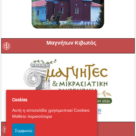
Μαγνήτων Κιβωτός
Cookies
Αυτή η ιστοσελίδα χρησιμοποιεί Cookies:
Μάθετε περισσότερα
Ραδιόφωνο
Συμφωνώ