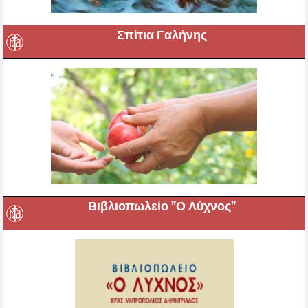
Σπίτια Γαλήνης
Βιβλιοπωλείο ”Ο Λύχνος”