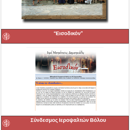
“Εισοδικόν”
Σύνδεσμος Ιεροψαλτών Βόλου