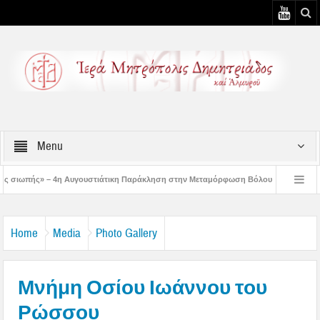
Menu
στιάτικη Παράκληση στην Μεταμόρφωση Βόλου
Επίσκεψη του Δ/ντού της Β/θμ
η Αυγουστιάτικη Παράκληση στον Άγιο Γεώργιο Νηλείας
Δημητριάδος Ιγνάτιο
Home
Media
Photo Gallery
Μνήμη Οσίου Ιωάννου του
Ρώσσου