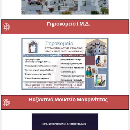
Γηροκομείο Ι.Μ.Δ.
Βυζαντινό Μουσείο Μακρινίτσας