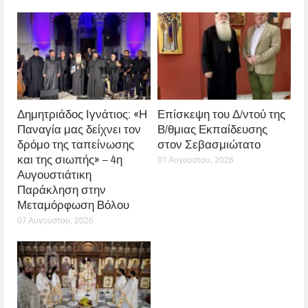
Δημητριάδος Ιγνάτιος: «Η
Επίσκεψη του Δ/ντού της
Παναγία μας δείχνει τον
Β/θμιας Εκπαίδευσης
δρόμο της ταπείνωσης
στον Σεβασμιώτατο
και της σιωπής» – 4η
07 Αυγούστου, 2026
Αυγουστιάτικη
Παράκληση στην
Μεταμόρφωση Βόλου
07 Αυγούστου, 2026