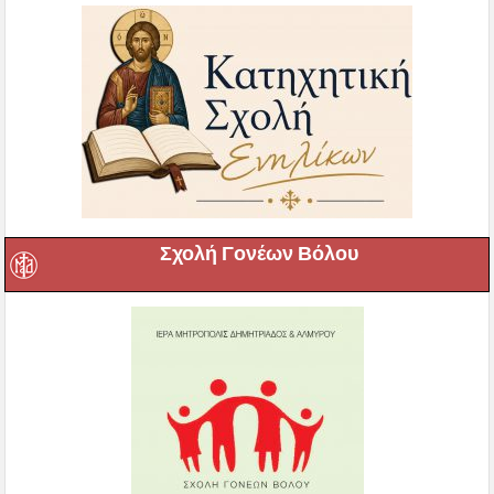
Σχολή Γονέων Βόλου