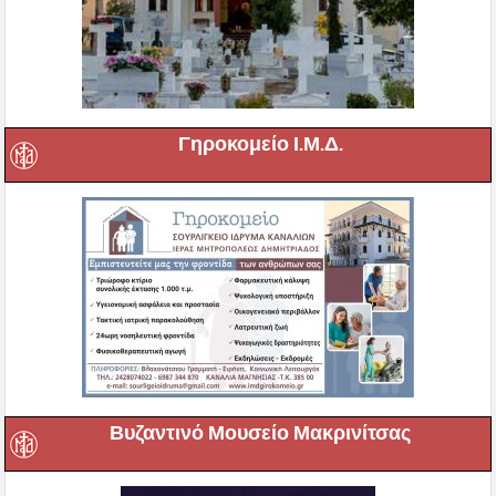
Γηροκομείο Ι.Μ.Δ.
Βυζαντινό Μουσείο Μακρινίτσας