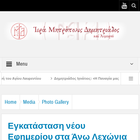
Menu
Δημητριάδος Ιγνάτιος: «Η Παναγία μας δείχνει τον δρόμο της ταπείνωσης 
 3η Αυγουστιάτικη Παράκληση στον Άγιο Γεώργιο Νηλείας
Δημητριάδος Ιγνάτι
Home
Media
Photo Gallery
Εγκατάσταση νέου
Εφημερίου στα Άνω Λεχώνια