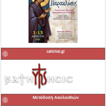
catichisi.gr
Μετάδοση Ακολουθιών