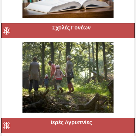
Σχολές Γονέων
Ιερές Αγρυπνίες