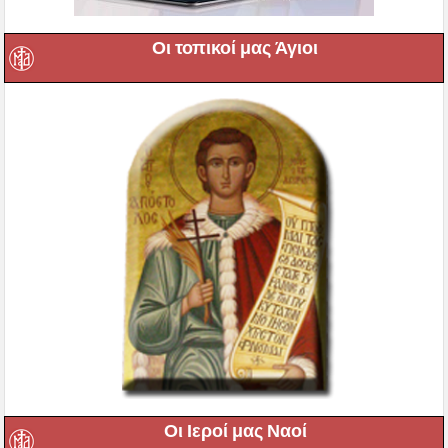
Οι τοπικοί μας Άγιοι
Οι Ιεροί μας Ναοί