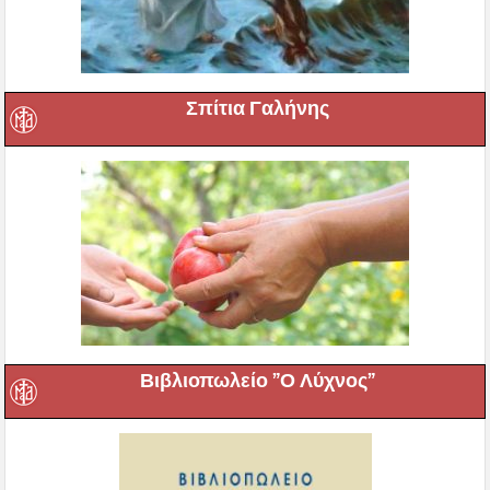
Σπίτια Γαλήνης
Βιβλιοπωλείο ”Ο Λύχνος”