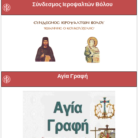
Σύνδεσμος Ιεροψαλτών Βόλου
Αγία Γραφή