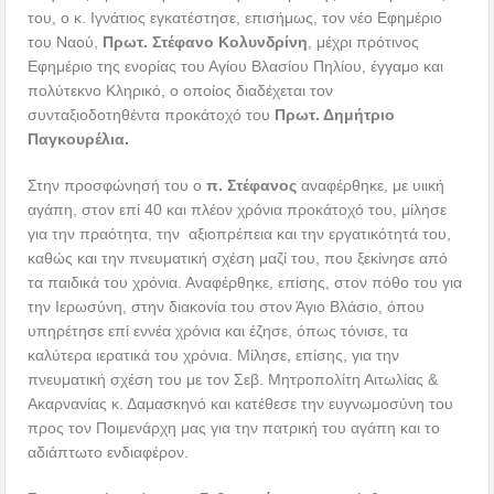
του, ο κ. Ιγνάτιος εγκατέστησε, επισήμως, τον νέο Εφημέριο
του Ναού,
Πρωτ. Στέφανο Κολυνδρίνη
, μέχρι πρότινος
Εφημέριο της ενορίας του Αγίου Βλασίου Πηλίου, έγγαμο και
πολύτεκνο Κληρικό, ο οποίος διαδέχεται τον
συνταξιοδοτηθέντα προκάτοχό του
Πρωτ. Δημήτριο
Παγκουρέλια.
Στην προσφώνησή του ο
π. Στέφανος
αναφέρθηκε, με υιική
αγάπη, στον επί 40 και πλέον χρόνια προκάτοχό του, μίλησε
για την πραότητα, την αξιοπρέπεια και την εργατικότητά του,
καθώς και την πνευματική σχέση μαζί του, που ξεκίνησε από
τα παιδικά του χρόνια. Αναφέρθηκε, επίσης, στον πόθο του για
την Ιερωσύνη, στην διακονία του στον Άγιο Βλάσιο, όπου
υπηρέτησε επί εννέα χρόνια και έζησε, όπως τόνισε, τα
καλύτερα ιερατικά του χρόνια. Μίλησε, επίσης, για την
πνευματική σχέση του με τον Σεβ. Μητροπολίτη Αιτωλίας &
Ακαρνανίας κ. Δαμασκηνό και κατέθεσε την ευγνωμοσύνη του
προς τον Ποιμενάρχη μας για την πατρική του αγάπη και το
αδιάπτωτο ενδιαφέρον.