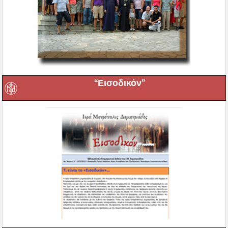
“Εισοδικόν”