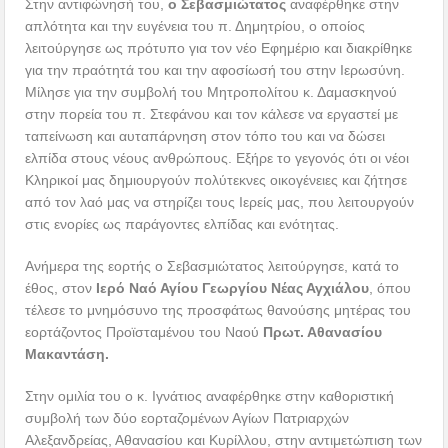
Στην αντιφώνησή του,
ο Σεβασμιώτατος
αναφέρθηκε στην
απλότητα και την ευγένεια του π. Δημητρίου, ο οποίος
λειτούργησε ως πρότυπο για τον νέο Εφημέριο και διακρίθηκε
για την πραότητά του και την αφοσίωσή του στην Ιερωσύνη.
Μίλησε για την συμβολή του Μητροπολίτου κ. Δαμασκηνού
στην πορεία του π. Στεφάνου και τον κάλεσε να εργαστεί με
ταπείνωση και αυταπάρνηση στον τόπο του και να δώσει
ελπίδα στους νέους ανθρώπους. Εξήρε το γεγονός ότι οι νέοι
Κληρικοί μας δημιουργούν πολύτεκνες οικογένειες και ζήτησε
από τον λαό μας να στηρίζει τους Ιερείς μας, που λειτουργούν
στις ενορίες ως παράγοντες ελπίδας και ενότητας.
Ανήμερα της εορτής ο Σεβασμιώτατος λειτούργησε, κατά το
έθος, στον
Ιερό Ναό Αγίου Γεωργίου Νέας Αγχιάλου
, όπου
τέλεσε το μνημόσυνο της προσφάτως θανούσης μητέρας του
εορτάζοντος Προϊσταμένου του Ναού
Πρωτ. Αθανασίου
Μακαντάση.
Στην ομιλία του ο κ. Ιγνάτιος αναφέρθηκε στην καθοριστική
συμβολή των δύο εορταζομένων Αγίων Πατριαρχών
Αλεξανδρείας, Αθανασίου και Κυρίλλου, στην αντιμετώπιση των