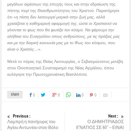
μεγάλων αιρέσεων της εποχής τους και στην εδραίωση της
πίστης περί της Θεανθρωπότητος του Χριστού. Παρατήρησε
ότι
«η πίστη δεν λειτουργεί μαγικά στην ζωή μας, αλλά
χρειάζεται η καθημερινή εφαρμογή της, ώστε οι Χριστιανοί να
γίνονται το φως που θα φωτίζει τον κόσμο. Να φέρουμε την
αλήθεια του Ευαγγελίου στους ανθρώπους, με τις πράξεις μας
και με την διαρκή κοινωνία μας με το Φως του κόσμου, που
είναι ο Χριστός…».
Μετά το πέρας της Θείας Λειτουργίας, ο Σεβασμιώτατος μετέβη
στον Οινοποιητικό Συνεταιρισμό της Νέας Αγχιάλου, όπου
ευλόγησε την Πρωτοχρονιάτικη Βασιλόπιτα.
share
0
0
0
0
Previous :
Next :
Λαμπρή η πανήγυρις του
Ο ΔΗΜΗΤΡΙΑΔΟΣ
Αγίου Αντωνίου στον Βόλο
ΙΓΝΑΤΙΟΣ ΣΕ 60’’ – ΕΙΝΑΙ