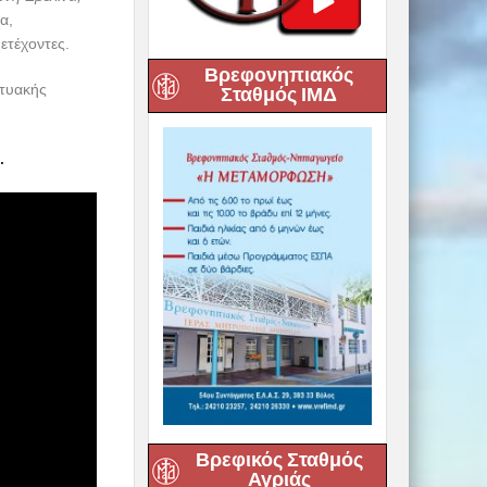
α,
ετέχοντες.
Βρεφονηπιακός
κτυακής
Σταθμός ΙΜΔ
.
Βρεφικός Σταθμός
Αγριάς