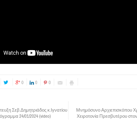
0
0
0
τευξη Σεβ.Δημητριάδος κ.Ιγνατίου
Μνημόσυνο Αρχιεπισκόπου Χρ
ραμμα 24/01/2024 (video)
Χειροτονία Πρεσβυτέρου στο