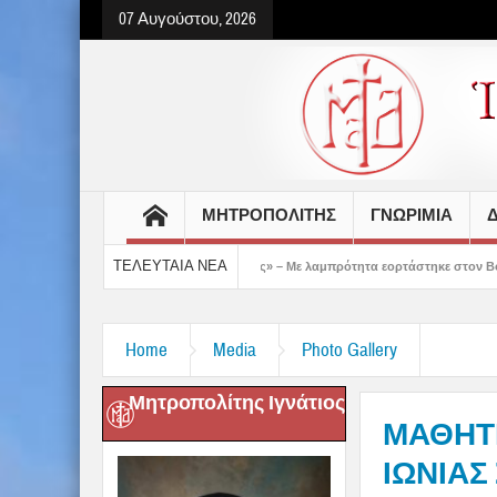
07 Αυγούστου, 2026
ΜΗΤΡΟΠΟΛΙΤΗΣ
ΓΝΩΡΙΜΙΑ
Δ
ΤΕΛΕΥΤΑΙΑ ΝΕΑ
άς έδειξε το μέλλον μας» – Με λαμπρότητα εορτάστηκε στον Βόλο η Μεταμόρφωση(v
Home
Media
Photo Gallery
Μητροπολίτης Ιγνάτιος
ΜΑΘΗΤΕ
ΙΩΝΙΑΣ