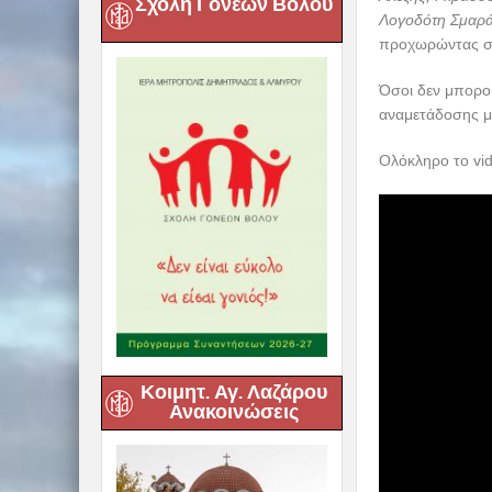
Σχολή Γονέων Βόλου
Λογοδότη Σμαρ
προχωρώντας σε 
Όσοι δεν μπορο
αναμετάδοσης μ
Ολόκληρο το vi
Κοιμητ. Αγ. Λαζάρου
Ανακοινώσεις