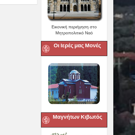
Εικονική περιήγηση στο
Μητροπολιτικό Ναό
Οι Ιερές μας Μονές
Μαγνήτων Κιβωτός