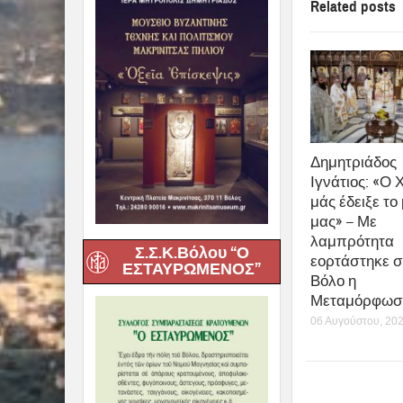
Related posts
Δημητριάδος
Ιγνάτιος: «Ο 
μάς έδειξε το
μας» – Με
λαμπρότητα
Σ.Σ.Κ.Βόλου “Ο
εορτάστηκε σ
ΕΣΤΑΥΡΩΜΕΝΟΣ”
Βόλο η
Μεταμόρφωση
06 Αυγούστου, 20