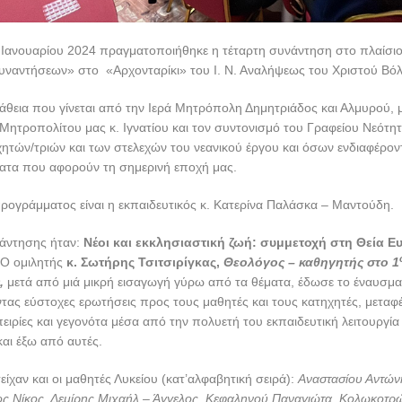
4 Ιανουαρίου 2024 πραγματοποιήθηκε η τέταρτη συνάντηση στο πλαίσι
υναντήσεων» στο «Αρχονταρίκι» του Ι. Ν. Αναλήψεως του Χριστού Βό
άθεια που γίνεται από την Ιερά Μητρόπολη Δημητριάδος και Αλμυρού, μ
ητροπολίτου μας κ. Ιγνατίου και τον συντονισμό του Γραφείου Νεότητ
ητών/τριών και των στελεχών του νεανικού έργου και όσων ενδιαφέροντ
ατα που αφορούν τη σημερινή εποχή μας.
ογράμματος είναι η εκπαιδευτικός κ. Κατερίνα Παλάσκα – Μαντούδη.
νάντησης ήταν:
Νέοι και εκκλησιαστική ζωή: συμμετοχή στη Θεία Ευ
Ο ομιλητής
κ. Σωτήρης Τσιτσιρίγκας,
Θεολόγος – καθηγητής στο 1
ς,
μετά από μιά μικρή εισαγωγή γύρω από τα θέματα, έδωσε το έναυσμα 
τας εύστοχες ερωτήσεις προς τους μαθητές και τους κατηχητές, μεταφ
ιρίες και γεγονότα μέσα από την πολυετή του εκπαιδευτική λειτουργία 
και έξω από αυτές.
είχαν και οι μαθητές Λυκείου (κατ’αλφαβητική σειρά):
Αναστασίου Αντών
ος Νίκος, Δεμίρης Μιχαήλ – Άγγελος, Κεφαληνού Παναγιώτα, Κολωκοτρώ