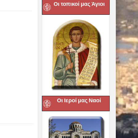
Οι τοπικοί μας Άγιοι
Οι Ιεροί μας Ναοί