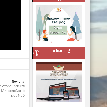
e-learning
Next :
ιστοδούλου και
ν Μητροπολιτικό
μας Ναό