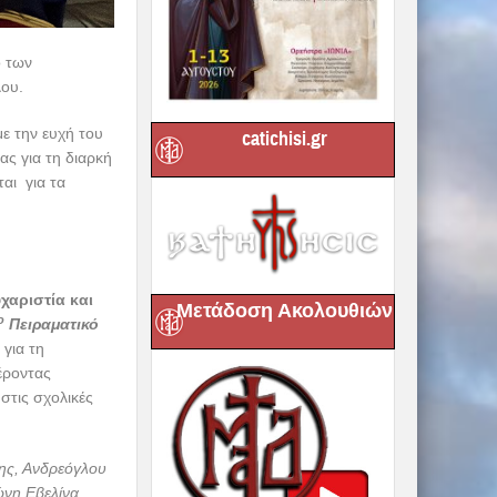
ο των
λου.
ε την ευχή του
catichisi.gr
ας για τη διαρκή
αι για τα
χαριστία και
Μετάδοση Ακολουθιών
ο
Πειραματικό
για τη
έροντας
στις σχολικές
ης, Ανδρεόγλου
νη Εβελίνα,