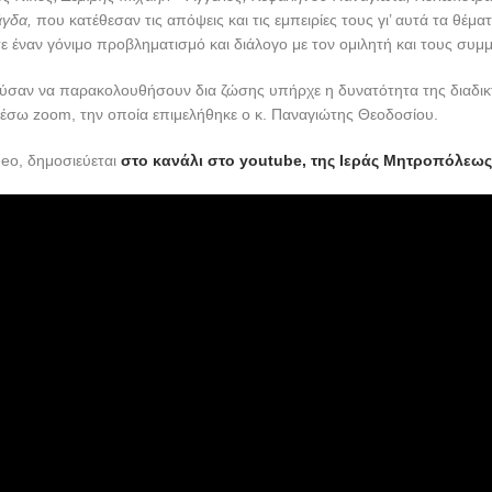
άγδα,
που κατέθεσαν τις απόψεις και τις εμπειρίες τους γι’ αυτά τα θέματ
έναν γόνιμο προβληματισμό και διάλογο με τον ομιλητή και τους συμμ
ύσαν να παρακολουθήσουν δια ζώσης υπήρχε η δυνατότητα της διαδι
έσω zoom, την οποία επιμελήθηκε ο κ. Παναγιώτης Θεοδοσίου.
deo, δημοσιεύεται
στο κανάλι στο youtube, της Ιεράς Μητροπόλεως