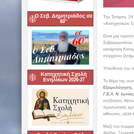
Ο Σεβ. Δημητριάδος σε
Την Τετάρτη, 2
60″
«Κατηχητικών Σ
Είναι μια προσπ
Σεβασμιωτάτου Μ
κατάρτιση Κατηχ
σύγχρονα ζητήμ
Υπεύθυνη του πρ
Κατηχητική Σχολή
Ενηλίκων 2026-27
Το θέμα της συ
Εξομολόγηση.
Γ.Ε.Λ. Ν. Ιωνία
συζήτηση, θέτον
προσωπικές εμπε
αίθουσες, αλλά 
Μαζί του συμμετ
Αλέξης, Γκράσσ