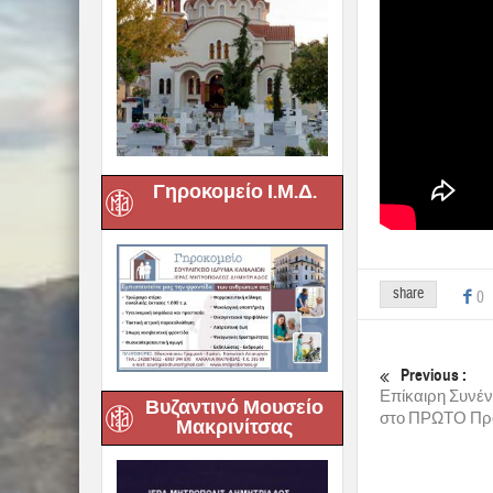
Γηροκομείο Ι.Μ.Δ.
share
0
Previous :
Επίκαιρη Συνέν
Βυζαντινό Μουσείο
στο ΠΡΩΤΟ Πρόγ
Μακρινίτσας