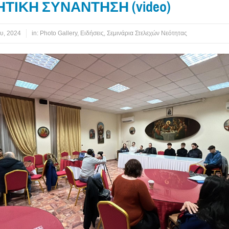
ΤΙΚΗ ΣΥΝΑΝΤΗΣΗ (video)
υ, 2024
in:
Photo Gallery
,
Ειδήσεις
,
Σεμινάρια Στελεχών Νεότητας