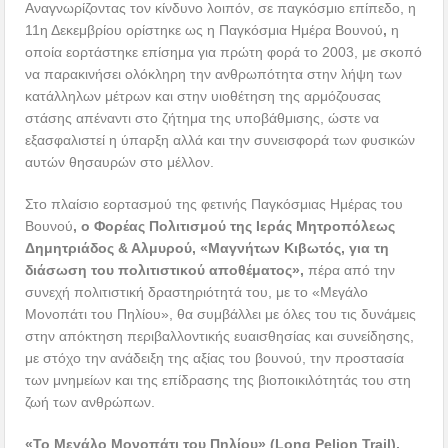
Αναγνωρίζοντας τον κίνδυνο λοιπόν, σε παγκόσμιο επίπεδο, η
11η Δεκεμβρίου ορίστηκε ως η Παγκόσμια Ημέρα Βουνού
,
η
οποία εορτάστηκε επίσημα για πρώτη φορά το 2003, με σκοπό
να παρακινήσει ολόκληρη την ανθρωπότητα στην λήψη των
κατάλληλων μέτρων και στην υιοθέτηση της αρμόζουσας
στάσης απέναντι στο ζήτημα της υποβάθμισης, ώστε να
εξασφαλιστεί η ύπαρξη αλλά και την συνεισφορά των φυσικών
αυτών θησαυρών στο μέλλον.
Στο πλαίσιο εορτασμού της φετινής Παγκόσμιας Ημέρας του
Βουνού
, o Φορέας Πολιτισμού της Ιεράς Μητροπόλεως
Δημητριάδος & Αλμυρού, «Μαγνήτων Κιβωτός, για τη
διάσωση του πολιτιστικού αποθέματος»,
πέρα από την
συνεχή πολιτιστική δραστηριότητά του, με το «Μεγάλο
Μονοπάτι του Πηλίου», θα συμβάλλει με όλες του τις δυνάμεις
στην απόκτηση περιβαλλοντικής ευαισθησίας και συνείδησης,
με στόχο την ανάδειξη της αξίας του βουνού, την προστασία
των μνημείων και της επίδρασης της βιοποικιλότητάς του στη
ζωή των ανθρώπων.
«Το Μεγάλο Μονοπάτι του Πηλίου» (Long Pelion Trail),