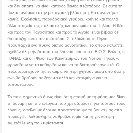
και δεν απαιτεί να είναι κάποιος δεινός πεζοπόρος. Σε αυτή τη
βόλτα, ανάμεσα στην μεσογειακή βλάστηση, θα συναντήσει
κανείς Εκκλησίες, παραδοσιακά γεφύρια, κρήνες και πολλά
άλλα στοιχεία της πολιτιστικής κληρονομιάς του Πηλίου. Η θέα
και προς τον Παγασητικό και προς το Αιγαίο, είναι βέβαιο ότι
θα αποζημιώσει τον πεζοπόρο. Σ΄ ολόκληρο το Πήλιο,
προϋπάρχει ένα πυκνό δίκτυο μονοπατιών, το οποίο καλύπτει
σχεδόν όλη την έκταση του βουνού, και που ο Ε.Ο.Σ. Βόλου, ο
ΠΑΝΑΣ και οι «Φίλοι των Καλντεριμιών του Νοτίου Πηλίου»,
φροντίζουν να τα καθαρίζουν και να τα διατηρούν ανοικτά. Οι
πεζοπόροι έχουν την ευκαιρία να περιηγηθούν μέσα από δάση,
ενώ θα βρεθούν σε ξέφωτα αλλά και καταφύγια για να
ξαποστάσουν.
Το ποιο σημαντικό όμως είναι ότι η επαφή με τη φύση μας δίνει
τη δύναμη και την ενέργεια που χρειαζόμαστε, για τούτους τους
λόγους οφείλουμε όλοι να προστατεύουμε τα βουνά μας από
πυρκαγιές, λαθροθηρία, λαθροϋλοτομία και τη γενικότερη
εκμετάλλευση που υφίστανται.