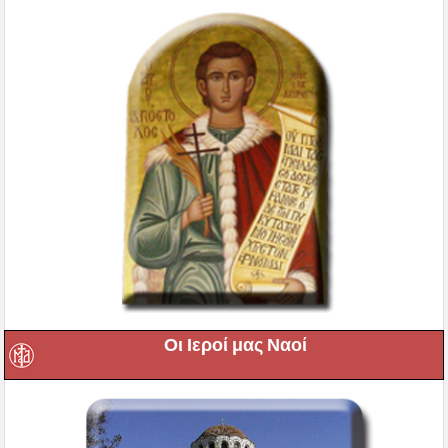
Οι Ιεροί μας Ναοί