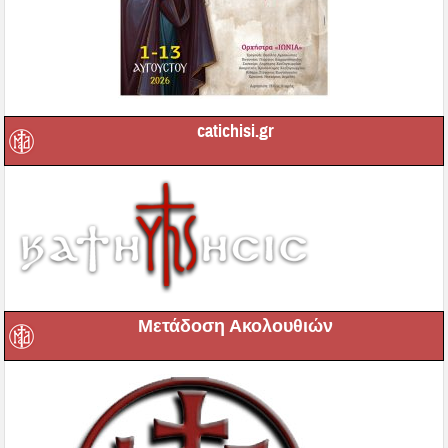
catichisi.gr
Μετάδοση Ακολουθιών