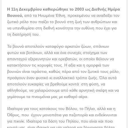
Η 11η Δεκεμβρίου καθιερώθηκε το 2003 ως Διεθνής Ημέρα
Βουνού,
από τα Ηνωμένα Έθνη, προκειμένου να αναδείξει τον
ζωτικό ρόλο που παίζει το βουνό στη ζωή των ανθρώπων και
να υπενθυμίσει στη διεθνή κοινότητα την ευθύνη που έχει για
τη διατήρησή του.
Τα βουνά αποτελούν καταφύγιο αρκετών ζώων, σπάνιων
φυτών και βοτάνων, αλλά και ένα συνεχές στοίχημα των
απανταχού εξερευνητών και ορειβατών, οι οποίοι θέλουν να
κατακτήσουν τις κορυφές τους. Η αξία και η ομορφιά των
βουνών είναι τεράστια, καθώς πέρα από τον ζωτικό τους ρόλο,
προάγουν έναν φυσικό κι εναλλακτικό τρόπο ζωής. Όλα αυτά
αποτελούν ευκαιρίες να βρεθούμε κοντά στη φύση, να
αθληθούμε, να χαλαρώσουμε από κάθε αρνητική σκέψη και να
γεμίσουμε τα πνευμόνια μας με καθαρό αέρα.
Ιδιαίτερα για τους κατοίκους του Βόλου, το Πήλιο, αλλά και η
Όθρυς, που έχουν μονοπάτια για πεζοπορία και ενδείκνυνται
για πικνίκ. Ιδιαίτερα τα δάση του Πηλίου, που είναι και ποιο
κοντά μας, είναι ιδανικά για μία χαλαρή και ξέγνοιαστη βόλτα