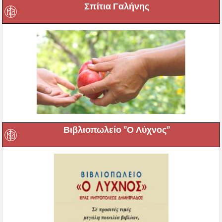
Σπίτια Γαλήνης
Βιβλιοπωλείο ”Ο Λύχνος”