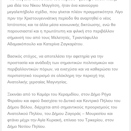
μια ιδέα του Νίκου Μαγγίτση, ήταν ένα καινούργιο
μεγαλεπήβολο σχέδιο, που γίνεται πλέον πραγματικότητα. Λίγο
πριν την Χριστουγεννιάτικη περίοδο θα αναρτηθεί ο νέος
Ιστότοπος και τα άλλα μέσα κοινωνικής δικτύωσης, ενώ θα
παρουσιαστεί και η πρωτότυπη και φιλική στο περιβάλλον
σήμανσή του από τους Μελετητές, Τριαντάφυλλο
Αδαμακόπουλο και Κατερίνα Ζαγκαρέτου.
Βασικός στόχος, να αποτελέσει την αφετηρία για την
προστασία και ανάδειξη των σημαντικών πολιτισμικών και
περιβαλλοντικών πόρων, να ενισχύσει και να καθιερώσει τον
περιπατητικό τουρισμό σε ολόκληρη την περιοχή της
Ανατολικής χερσαίας Μαγνησίας.
Ξεκινάει από το Καμάρι του Κεραμιδίου, στον Δήμο Ρήγα
Φεραίου και αφού διασχίσει το Δυτικό και Κεντρικό Πήλιου του
Δήμου Βόλου, διέρχεται από σημαντικούς προορισμούς του
Ανατολικού Πηλίου, του Δήμου Ζαγοράς – Μουρεσίου και
φτάνει μέχρι την Αγία Κυριακή, επίνειο του Τρικερίου, στον
Δήμο Νοτίου Πηλίου.