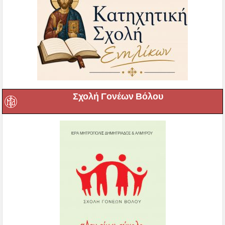
Σχολή Γονέων Βόλου