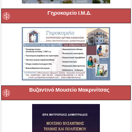
Γηροκομείο Ι.Μ.Δ.
Βυζαντινό Μουσείο Μακρινίτσας