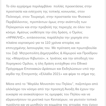
Το όλο εγχείρημα περιλαμβάνει πολλές προεκτάσεις στην
προστασία και ενίσχυση της τοπικής κοινωνίας, στον
Πολιτισμό, στον Τουρισμό, στην προστασία του Φυσικού
Περιβάλλοντος, προπάντων όμως στην ανάπτυξη των
Πηλιορειτών και στην προβολή της περιοχής σε όλον τον
κόσμο. Αμέσως υιοθέτησε την όλη δράση, ο Όμιλος
«ΗΡΑΚΛΗΣ», εντάσσοντας παράλληλα την χορηγία στο
πλαίσιο εορτασμού για τα 110 χρόνια ιστορίας και
επιτυχημένης λειτουργίας του. Με πρόταση και πρωτοβουλία
του Σεβ. Μητροπολίτη Δημητριάδος & Αλμυρού και Προέδρου
της «Μαγνήτων Κιβωτού», κ. Ιγνάτιος και την αποδοχή του
Χορηγικού Ομίλου, η όλη δράση εντάχθηκε στο Εθνικό
Πρόγραμμα Επετειακών Δράσεων και Εκδηλώσεων υπό την
αιγίδα της Επιτροπής «Ελλάδα 2021» και φέρει το σήμα της.
Μέσα από το “Μεγάλο Μονοπάτι του Πηλίου”, πεζοπόροι από
ολόκληρο τον κόσμο από την προσεχή Άνοιξη θα έχουν την
ευκαιρία να ανακαλύψουν τις ομορφιές του Πηλίου και να
εξερευνήσουν τα μυστικά των Κενταύρων, να γευτούν τοπικά
προϊόντα και να μυηθούν σε κομμάτια της ιστορίας που έχουν