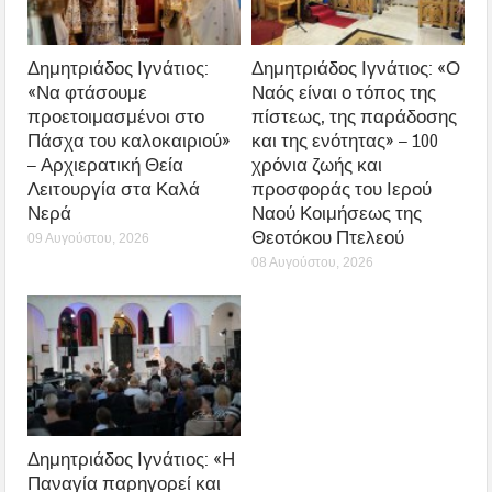
Δημητριάδος Ιγνάτιος:
Δημητριάδος Ιγνάτιος: «Ο
«Να φτάσουμε
Ναός είναι ο τόπος της
προετοιμασμένοι στο
πίστεως, της παράδοσης
Πάσχα του καλοκαιριού»
και της ενότητας» – 100
– Αρχιερατική Θεία
χρόνια ζωής και
Λειτουργία στα Καλά
προσφοράς του Ιερού
Νερά
Ναού Κοιμήσεως της
Θεοτόκου Πτελεού
09 Αυγούστου, 2026
08 Αυγούστου, 2026
Δημητριάδος Ιγνάτιος: «Η
Παναγία παρηγορεί και