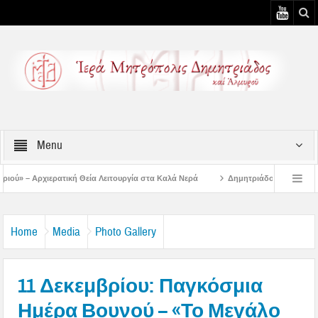
Menu
α Λειτουργία στα Καλά Νερά
Δημητριάδος Ιγνάτιος: «Ο Ναός είναι ο τόπος τ
ουστιάτικη Παράκληση στην Μεταμόρφωση Βόλου
Επίσκεψη του Δ/ντού της Β/
Home
Media
Photo Gallery
11 Δεκεμβρίου: Παγκόσμια
Ημέρα Βουνού – «Το Μεγάλο