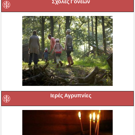
Σχολές Γονέων
Ιερές Αγρυπνίες