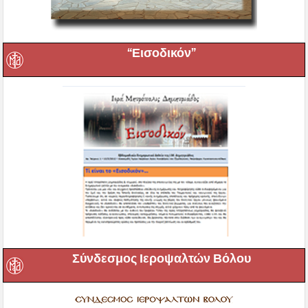
“Εισοδικόν”
Σύνδεσμος Ιεροψαλτών Βόλου