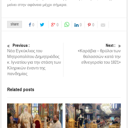
μείνει στην αφάνεια μέχρι σήμερα.
share
0
0
0
0
Previous :
Next :
Νέα Εγκύκλιος του
«Καράβια – θρύλοι των
Μητροπολίτου Δημητριάδος
θαλασσών κατά την
κ. Ιγνατίου για την στάση των
εθνεγερσία του 1821»
Κληρικών έναντι της
πανδημίας
Related posts