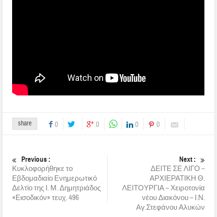
share
0
0
0
0
Previous :
Next :
Κυκλοφορήθηκε το
ΔΕΙΤΕ ΣΕ ΛΙΓΟ –
Εβδομαδιαίο Ενημερωτικό
ΑΡΧΙΕΡΑΤΙΚΗ Θ.
Δελτίο της Ι. Μ. Δημητριάδος
ΛΕΙΤΟΥΡΓΙΑ – Χειροτονία
«Εισοδικόν» τευχ. 496
νέου Διακόνου – Ι.Ν.
Αγ.Στεφάνου Αλυκών