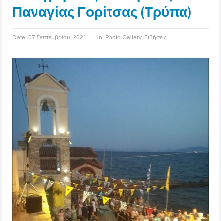
Παναγίας Γορίτσας (Τρύπα)
Date:
07 Σεπτεμβρίου, 2021
in:
Photo Gallery
,
Ειδήσεις