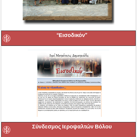
“Εισοδικόν”
Σύνδεσμος Ιεροψαλτών Βόλου