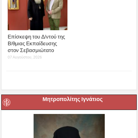
Επίσκεψη του Δ/ντού της
Β/θμιας Εκπαίδευσης
στον Σεβασμιώτατο
07 Αυγούστου, 2026
Μητροπολίτης Ιγνάτιος