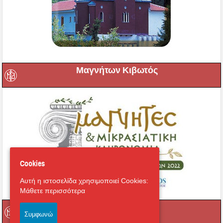
Μαγνήτων Κιβωτός
Cookies
Αυτή η ιστοσελίδα χρησιμοποιεί Cookies:
Μάθετε περισσότερα
Ραδιόφωνο
Συμφωνώ