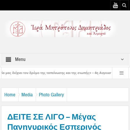
Menu
μο της ταπείνωσης και της σιωπής» – 4η Αυγουστιάτικη Παράκληση στην Μεταμόρφ
η Αυγουστιάτικη Παράκληση στον Άγιο Γεώργιο Νηλείας
Δημητριάδος Ιγνάτιο
Home
Media
Photo Gallery
ΔΕΙΤΕ ΣΕ ΛΙΓΟ – Μέγας
Πανηγυρικός Εσπερινός