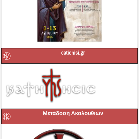
catichisi.gr
Μετάδοση Ακολουθιών