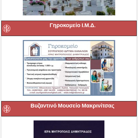
Γηροκομείο Ι.Μ.Δ.
Βυζαντινό Μουσείο Μακρινίτσας