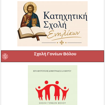
Σχολή Γονέων Βόλου