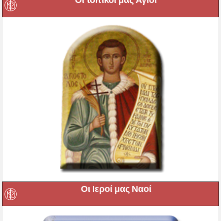
Οι Ιεροί μας Ναοί