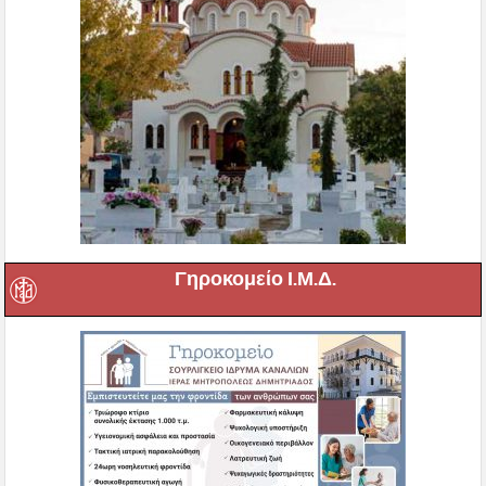
Γηροκομείο Ι.Μ.Δ.