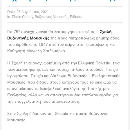
Date:
25 Αυγούστου, 2021
in:
Photo Gallery
,
Βυζαντινής Μουσικής
,
Ειδήσεις
η
Για 75
συνεχή χρονιά θα λειτουργήσει και φέτος η
Σχολή
Βυζαντινής Μουσικής
της Ιεράς Μητροπόλεως Δημητριάδος,
που ιδρύθηκε το 1947 από τον αείμνηστο Πρωτοψάλτη και
Καθηγητή Μανώλη Χατζημάρκο.
Η Σχολή είναι αναγνωρισμένη από την Ελληνική Πολιτεία, είναι
πενταετούς φοιτήσεως και παρέχει τίτλους σπουδών, Πτυχίο
Ιεροψάλτου, Πτυχίο και Δίπλωμα Βυζαντινής – Εκκλησιαστικής
Μουσικής, που δίδουν στους κατόχους τους το δικαίωμα να
επανδρώσουν τα Ιεροψαλτικά αναλόγια της Τοπικής μας
Εκκλησίας, αλλά και να αποκτήσουν ένα επιπλέον εφόδιο για
την επαγγελματική τους αποκατάσταση.
Στην Σχολή διδάσκονται: Θεωρία και πράξη Βυζαντινής
Μουσικής,