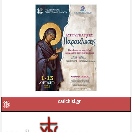
catichisi.gr