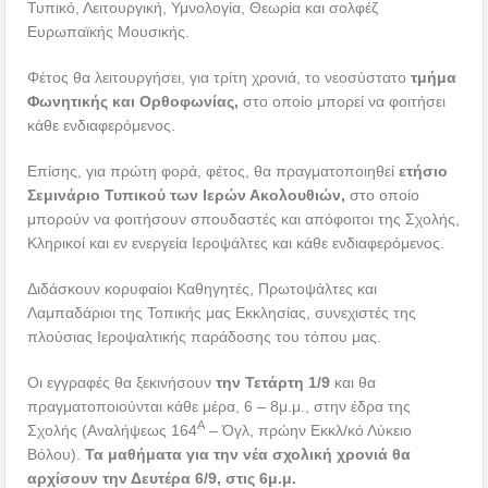
Τυπικό, Λειτουργική, Υμνολογία, Θεωρία και σολφέζ
Ευρωπαϊκής Μουσικής.
Φέτος θα λειτουργήσει, για τρίτη χρονιά, το νεοσύστατο
τμήμα
Φωνητικής και Ορθοφωνίας,
στο οποίο μπορεί να φοιτήσει
κάθε ενδιαφερόμενος.
Επίσης, για πρώτη φορά, φέτος, θα πραγματοποιηθεί
ετήσιο
Σεμινάριο Τυπικού των Ιερών Ακολουθιών,
στο οποίο
μπορούν να φοιτήσουν σπουδαστές και απόφοιτοι της Σχολής,
Κληρικοί και εν ενεργεία Ιεροψάλτες και κάθε ενδιαφερόμενος.
Διδάσκουν κορυφαίοι Καθηγητές, Πρωτοψάλτες και
Λαμπαδάριοι της Τοπικής μας Εκκλησίας, συνεχιστές της
πλούσιας Ιεροψαλτικής παράδοσης του τόπου μας.
Οι εγγραφές θα ξεκινήσουν
την Τετάρτη 1/9
και θα
πραγματοποιούνται κάθε μέρα, 6 – 8μ.μ., στην έδρα της
Α
Σχολής (Αναλήψεως 164
– Όγλ, πρώην Εκκλ/κό Λύκειο
Βόλου).
Τα μαθήματα για την νέα σχολική χρονιά θα
αρχίσουν την Δευτέρα 6/9, στις 6μ.μ.