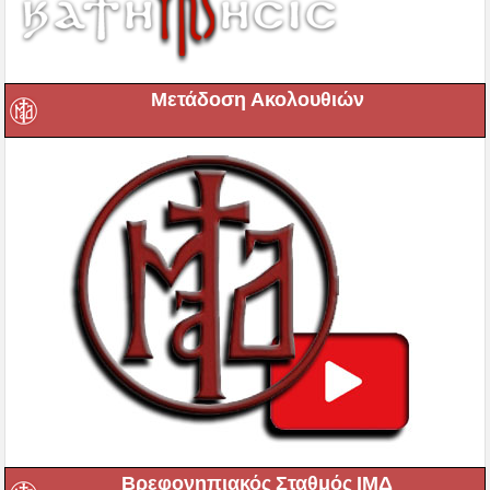
Μετάδοση Ακολουθιών
Βρεφονηπιακός Σταθμός ΙΜΔ