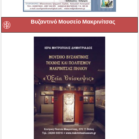
Βυζαντινό Μουσείο Μακρινίτσας