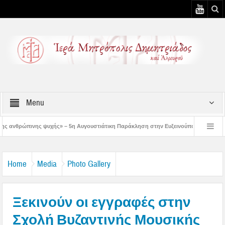
Menu
» – 5η Αυγουστιάτικη Παράκληση στην Ευξεινούπολη
Χειροθεσία Πνευματικού 
ληρωμένων κελιών της Παλαιάς Ιεράς Μονής Παναγίας Κάτω Ξενιάς
Δημητρι
Home
Media
Photo Gallery
Ξεκινούν οι εγγραφές στην
Σχολή Βυζαντινής Μουσικής