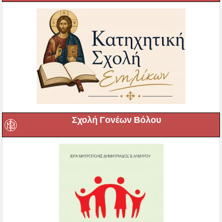
Σχολή Γονέων Βόλου