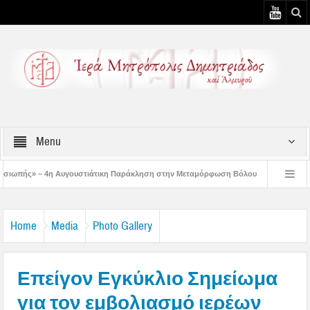
Menu
υστιάτικη Παράκληση στην Μεταμόρφωση Βόλου
Επίσκεψη του Δ/ντού της Β/θ
 3η Αυγουστιάτικη Παράκληση στον Άγιο Γεώργιο Νηλείας
Δημητριάδος Ιγνάτ
Home
Media
Photo Gallery
Επείγον Εγκύκλιο Σημείωμα
για τον εμβολιασμό ιερέων