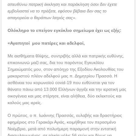
απευθύνω πατρική έκκληση και παράκληση όσοι δεν έχετε
εμβολιαστεί να το πράξετε, εφόσον βέβαια δεν σας το
απαγορεύει ο θεράπων Ιατρός σας».
Ολόκληρο το επείγον εγκύκλιο σημείωμα έχει ως εξής:
«Αγαπητοί μου πατέρες και αδελφοί,
Με αισθήματα θλίψης, συντριβής αλλά και πατρικής ευθύνης,
επικοινωνώ μαζί σας, δια του παρόντος Εγκυκλίου
Σημειώματός μου, στον απόηχο της Εξοδίου Ακολουθίας του
μακαριστού πλέον αδελφού μας π. Δημητρίου Πρασσά. Η
ασθένεια του κορωνοϊού covid-19 που ευθύνεται για τον
θάνατο πάνω από 13.000 Ελλήνων άγγιξε και την ιερατική μας
οικογένεια και μας στέρησε, είναι αλήθεια, δύο εκλεκτούς και
καλούς μας ιερείς.
Ο πρώτος, ο π. Ιωάννης Πρασσάς, ευλαβής και δραστήριος
εφημέριος στο Γερακάρι Αγιάς, κοιμήθηκε τον περασμένο
Νοέμβριο, μετά από πολυήμερη παραμονή στην εντατική
διασωληνωμένος, σε ηλικία μόλις 56 ετών και δίχως να