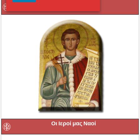
Οι τοπικοί μας Άγιοι
Οι Ιεροί μας Ναοί