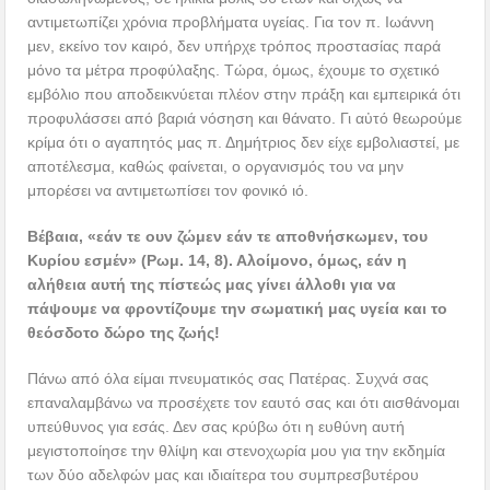
αντιμετωπίζει χρόνια προβλήματα υγείας. Για τον π. Ιωάννη
μεν, εκείνο τον καιρό, δεν υπήρχε τρόπος προστασίας παρά
μόνο τα μέτρα προφύλαξης. Τώρα, όμως, έχουμε το σχετικό
εμβόλιο που αποδεικνύεται πλέον στην πράξη και εμπειρικά ότι
προφυλάσσει από βαριά νόσηση και θάνατο. Γι αὐτό θεωρούμε
κρίμα ότι ο αγαπητός μας π. Δημήτριος δεν είχε εμβολιαστεί, με
αποτέλεσμα, καθώς φαίνεται, ο οργανισμός του να μην
μπορέσει να αντιμετωπίσει τον φονικό ιό.
Βέβαια, «
εάν τε ουν ζώμεν εάν τε αποθνήσκωμεν, του
Κυρίου εσμέν» (Ρωμ. 14, 8).
Αλοίμονο, όμως, εάν η
αλήθεια αυτή της πίστεώς μας γίνει άλλοθι για να
πάψουμε να φροντίζουμε την σωματική μας υγεία και το
θεόσδοτο δώρο της ζωής!
Πάνω από όλα είμαι πνευματικός σας Πατέρας. Συχνά σας
επαναλαμβάνω να προσέχετε τον εαυτό σας και ότι αισθάνομαι
υπεύθυνος για εσάς. Δεν σας κρύβω ότι η ευθύνη αυτή
μεγιστοποίησε την θλίψη και στενοχωρία μου για την εκδημία
των δύο αδελφών μας και ιδιαίτερα του συμπρεσβυτέρου