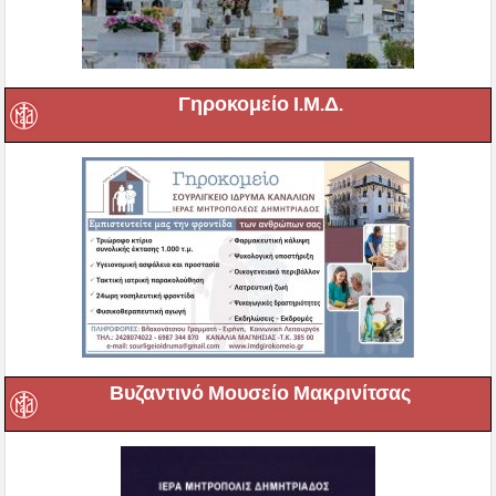
Γηροκομείο Ι.Μ.Δ.
Βυζαντινό Μουσείο Μακρινίτσας