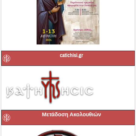
catichisi.gr
Μετάδοση Ακολουθιών