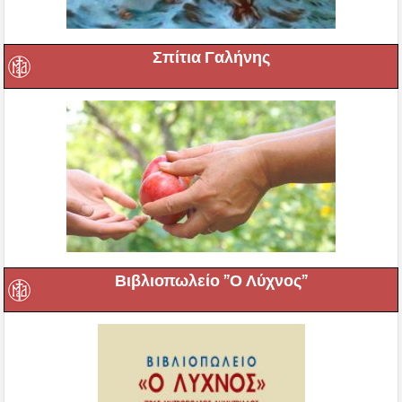
Σπίτια Γαλήνης
Βιβλιοπωλείο ”Ο Λύχνος”