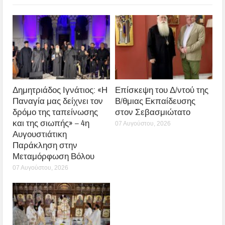
Δημητριάδος Ιγνάτιος: «Η
Επίσκεψη του Δ/ντού της
Παναγία μας δείχνει τον
Β/θμιας Εκπαίδευσης
δρόμο της ταπείνωσης
στον Σεβασμιώτατο
και της σιωπής» – 4η
07 Αυγούστου, 2026
Αυγουστιάτικη
Παράκληση στην
Μεταμόρφωση Βόλου
07 Αυγούστου, 2026