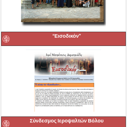
“Εισοδικόν”
Σύνδεσμος Ιεροψαλτών Βόλου