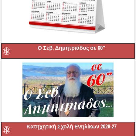
Ο Σεβ. Δημητριάδος σε 60″
Κατηχητική Σχολή Ενηλίκων 2026-27