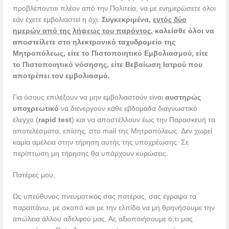
προβλέπονται πλέον από την Πολιτεία, να με ενημερώσετε όλοι
εάν έχετε εμβολιαστεί η όχι.
Συγκεκριμένα,
εντός δύο
ημερών από της λήψεως του παρόντος
, καλείσθε όλοι να
αποστείλετε στο ηλεκτρονικό ταχυδρομείο της
Μητροπόλεως, είτε το Πιστοποιητικό Εμβολιασμού, είτε
το Πιστοποιητικό νόσησης, είτε Βεβαίωση Ιατρού που
αποτρέπει τον εμβολιασμό.
Για όσους επιλέξουν να μην εμβολιαστούν είναι
αυστηρώς
υποχρεωτικό
να διενεργούν κάθε εβδομάδα διαγνωστικό
έλεγχο (
rapid
test
) και να αποστέλλουν έως την Παρασκευή τα
αποτελέσματα, επίσης, στο mail της Μητροπόλεως. Δεν χωρεί
καμία αμέλεια στην τήρηση αυτής της υποχρέωσης. Σε
περίπτωση μη τήρησης θα υπάρχουν κυρώσεις.
Πατέρες μου,
Ως υπεύθυνος πνευματικός σας πατέρας, σας έγραψα τα
παραπάνω, με σκοπό και με την ελπίδα να μη θρηνήσουμε την
απώλεια άλλου αδελφού μας. Ας αξιοποιήσουμε ό,τι μας