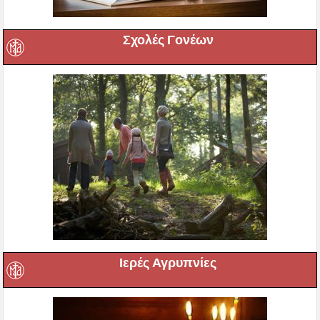
Σχολές Γονέων
Ιερές Αγρυπνίες