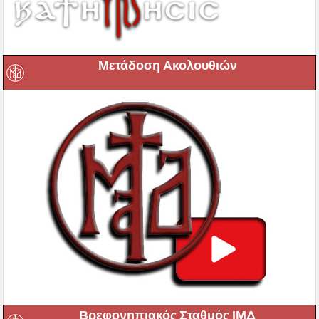
Μετάδοση Ακολουθιών
Βρεφονηπιακός Σταθμός ΙΜΔ