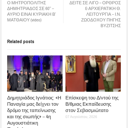
Ο ΜΗΤΡΟΠΟΛΙΤΗΣ
ΔΕΙΤΕ ΣΕ ΛΙΓΟ – ΟΡΘΡΟΣ
ΔΗΜΗΤΡΙΑΔΟΣ ΣΕ 60’’ –
& ΑΡΧΙΕΡΑΤΙΚΗ Θ.
ΑΥΡΙΟ ΕΙΝΑΙ ΚΥΡΙΑΚΗ Β’
ΛΕΙΤΟΥΡΓΙΑ – Ι.Ν.
ΜΑΤΘΑΙΟΥ (video)
ΖΩΟΔΟΧΟΥ ΠΗΓΗΣ
ΒΥΖΙΤΣΗΣ
Related posts
Δημητριάδος Ιγνάτιος: «Η
Επίσκεψη του Δ/ντού της
Παναγία μας δείχνει τον
Β/θμιας Εκπαίδευσης
δρόμο της ταπείνωσης
στον Σεβασμιώτατο
και της σιωπής» – 4η
07 Αυγούστου, 2026
Αυγουστιάτικη