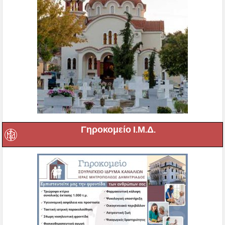
Γηροκομείο Ι.Μ.Δ.