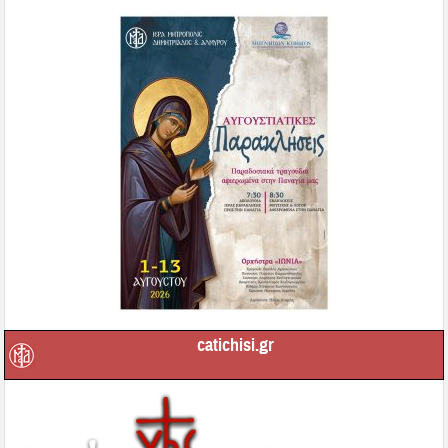
catichisi.gr