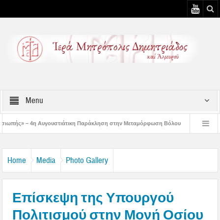
Menu
τιάτικη Παράκληση στην Μεταμόρφωση Βόλου
Επίσκεψη του Δ/ντού της Β/θμια
 Αυγουστιάτικη Παράκληση στον Άγιο Γεώργιο Νηλείας
Δημητριάδος Ιγνάτιος
Home
Media
Photo Gallery
Επίσκεψη της Υπουργού
Πολιτισμού στην Μονή Οσίου