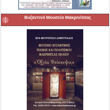
Βυζαντινό Μουσείο Μακρινίτσας