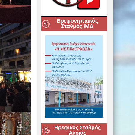
Βρεφονηπιακός
Σταθμός ΙΜΔ
Βρεφικός Σταθμός
Αγριάς