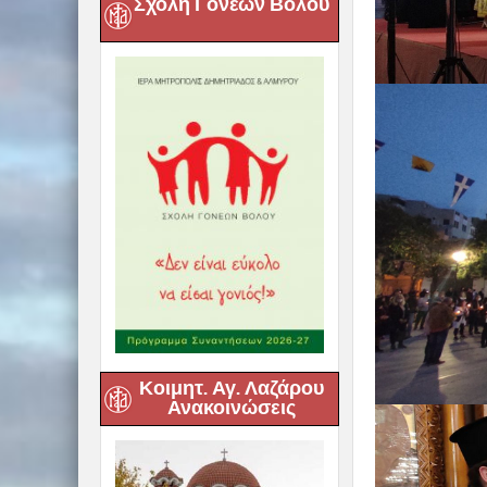
Σχολή Γονέων Βόλου
Κοιμητ. Αγ. Λαζάρου
Ανακοινώσεις