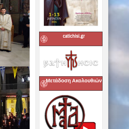
catichisi.gr
Μετάδοση Ακολουθιών