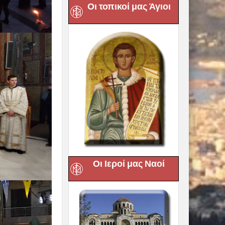
Οι τοπικοί μας Άγιοι
Οι Ιεροί μας Ναοί