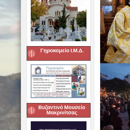
Γηροκομείο Ι.Μ.Δ.
Βυζαντινό Μουσείο
Μακρινίτσας