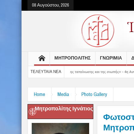
08 Αυγούστου, 2026
ΜΗΤΡΟΠΟΛΙΤΗΣ
ΓΝΩΡΙΜΙΑ
Δ
ΤΕΛΕΥΤΑΙΑ ΝΕΑ
δρόμο της ταπείνωσης και της σιωπής» – 4η Αυγουστιάτικη Παράκληση στην Μεταμό
Home
Media
Photo Gallery
Μητροπολίτης Ιγνάτιος
Φωτοστ
Μητροπ