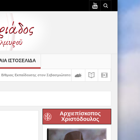
ΙΆ ΙΣΤΟΣΕΛΊΔΑ
ατο
Δημητριάδος Ιγνάτιος: «Ο Χριστός μάς έδειξε το μέλλον μας» – Με λαμ
Αρχιεπίσκοπος
Χριστόδουλος