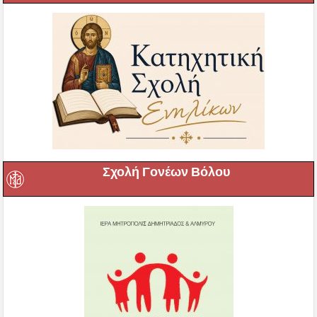
Σχολή Γονέων Βόλου