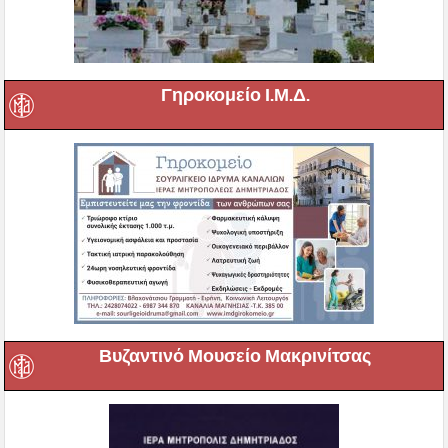
Γηροκομείο Ι.Μ.Δ.
Βυζαντινό Μουσείο Μακρινίτσας