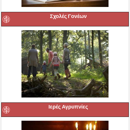
Σχολές Γονέων
Ιερές Αγρυπνίες