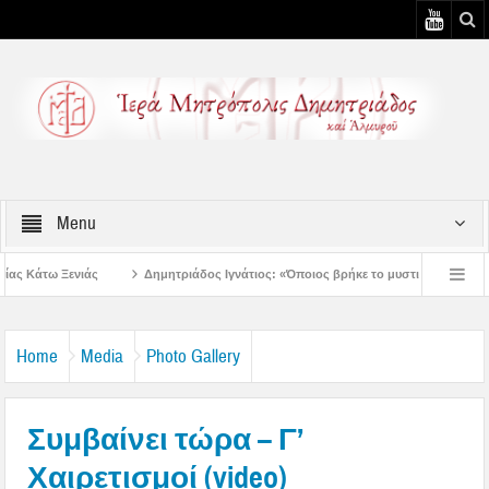
Menu
ημητριάδος Ιγνάτιος: «Όποιος βρήκε το μυστικό της συγχώρεσης, βρήκε την ειρήνη
μητριάδος Ιγνάτιος: «Ας βάλουμε την Παναγία οδηγό στη ζωή μας» – 1η Αυγουστιά
Home
Media
Photo Gallery
Συμβαίνει τώρα – Γ’
Χαιρετισμοί (video)