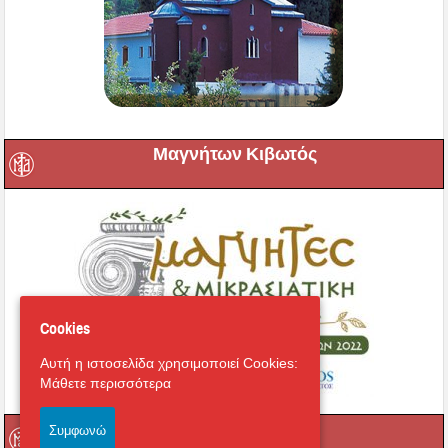
Μαγνήτων Κιβωτός
Cookies
Αυτή η ιστοσελίδα χρησιμοποιεί Cookies:
Μάθετε περισσότερα
Ραδιόφωνο
Συμφωνώ