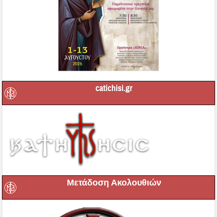
catichisi.gr
Μετάδοση Ακολουθιών