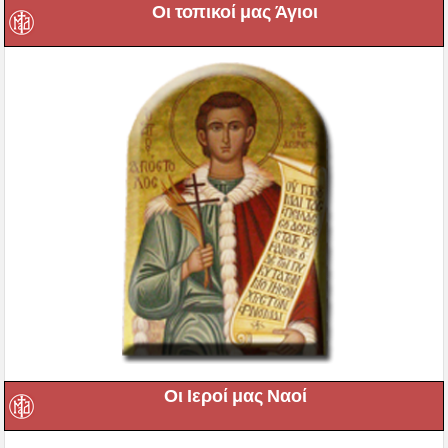
Οι τοπικοί μας Άγιοι
Οι Ιεροί μας Ναοί