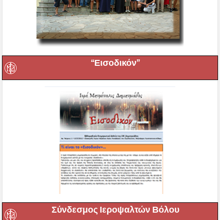
“Εισοδικόν”
Σύνδεσμος Ιεροψαλτών Βόλου