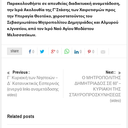
Παρακολουθήστε σε απευθείας διαδικτυακή αναμετάδοση,
την Ιερά Ακολουθία της Γ’ Στάσης των Χαιρετισμών προς
την Υπεραγία Θεοτόκο, χοροστατούντος του
Σεβασμιωτάτου Μητροπολίτου Δημητριάδος και Αλμυρού
κ.Ιγνατίου, από τον Ιερό Ναό Αγίου Μοδέστου
Μελισσατίκων.
share
0
0
0
0
Previous :
Next :
Γ΄ Κυριακή των Νηστειών –
Ο ΜΗΤΡΟΠΟΛΙΤΗΣ
Δ΄ Κατανυκτικός Εσπερινός
ΔΗΜΗΤΡΙΑΔΟΣ ΣΕ 60” –
(ενεργά links αναμετάδοσης
ΚΥΡΙΑΚΗ ΤΗΣ
video)
ΣΤΑΥΡΟΠΡΟΣΚΥΝΗΣΕΩΣ
(video)
Related posts