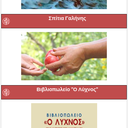
Σπίτια Γαλήνης
Βιβλιοπωλείο ”Ο Λύχνος”