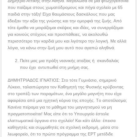
Δημήτριο Αττικής στην Αθήνα. Μεγάλωσα σε μια φτωχογειτονιά
που παίζαμε στους χωματόδρομους και πήγα σχολείο με 65
παιδιά στην τάξη! Είχα θαυμάσιους δασκάλους που μας
έδειξαν την αξία της γνώσης και την ομορφιά της ζωής. Από
τότε έμαθα να μοιράζομαι σκέψεις και ιδέες, να συνεργάζομαι
για κοινούς στόχους και προσπάθειες, να ακολουθώ
περισσότερο την καρδιά μου και λιγότερο την λογική. Με αλλά
λόγια, να κάνω στην ζωή μου αυτό που αγαπώ αληθινά.
Πείτε μας μια πράξη νεανικής αταξίας ή σκανδαλιάς
που έχει εντυπωθεί στη μνήμη σας.
ΔΗΜΗΤΡΙΑΔΟΣ ΙΓΝΑΤΙΟΣ: Στο τότε Γυμνάσιο, σημερινό
Λύκειο, ταλαιπώρησα τον Καθηγητή της Φυσικής κρύβοντας
στο τραπέζι των πειραμάτων, ένα μεγάλο μαγνήτη που είχα
αφαιρέσει από μια ηχητική κόρνα της εποχής. Tο αποτέλεσμα;
Κανένα πείραμα για το μάθημα του μαγνητισμού να μη
πραγματοποιείται! Μας είπε ότι το Υπουργείο έστειλε
ελαττωματικά όργανα στο σχολείο! Και κάτι άλλο: έπεισα
καθηγητές και συμμαθητές σε σχολική εκδρομή, μέσα στο
λεωφορείο, ότι το πρώτο πρόγραμμα της ΕΡΤ μετέδιδε