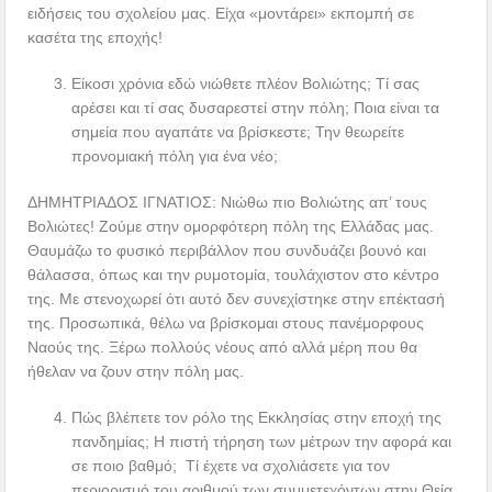
ειδήσεις του σχολείου μας. Είχα «μοντάρει» εκπομπή σε
κασέτα της εποχής!
Είκοσι χρόνια εδώ νιώθετε πλέον Βολιώτης; Τί σας
αρέσει και τί σας δυσαρεστεί στην πόλη; Ποια είναι τα
σημεία που αγαπάτε να βρίσκεστε; Την θεωρείτε
προνομιακή πόλη για ένα νέο;
ΔΗΜΗΤΡΙΑΔΟΣ ΙΓΝΑΤΙΟΣ: Νιώθω πιο Βολιώτης απ’ τους
Βολιώτες! Ζούμε στην ομορφότερη πόλη της Ελλάδας μας.
Θαυμάζω το φυσικό περιβάλλον που συνδυάζει βουνό και
θάλασσα, όπως και την ρυμοτομία, τουλάχιστον στο κέντρο
της. Με στενοχωρεί ότι αυτό δεν συνεχίστηκε στην επέκτασή
της. Προσωπικά, θέλω να βρίσκομαι στους πανέμορφους
Ναούς της. Ξέρω πολλούς νέους από αλλά μέρη που θα
ήθελαν να ζουν στην πόλη μας.
Πώς βλέπετε τον ρόλο της Εκκλησίας στην εποχή της
πανδημίας; Η πιστή τήρηση των μέτρων την αφορά και
σε ποιο βαθμό; Τί έχετε να σχολιάσετε για τον
περιορισμό του αριθμού των συμμετεχόντων στην Θεία