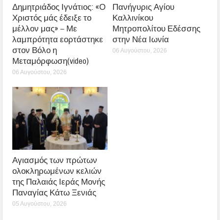
Δημητριάδος Ιγνάτιος: «Ο
Πανήγυρις Αγίου
Χριστός μάς έδειξε το
Καλλινίκου
μέλλον μας» – Με
Μητροπολίτου Εδέσσης
λαμπρότητα εορτάστηκε
στην Νέα Ιωνία
στον Βόλο η
06 Αυγούστου, 2026
Μεταμόρφωση(video)
06 Αυγούστου, 2026
Αγιασμός των πρώτων
ολοκληρωμένων κελιών
της Παλαιάς Ιεράς Μονής
Παναγίας Κάτω Ξενιάς
05 Αυγούστου, 2026