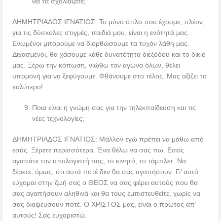
θα τα σχολιάζατε;
ΔΗΜΗΤΡΙΑΔΟΣ ΙΓΝΑΤΙΟΣ: Το μόνο όπλο που έχουμε, πλέον,
για τις δύσκολες στιγμές, παιδιά μου, είναι η ενότητά μας.
Ενωμένοι μπορούμε να διορθώσουμε τα τυχόν λάθη μας.
Διχασμένοι, θα χάσουμε κάθε δυνατότητα διεξόδου και το δίκιο
μας. Ξέρω την κόπωση, νιώθω τον αγώνα όλων, θέλει
υπομονή για να ξεφύγουμε. Φθάνουμε στο τέλος. Μας αξίζει το
καλύτερο!
Ποια είναι η γνώμη σας για την τηλεκπαίδευση και τις
νέες τεχνολογίες;
ΔΗΜΗΤΡΙΑΔΟΣ ΙΓΝΑΤΙΟΣ: Μάλλον εγώ πρέπει να μάθω από
εσάς. Ξέρετε περισσότερα. Ένα θέλω να σας πω. Εσείς
αγαπάτε τον υπολογιστή σας, το κινητό, το τάμπλετ. Να
ξέρετε, όμως, ότι αυτά ποτέ δεν θα σας αγαπήσουν. Γι’ αυτό
εύχομαι στην ζωή σας ο ΘΕΟΣ να σας φέρει αυτούς που θα
σας αγαπήσουν αληθινά και θα τους εμπιστευθείτε, χωρίς να
σας διαψεύσουν ποτέ. Ο ΧΡΙΣΤΟΣ μας, είναι ο πρώτος απ’
αυτούς! Σας ευχαριστώ.