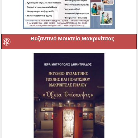
Βυζαντινό Μουσείο Μακρινίτσας