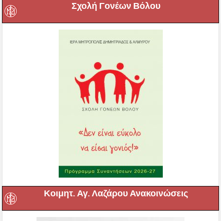
Σχολή Γονέων Βόλου
Κοιμητ. Αγ. Λαζάρου Ανακοινώσεις