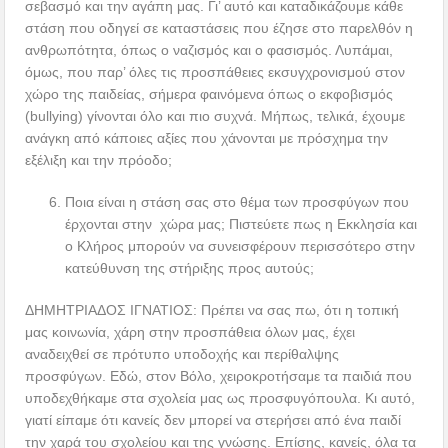
σεβασμό και την αγάπη μας. Γι’ αυτό και καταδικάζουμε κάθε
στάση που οδηγεί σε καταστάσεις που έζησε στο παρελθόν η
ανθρωπότητα, όπως ο ναζισμός και ο φασισμός. Λυπάμαι,
όμως, που παρ’ όλες τις προσπάθειες εκσυγχρονισμού στον
χώρο της παιδείας, σήμερα φαινόμενα όπως ο εκφοβισμός
(bullying) γίνονται όλο και πιο συχνά. Μήπως, τελικά, έχουμε
ανάγκη από κάποιες αξίες που χάνονται με πρόσχημα την
εξέλιξη και την πρόοδο;
Ποια είναι η στάση σας στο θέμα των προσφύγων που
έρχονται στην χώρα μας; Πιστεύετε πως η Εκκλησία και
ο Κλήρος μπορούν να συνεισφέρουν περισσότερο στην
κατεύθυνση της στήριξης προς αυτούς;
ΔΗΜΗΤΡΙΑΔΟΣ ΙΓΝΑΤΙΟΣ: Πρέπει να σας πω, ότι η τοπική
μας κοινωνία, χάρη στην προσπάθεια όλων μας, έχει
αναδειχθεί σε πρότυπο υποδοχής και περίθαλψης
προσφύγων. Εδώ, στον Βόλο, χειροκροτήσαμε τα παιδιά που
υποδεχθήκαμε στα σχολεία μας ως προσφυγόπουλα. Κι αυτό,
γιατί είπαμε ότι κανείς δεν μπορεί να στερήσει από ένα παιδί
την χαρά του σχολείου και της γνώσης. Επίσης, κανείς, όλα τα