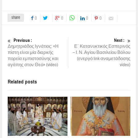
share
0
0
0
0
Previous :
Next :
Δημητριάδος Ιγνάτιος: «Η
Ε΄ Κατανυκτικός Εσπερινός
πίστη είναι μία διαρκής
– Ι. Ν. Αγίου Βασιλείου Βόλου
πορεία εμπιστοσύνης και
(ενεργό link αναμετάδοσης
αγάπης στον Θεό» (video)
video)
Related posts