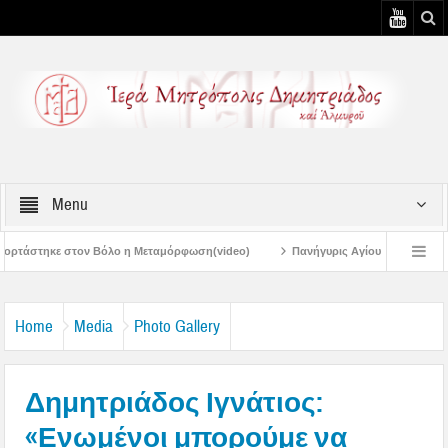
Menu
 η Μεταμόρφωση(video)
Πανήγυρις Αγίου Καλλινίκου Μητροπολίτου Εδέσσης σ
Πανηγύρεις Μεταμορφώσεως – 4η Αυγουστιάτικη Παράκληση στην Μεταμόρφ
Home
Media
Photo Gallery
Δημητριάδος Ιγνάτιος:
«Ενωμένοι μπορούμε να