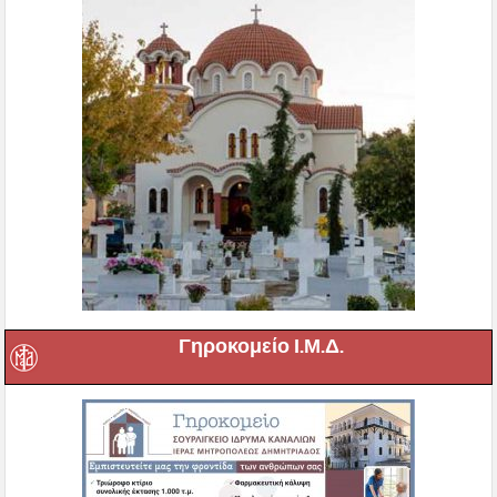
Γηροκομείο Ι.Μ.Δ.