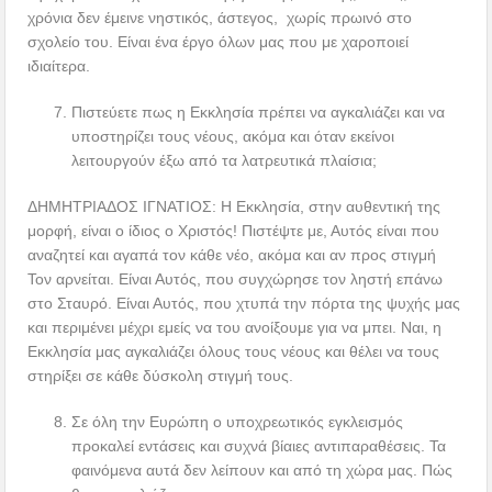
χρόνια δεν έμεινε νηστικός, άστεγος, χωρίς πρωινό στο
σχολείο του. Είναι ένα έργο όλων μας που με χαροποιεί
ιδιαίτερα.
Πιστεύετε πως η Εκκλησία πρέπει να αγκαλιάζει και να
υποστηρίζει τους νέους, ακόμα και όταν εκείνοι
λειτουργούν έξω από τα λατρευτικά πλαίσια;
ΔΗΜΗΤΡΙΑΔΟΣ ΙΓΝΑΤΙΟΣ: Η Εκκλησία, στην αυθεντική της
μορφή, είναι ο ίδιος ο Χριστός! Πιστέψτε με, Αυτός είναι που
αναζητεί και αγαπά τον κάθε νέο, ακόμα και αν προς στιγμή
Τον αρνείται. Είναι Αυτός, που συγχώρησε τον ληστή επάνω
στο Σταυρό. Είναι Αυτός, που χτυπά την πόρτα της ψυχής μας
και περιμένει μέχρι εμείς να του ανοίξουμε για να μπει. Ναι, η
Εκκλησία μας αγκαλιάζει όλους τους νέους και θέλει να τους
στηρίξει σε κάθε δύσκολη στιγμή τους.
Σε όλη την Ευρώπη ο υποχρεωτικός εγκλεισμός
προκαλεί εντάσεις και συχνά βίαιες αντιπαραθέσεις. Τα
φαινόμενα αυτά δεν λείπουν και από τη χώρα μας. Πώς