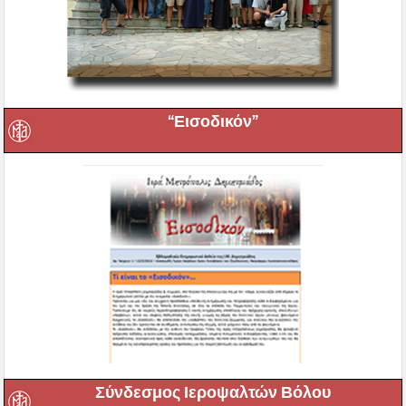
“Εισοδικόν”
Σύνδεσμος Ιεροψαλτών Βόλου