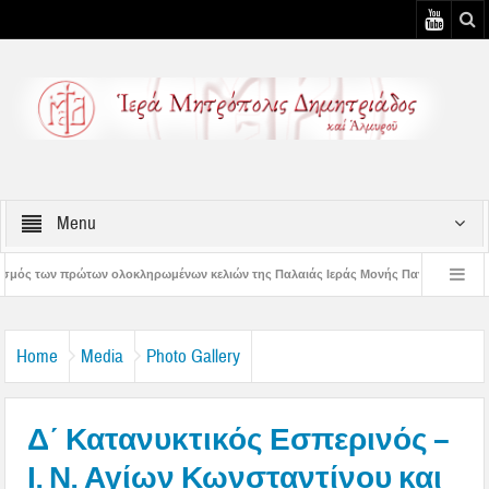
Menu
ρωμένων κελιών της Παλαιάς Ιεράς Μονής Παναγίας Κάτω Ξενιάς
Δημητριάδ
μητριάδος Ιγνάτιος: «Ας βάλουμε την Παναγία οδηγό στη ζωή μας» – 1η Αυγουστιάτ
Home
Media
Photo Gallery
Δ΄ Κατανυκτικός Εσπερινός –
Ι. Ν. Αγίων Κωνσταντίνου και