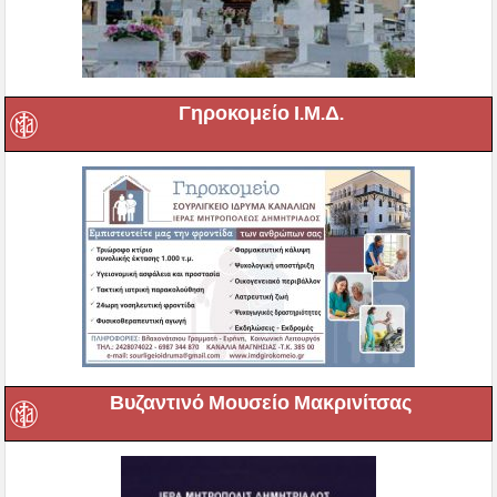
Γηροκομείο Ι.Μ.Δ.
Βυζαντινό Μουσείο Μακρινίτσας