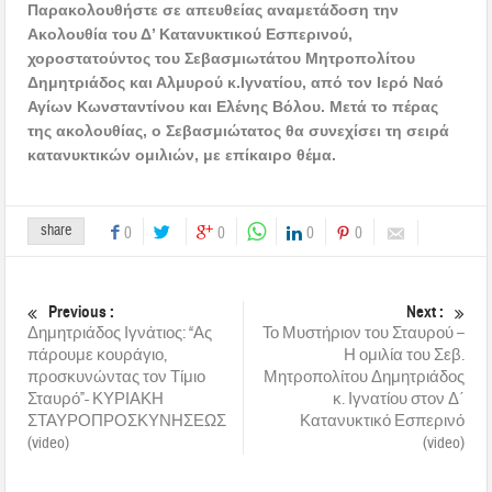
Παρακολουθήστε σε απευθείας αναμετάδοση την
Ακολουθία του Δ’ Κατανυκτικού Εσπερινού,
χοροστατούντος του Σεβασμιωτάτου Μητροπολίτου
Δημητριάδος και Αλμυρού κ.Ιγνατίου, από τον Ιερό Ναό
Αγίων Κωνσταντίνου και Ελένης Βόλου.
Μετά το πέρας
της ακολουθίας, ο Σεβασμιώτατος θα συνεχίσει τη σειρά
κατανυκτικών ομιλιών, με επίκαιρο θέμα.
share
0
0
0
0
Previous :
Next :
Δημητριάδος Ιγνάτιος: “Ας
Το Μυστήριον του Σταυρού –
πάρουμε κουράγιο,
Η ομιλία του Σεβ.
προσκυνώντας τον Τίμιο
Μητροπολίτου Δημητριάδος
Σταυρό”- ΚΥΡΙΑΚΗ
κ. Ιγνατίου στον Δ΄
ΣΤΑΥΡΟΠΡΟΣΚΥΝΗΣΕΩΣ
Κατανυκτικό Εσπερινό
(video)
(video)