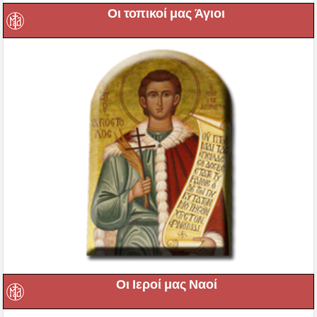
Οι τοπικοί μας Άγιοι
Οι Ιεροί μας Ναοί