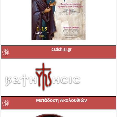
catichisi.gr
Μετάδοση Ακολουθιών