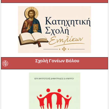
Σχολή Γονέων Βόλου