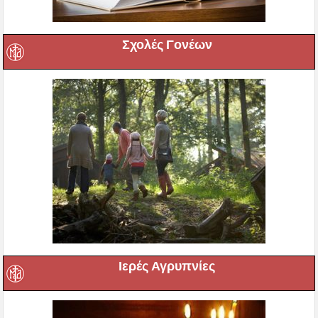
Σχολές Γονέων
Ιερές Αγρυπνίες