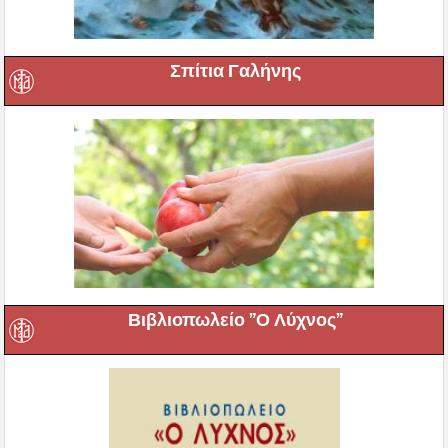
Σπίτια Γαλήνης
Βιβλιοπωλείο ”Ο Λύχνος”