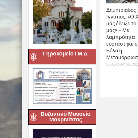
Δημητριάδος
Ιγνάτιος: «Ο 
μάς έδειξε το
μας» – Με
λαμπρότητα
εορτάστηκε σ
Βόλο η
Γηροκομείο Ι.Μ.Δ.
Μεταμόρφωση
06 Αυγούστου, 20
Βυζαντινό Μουσείο
Μακρινίτσας