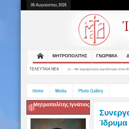
06 Αυγούστου, 2026
ΜΗΤΡΟΠΟΛΙΤΗΣ
ΓΝΩΡΙΜΙΑ
Δ
ΤΕΛΕΥΤΑΙΑ ΝΕΑ
μάς έδειξε το μέλλον μας» – Με λαμπρότητα εορτάστηκε στον Βόλο η Μεταμόρφωση(
Home
Media
Photo Gallery
Μητροπολίτης Ιγνάτιος
Συνεργα
Ίδρυμα