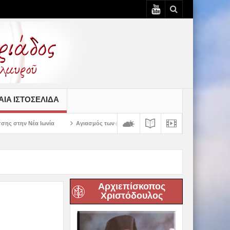
ΙΆ ΙΣΤΟΣΕΛΊΔΑ
Αγιασμός των πρώτων ολοκληρωμένων κελιών της Παλαιάς Ιεράς Μονής Πανα
Αρχιεπίσκοπος
Χριστόδουλος
ο