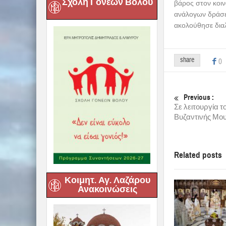
Σχολή Γονέων Βόλου
βάρος στον κοι
ανάλογων δράσε
ακολούθησε διαλ
share
0
Previous :
Σε λειτουργία 
Βυζαντινής Μου
Related posts
Κοιμητ. Αγ. Λαζάρου
Ανακοινώσεις