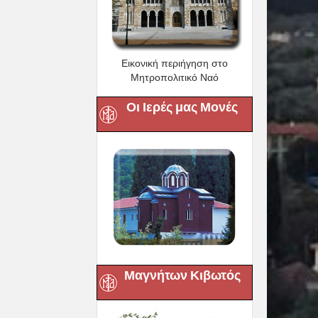
Εικονική περιήγηση στο
Μητροπολιτικό Ναό
Οι Ιερές μας Μονές
Μαγνήτων Κιβωτός