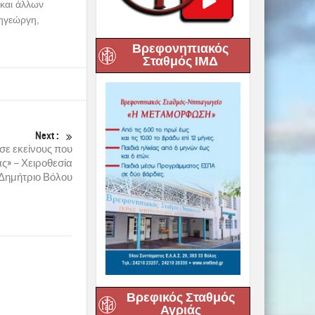
και άλλων
ηγεώργη,
Βρεφονηπιακός
Σταθμός ΙΜΔ
Next :
 σε εκείνους που
ς» – Χειροθεσία
Δημήτριο Βόλου
Βρεφικός Σταθμός
Αγριάς