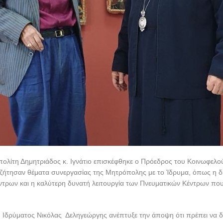
ολίτη Δημητριάδος κ. Ιγνάτιο επισκέφθηκε ο Πρόεδρος του Κοινωφελο
ζήτησαν θέματα συνεργασίας της Μητρόπολης με το Ίδρυμα, όπως η δ
ντρων και η καλύτερη δυνατή λειτουργία των Πνευματικών Κέντρων πο
Ιδρύματος Νικόλας Δεληγεώργης ανέπτυξε την άποψη ότι πρέπει να δο