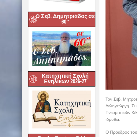
Ο Σεβ. Δημητριάδος σε
60″
Κατηχητική Σχολή
Ενηλίκων 2026-27
Τον Σεβ. Μητροπ
Δεληγεώργη. Συ
Πνευματικών Κέ
ιδρυθεί.
Ο Πρόεδρος του 