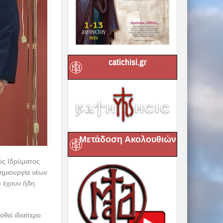
catichisi.gr
Μετάδοση Ακολουθιών
ύς Ιδρύματος
ημιουργία νέων
υ έχουν ήδη
θεί ιδιαίτερο