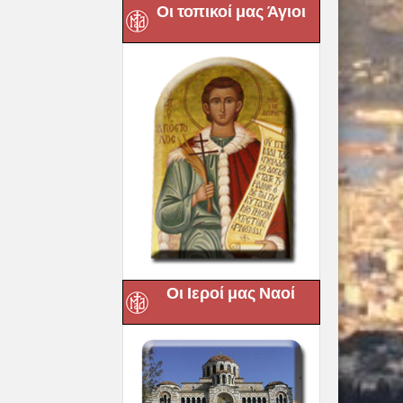
Οι τοπικοί μας Άγιοι
Οι Ιεροί μας Ναοί