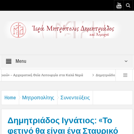
Menu
α Λειτουργία στα Καλά Νερά
Δημητριάδος Ιγνάτιος: «Ο Ναός είναι ο τόπος τ
ουστιάτικη Παράκληση στην Μεταμόρφωση Βόλου
Επίσκεψη του Δ/ντού της Β/
Home
Μητροπολίτης
Συνεντεύξεις
Δημητριάδος Ιγνάτιος: «Το
φετινό θα είναι ένα Σταυρικό