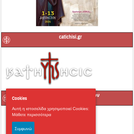
catichisi.gr
Μετάδοση Ακολουθιών
Cookies
Αυτή η ιστοσελίδα χρησιμοποιεί Cookies:
Μάθετε περισσότερα
Συμφωνώ