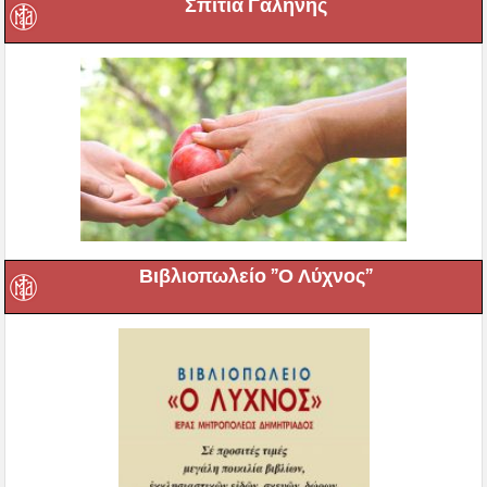
Σπίτια Γαλήνης
Βιβλιοπωλείο ”Ο Λύχνος”