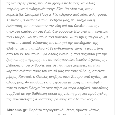
τις νεώτερες γενιές, που δεν ζήσαμε πολέμους και άλλες
παγκόσμιες ή ενδογενείς τραγωδίες, θα είναι ένα, στην
κυριολεξία, Σταυρικό Πάσχα. Πιο αληθινό από κάθε άλλη φορά.
Τί εννοώ με αυτό: Για την Εκκλησία μας, το Πάσχα και η
Ανάσταση, που συνιστούν την νίκη επί του θανάτου και την
απόλυτη κατάφαση στη ζωή, δεν νοούνται έξω από την εμπειρία
του Σταυρού και τον πόνο του θανάτου. Αυτή την εμπειρία ζούμε
τούτο τον καιρό, φέροντας τον σταυρό της πανδημίας, της
θλίψης, για την απώλεια κάθε ανθρώπινης ζωής, χτυπημένης
από τον ιό, του πόνου για όλους εκείνους που μάχονται για την
ζωή και της στέρησης των αυτονόητων ελευθεριών, έχοντας την
βεβαιότητα, ότι οι θυσίες μας δεν θα πάνε χαμένες, ότι είναι
καρπός αγάπης προς τον εαυτό μας και τους άλλους, ότι είναι
μίμηση Χριστού, ο Οποίος ανέβηκε στον Σταυρό από αγάπη για
όλους μας. Αν σταθούμε στα γεγονότα με αυτή την αντίληψη,
τότε το φετινό Πάσχα θα είναι πέρα για πέρα αληθινό, απολύτως
συμβατό με την βαθύτερη ουσία της πίστης μας και προάγγελος
της πολυπόθητης Ανάστασης για εμάς και όλο τον κόσμο.
Akroama
.
gr
:
Παρά τα περιοριστικά μέτρα, είμαστε κάπως