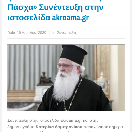
Πάσχα» Συνέντευξη στην
ιστοσελίδα akroama.gr
Date:
16 Απριλίου, 2020
in:
Συνεντεύξεις
Συνέντευξη στην ιστοσελίδα akroama.gr και στην
δημοσιογράφο
Κατερίνα Λαμπρονίκου
παραχώρησε σήμερα