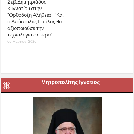
Σεβ.Δημητριάδος
κ.Ιγνατίου στην
“Ορθόδοξη Αλήθεια”: “Και
ο Απόστολος Παύλος θα
αξιοποιούσε την
τεχνολογία σήμερα”
05 Μαρτίου, 2026
Μητροπολίτης Ιγνάτιος