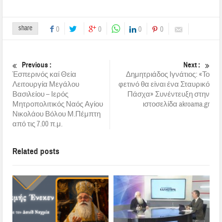
share
0
0
0
0
Previous :
Next :
Ἑσπερινός καί Θεία
Δημητριάδος Ιγνάτιος: «Το
Λειτουργία Μεγάλου
φετινό θα είναι ένα Σταυρικό
Βασιλείου – Ιερός
Πάσχα» Συνέντευξη στην
Μητροπολιτικός Ναός Αγίου
ιστοσελίδα akroama.gr
Νικολάου Βόλου Μ.Πέμπτη
από τις 7.00 π.μ.
Related posts