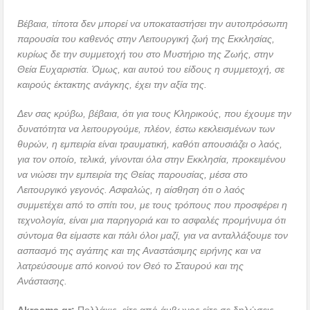
Βέβαια, τίποτα δεν μπορεί να υποκαταστήσει την αυτοπρόσωπη
παρουσία του καθενός στην Λειτουργική ζωή της Εκκλησίας,
κυρίως δε την συμμετοχή του στο Μυστήριο της Ζωής, στην
Θεία Ευχαριστία. Όμως, και αυτού του είδους η συμμετοχή, σε
καιρούς έκτακτης ανάγκης, έχει την αξία της.
Δεν σας κρύβω, βέβαια, ότι για τους Κληρικούς, που έχουμε την
δυνατότητα να λειτουργούμε, πλέον, έστω κεκλεισμένων των
θυρών, η εμπειρία είναι τραυματική, καθότι απουσιάζει ο λαός,
για τον οποίο, τελικά, γίνονται όλα στην Εκκλησία, προκειμένου
να νιώσει την εμπειρία της Θείας παρουσίας, μέσα στο
Λειτουργικό γεγονός. Ασφαλώς, η αίσθηση ότι ο λαός
συμμετέχει από το σπίτι του, με τους τρόπους που προσφέρει η
τεχνολογία, είναι μια παρηγοριά και το ασφαλές προμήνυμα ότι
σύντομα θα είμαστε και πάλι όλοι μαζί, για να ανταλλάξουμε τον
ασπασμό της αγάπης και της Αναστάσιμης ειρήνης και να
λατρεύσουμε από κοινού τον Θεό το Σταυρού και της
Ανάστασης.
Akroama
.
gr
:
Πολλάκις, είτε από άμβωνος είτε σε δηλώσεις