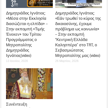
Δημητριάδος Ιγνάτιος:
Δημητριάδος Ιγνάτιος:
«Μέσα στην Εκκλησία
«Εάν τρωθεί το κύρος της
διασώζεται η ελπίδα» –
δικαιοσύνης, έχουμε
Στην εκπομπή «Τιμής
πρόβλημα ως κοινωνία»
Ένεκεν» του Τρίτου
– Στην εκπομπή
Προγράμματος ο
“Κεντρική Ελλάδα
Μητροπολίτης
Καλησπέρα” στο TRT, ο
Δημητριάδος
Σεβασμιώτατος
Ιγνάτιος(video)
Μητροπολίτης μας (video)
13 Ιουνίου, 2026
26 Μαρτίου, 2026
Συνέντευξη