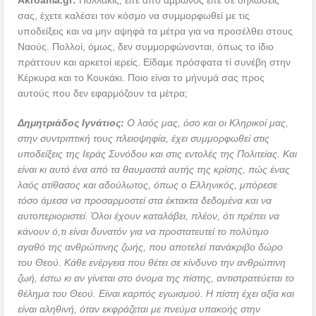
σας, έχετε καλέσει τον κόσμο να συμμορφωθεί με τις
υποδείξεις και να μην αψηφά τα μέτρα για να προσέλθει στους
Ναούς. Πολλοί, όμως, δεν συμμορφώνονται, όπως το ίδιο
πράττουν και αρκετοί ιερείς. Είδαμε πρόσφατα τί συνέβη στην
Κέρκυρα και το Κουκάκι. Ποιο είναι το μήνυμά σας προς
αυτούς που δεν εφαρμόζουν τα μέτρα;
Δημητριάδος Ιγνάτιος:
Ο λαός μας, όσο και οι Κληρικοί μας,
στην συντριπτική τους πλειοψηφία, έχει συμμορφωθεί στις
υποδείξεις της Ιεράς Συνόδου και στις εντολές της Πολιτείας. Και
είναι κι αυτό ένα από τα θαυμαστά αυτής της κρίσης, πώς ένας
λαός ατίθασος και αδούλωτος, όπως ο Ελληνικός, μπόρεσε
τόσο άμεσα να προσαρμοστεί στα έκτακτα δεδομένα και να
αυτοπεριοριστεί. Όλοι έχουν καταλάβει, πλέον, ότι πρέπει να
κάνουν ό,τι είναι δυνατόν για να προστατευτεί το πολύτιμο
αγαθό της ανθρώπινης ζωής, που αποτελεί πανάκριβο δώρο
του Θεού. Κάθε ενέργεια που θέτει σε κίνδυνο την ανθρώπινη
ζωή, έστω κι αν γίνεται στο όνομα της πίστης, αντιστρατεύεται το
θέλημα του Θεού. Είναι καρπός εγωισμού. Η πίστη έχει αξία και
είναι αληθινή, όταν εκφράζεται με πνεύμα υπακοής στην