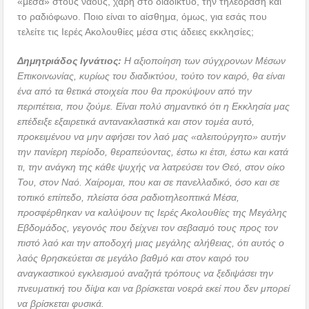
«μέσα» στους ναούς, χάρη στο διαδίκτυο, την τηλεόραση και
το ραδιόφωνο. Ποιο είναι το αίσθημα, όμως, για εσάς που
τελείτε τις Ιερές Ακολουθίες μέσα στις άδειες εκκλησίες;
Δημητριάδος Ιγνάτιος:
Η αξιοποίηση των σύγχρονων Μέσων
Επικοινωνίας, κυρίως του διαδικτύου, τούτο τον καιρό, θα είναι
ένα από τα θετικά στοιχεία που θα προκύψουν από την
περιπέτεια, που ζούμε. Είναι πολύ σημαντικό ότι η Εκκλησία μας
επέδειξε εξαιρετικά αντανακλαστικά και στον τομέα αυτό,
προκειμένου να μην αφήσει τον λαό μας «αλειτούργητο» αυτήν
την πανίερη περίοδο, θεραπεύοντας, έστω κι έτσι, έστω και κατά
τι, την ανάγκη της κάθε ψυχής να λατρεύσει τον Θεό, στον οίκο
Του, στον Ναό. Χαίρομαι, που και σε πανελλαδικό, όσο και σε
τοπικό επίπεδο, πλείστα όσα ραδιοτηλεοπτικά Μέσα,
προσφέρθηκαν να καλύψουν τις Ιερές Ακολουθίες της Μεγάλης
Εβδομάδος, γεγονός που δείχνει τον σεβασμό τους προς τον
πιστό λαό και την αποδοχή μιας μεγάλης αλήθειας, ότι αυτός ο
λαός θρησκεύεται σε μεγάλο βαθμό και στον καιρό του
αναγκαστικού εγκλεισμού αναζητά τρόπους να ξεδιψάσει την
πνευματική του δίψα και να βρίσκεται νοερά εκεί που δεν μπορεί
να βρίσκεται φυσικά.