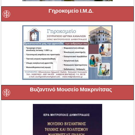
Γηροκομείο Ι.Μ.Δ.
Βυζαντινό Μουσείο Μακρινίτσας