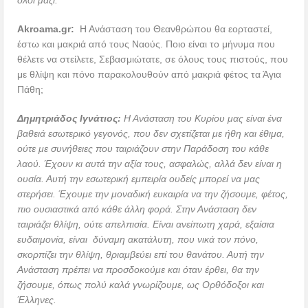
Akroama
.
gr
:
Η Ανάσταση του Θεανθρώπου θα εορταστεί,
έστω και μακριά από τους Ναούς. Ποιο είναι το μήνυμα που
θέλετε να στείλετε, Σεβασμιώτατε, σε όλους τους πιστούς, που
με θλίψη και πόνο παρακολουθούν από μακριά φέτος τα Άγια
Πάθη;
Δημητριάδος Ιγνάτιος:
Η Ανάσταση του Κυρίου μας είναι ένα
βαθειά εσωτερικό γεγονός, που δεν σχετίζεται με ήθη και έθιμα,
ούτε με συνήθειες που ταιριάζουν στην Παράδοση του κάθε
λαού. Έχουν κι αυτά την αξία τους, ασφαλώς, αλλά δεν είναι η
ουσία. Αυτή την εσωτερική εμπειρία ουδείς μπορεί να μας
στερήσει. Έχουμε την μοναδική ευκαιρία να την ζήσουμε, φέτος,
πιο ουσιαστικά από κάθε άλλη φορά. Στην Ανάσταση δεν
ταιριάζει θλίψη, ούτε απελπισία. Είναι ανείπωτη χαρά, εξαίσια
ευδαιμονία, είναι δύναμη ακατάλυτη, που νικά τον πόνο,
σκορπίζει την θλίψη, θριαμβεύει επί του θανάτου. Αυτή την
Ανάσταση πρέπει να προσδοκούμε και όταν έρθει, θα την
ζήσουμε, όπως πολύ καλά γνωρίζουμε, ως Ορθόδοξοι και
Έλληνες.