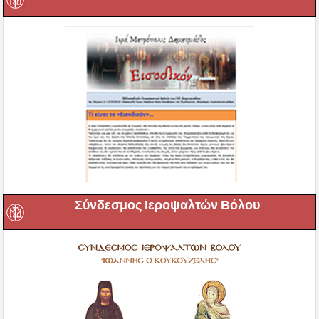
Σύνδεσμος Ιεροψαλτών Βόλου