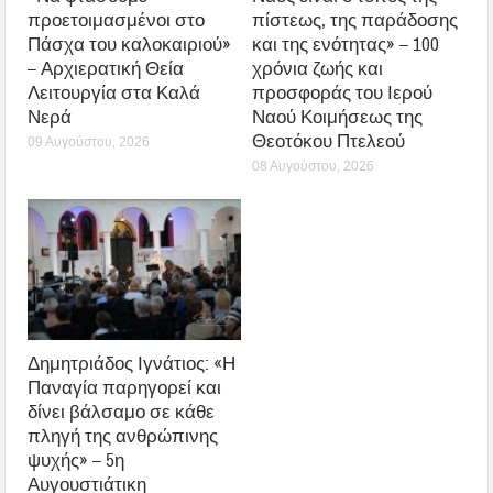
προετοιμασμένοι στο
πίστεως, της παράδοσης
Πάσχα του καλοκαιριού»
και της ενότητας» – 100
– Αρχιερατική Θεία
χρόνια ζωής και
Λειτουργία στα Καλά
προσφοράς του Ιερού
Νερά
Ναού Κοιμήσεως της
Θεοτόκου Πτελεού
09 Αυγούστου, 2026
08 Αυγούστου, 2026
Δημητριάδος Ιγνάτιος: «Η
Παναγία παρηγορεί και
δίνει βάλσαμο σε κάθε
πληγή της ανθρώπινης
ψυχής» – 5η
Αυγουστιάτικη