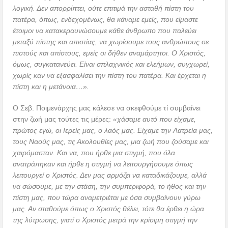
λογική. Δεν απορρίπτει, ούτε επιτιμά την ασταθή πίστη του
πατέρα, όπως, ενδεχομένως, θα κάναμε εμείς, που είμαστε
έτοιμοι να κατακεραυνώσουμε κάθε άνθρωπο που παλεύει
μεταξύ πίστης και απιστίας, να χωρίσουμε τους ανθρώπους σε
πιστούς και απίστους, εμείς οι δήθεν αναμάρτητοι. Ο Χριστός,
όμως, συγκατανεύει. Είναι σπλαχνικός και ελεήμων, συγχωρεί,
χωρίς καν να εξασφαλίσει την πίστη του πατέρα. Και έρχεται η
πίστη και η μετάνοια…».
Ο Σεβ. Ποιμενάρχης μας κάλεσε να σκεφθούμε τί συμβαίνει
στην ζωή μας τούτες τις μέρες:
«χάσαμε αυτό που είχαμε,
πρώτος εγώ, οι Ιερείς μας, ο λαός μας. Είχαμε την Λατρεία μας,
τους Ναούς μας, τις Ακολουθίες μας, μια ζωή που ζούσαμε και
χαιρόμασταν. Και να, που ήρθε μια στιγμή, που όλα
ανατράπηκαν και ήρθε η στιγμή να λειτουργήσουμε όπως
λειτουργεί ο Χριστός. Δεν μας αρμόζει να καταδικάζουμε, αλλά
να σώσουμε, με την στάση, την συμπεριφορά, το ήθος και την
πίστη μας, που τώρα αναμετριέται με όσα συμβαίνουν γύρω
μας. Αν σταθούμε όπως ο Χριστός θέλει, τότε θα έρθει η ώρα
της λύτρωσης, γιατί ο Χριστός μετρά την κρίσιμη στιγμή την