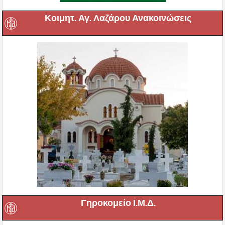
Κοιμητ. Αγ. Λαζάρου Ανακοινώσεις
Γηροκομείο Ι.Μ.Δ.