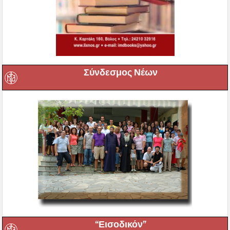
Σύνδεσμος Νέων
“Εισοδικόν”