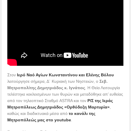
Στον
Ιερό Ναό Αγίων Κωνσταντίνου και Ελένης Βόλου
λειτούργησε σήμερα, Δ΄ Κυριακή των Νηστειών, ο
Σεβ.
Μητροπολίτης Δημητριάδος κ. Ιγνάτιος
. Η Θεία Λειτουργία
τελέστηκε κεκλεισμένων των θυρών και μεταδόθηκε απ’ ευθείας
από τον τηλεοπτικό Σταθμό ASTRA και τον
Ρ/Σ της Ιεράς
Μητροπόλεως Δημητριάδος «Ορθόδοξη Μαρτυρία»
,
καθώς και διαδικτυακά μέσα από
το κανάλι της
Μητροπόλεώς μας στο youtube
.