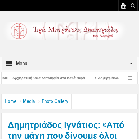
Menu
Λειτουργία στα Καλά Νερά
Δημητριάδος Ιγνάτιος: «Ο Ναός είναι ο τόπος τη
υστιάτικη Παράκληση στην Μεταμόρφωση Βόλου
Επίσκεψη του Δ/ντού της Β/θμ
Home
Media
Photo Gallery
Δημητριάδος Ιγνάτιος: «Από
την μάχη που δίνουμε όλοι