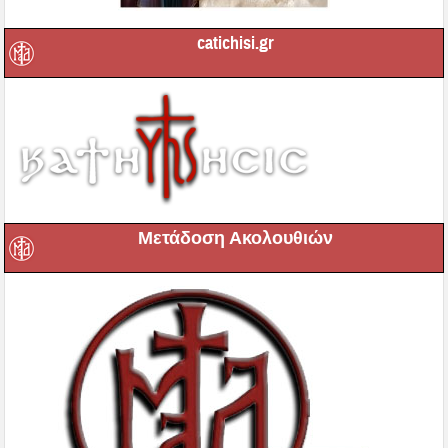
catichisi.gr
Μετάδοση Ακολουθιών