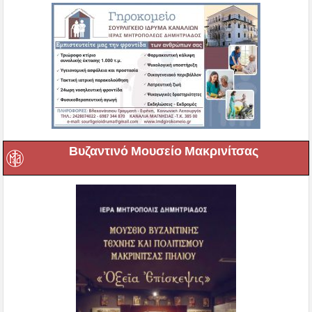
Βυζαντινό Μουσείο Μακρινίτσας