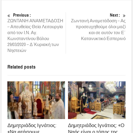
Previous :
Next :
ΖΩΝΤΑΝΗ ΑΝΑΜΕΤΑΔΟΣΗ
Ζωντανή Αναμετάδοση – Ας
– Απευθείας Θεία Λειτουργία
προσευχηθούμε όλοι μαζί
από τον Ι.Ν. Αγ.
και σε αυτόν τον Ε΄
Κωνσταντίνου Βόλου
Κατανυκτικό Εσπερινό
29/03/2020 – Δ΄Κυριακή των
Νηστειών
Related posts
Δημητριάδος Ιγνάτιος:
Δημητριάδος Ιγνάτιος: «Ο
«Να φτάσουμε
Ναός είναι ο τόπος της