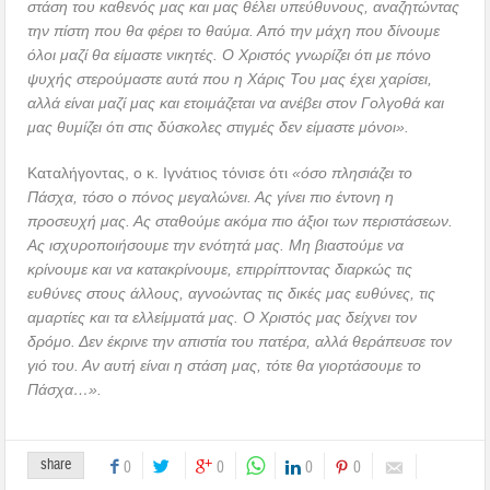
στάση του καθενός μας και μας θέλει υπεύθυνους, αναζητώντας
την πίστη που θα φέρει το θαύμα. Από την μάχη που δίνουμε
όλοι μαζί θα είμαστε νικητές. Ο Χριστός γνωρίζει ότι με πόνο
ψυχής στερούμαστε αυτά που η Χάρις Του μας έχει χαρίσει,
αλλά είναι μαζί μας και ετοιμάζεται να ανέβει στον Γολγοθά και
μας θυμίζει ότι στις δύσκολες στιγμές δεν είμαστε μόνοι».
Καταλήγοντας, ο κ. Ιγνάτιος τόνισε ότι
«όσο πλησιάζει το
Πάσχα, τόσο ο πόνος μεγαλώνει. Ας γίνει πιο έντονη η
προσευχή μας. Ας σταθούμε ακόμα πιο άξιοι των περιστάσεων.
Ας ισχυροποιήσουμε την ενότητά μας. Μη βιαστούμε να
κρίνουμε και να κατακρίνουμε, επιρρίπτοντας διαρκώς τις
ευθύνες στους άλλους, αγνοώντας τις δικές μας ευθύνες, τις
αμαρτίες και τα ελλείμματά μας. Ο Χριστός μας δείχνει τον
δρόμο. Δεν έκρινε την απιστία του πατέρα, αλλά θεράπευσε τον
γιό του. Αν αυτή είναι η στάση μας, τότε θα γιορτάσουμε το
Πάσχα…».
share
0
0
0
0