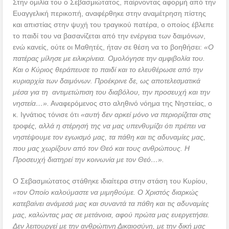
Στην ομιλία του ο Σεβασμιώτατος, παίρνοντας αφορμή από την
Ευαγγελική περικοπή, αναφέρθηκε στην αναμέτρηση πίστης
και απιστίας στην ψυχή του τραγικού πατέρα, ο οποίος έβλεπε
το παιδί του να βασανίζεται από την ενέργεια των δαιμόνων,
ενώ κανείς, ούτε οι Μαθητές, ήταν σε θέση να το βοηθήσει:
«Ο
πατέρας μίλησε με ειλικρίνεια. Ομολόγησε την αμφιβολία του.
Και ο Κύριος θεράπευσε το παιδί και το ελευθέρωσε από την
κυριαρχία των δαιμόνων. Προέκρινε δε, ως αποτελεσματικά
μέσα για τη αντιμετώπιση του διαβόλου, την προσευχή και την
νηστεία…».
Αναφερόμενος στο αληθινό νόημα της Νηστείας, ο
κ. Ιγνάτιος τόνισε ότι
«αυτή δεν αρκεί μόνο να περιορίζεται στις
τροφές, αλλά η στέρησή της να μας υπενθυμίζει ότι πρέπει να
νηστέψουμε τον εγωισμό μας, τα πάθη και τις αδυναμίες μας,
που μας χωρίζουν από τον Θεό και τους ανθρώπους. Η
Προσευχή διατηρεί την κοινωνία με τον Θεό…».
Ο Σεβασμιώτατος στάθηκε ιδιαίτερα στην στάση του Κυρίου,
«τον Οποίο καλούμαστε να μιμηθούμε. Ο Χριστός διαρκώς
κατεβαίνει ανάμεσά μας και συναντά τα πάθη και τις αδυναμίες
μας, καλώντας μας σε μετάνοια, αφού πρώτα μας ευεργετήσει.
Δεν λειτουργεί με την ανθρώπινη Δικαιοσύνη, με την δική μας