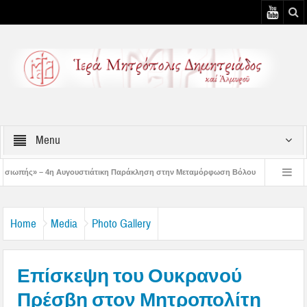
Menu
στιάτικη Παράκληση στην Μεταμόρφωση Βόλου
Επίσκεψη του Δ/ντού της Β/θμ
3η Αυγουστιάτικη Παράκληση στον Άγιο Γεώργιο Νηλείας
Δημητριάδος Ιγνάτι
Home
Media
Photo Gallery
Επίσκεψη του Ουκρανού
Πρέσβη στον Μητροπολίτη