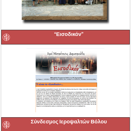
“Εισοδικόν”
Σύνδεσμος Ιεροψαλτών Βόλου