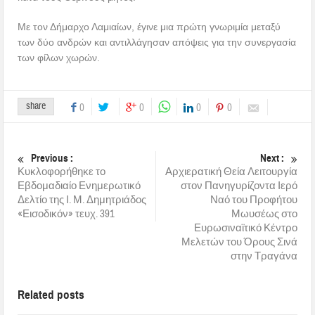
Με τον Δήμαρχο Λαμιαίων, έγινε μια πρώτη γνωριμία μεταξύ
των δύο ανδρών και αντιλλάγησαν απόψεις για την συνεργασία
των φίλων χωρών.
share
0
0
0
0
Previous :
Next :
Κυκλοφορήθηκε το
Αρχιερατική Θεία Λειτουργία
Εβδομαδιαίο Ενημερωτικό
στον Πανηγυρίζοντα Ιερό
Δελτίο της Ι. Μ. Δημητριάδος
Ναό του Προφήτου
«Εισοδικόν» τευχ. 391
Μωυσέως στο
Ευρωσιναϊτικό Κέντρο
Μελετών του Όρους Σινά
στην Τραγάνα
Related posts