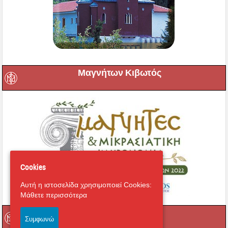
Μαγνήτων Κιβωτός
Cookies
Αυτή η ιστοσελίδα χρησιμοποιεί Cookies:
Μάθετε περισσότερα
Ραδιόφωνο
Συμφωνώ