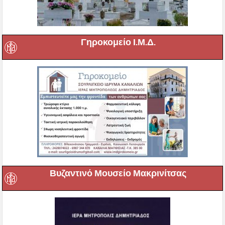
Γηροκομείο Ι.Μ.Δ.
Βυζαντινό Μουσείο Μακρινίτσας