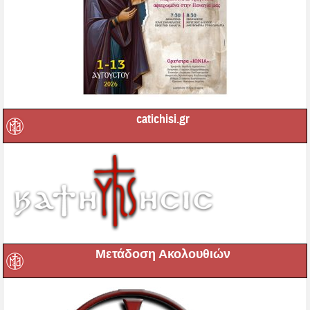
catichisi.gr
Μετάδοση Ακολουθιών