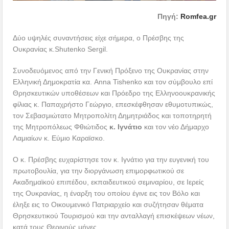
Πηγή:
Romfea.gr
Δύο υψηλές συναντήσεις είχε σήμερα, ο Πρέσβης της
Ουκρανίας κ.Shutenko Sergil.
Συνοδευόμενος από την Γενική Πρόξενο της Ουκρανίας στην
Ελληνική Δημοκρατία κα. Anna Tishenko και τον σύμβουλο επί
Θρησκευτικών υποθέσεων και Πρόεδρο της Ελληνοουκρανικής
φίλιας κ. Παπαχρήστο Γεώργιο, επεσκέφθησαν εθυμοτυπικώς,
τον Σεβασμιώτατο Μητροπολίτη Δημητριάδος και τοποτηρητή
της Μητροπόλεως Φθιώτιδος
κ. Ιγνάτιο
και τον νέο Δήμαρχο
Λαμιαίων κ. Εύμιο Καραϊσκο.
Ο κ. Πρέσβης ευχαρίστησε τον κ. Ιγνάτιο για την ευγενική του
πρωτοβουλία, για την διοργάνωση επιμορφωτικού σε
Ακαδημαϊκού επιπέδου, εκπαιδευτικού σεμιναρίου, σε Ιερείς
της Ουκρανίας, η έναρξη του οποίου έγινε εις τον Βόλο και
έληξε εις το Οικουμενικό Πατριαρχείο και συζήτησαν θέματα
Θρησκευτικού Τουρισμού και την ανταλλαγή επισκέψεων νέων,
κατά τους Θερινούς μήνες.