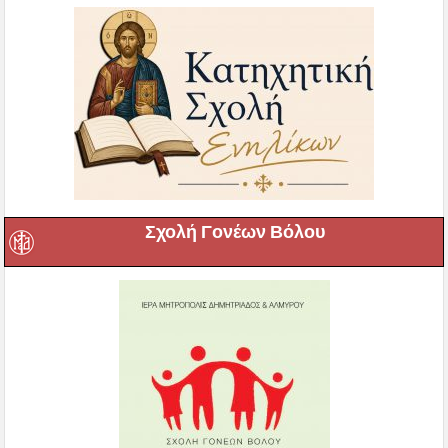
Σχολή Γονέων Βόλου