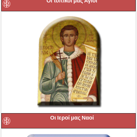
Οι τοπικοί μας Άγιοι
Οι Ιεροί μας Ναοί