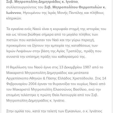
Σεβ. Μητροπολίτη Δημητριάδος κ. Ιγνάτιο
,
συλλειτουργούντος του
Σεβ. Μητροπολίτου Θερμοπυλών κ.
Ιωάννου
, Ηγουμένου της Ιεράς Μονής Πεντέλης και πλήθους
κληρικών.
Τα εγκαίνια ενός Ναού είναι η κορυφαία στιγμή της ιστορίας του
και ως τέτοια βιώθηκε σήμερα από το μεγάλο πλήθος των
πιστών που κατέκλυσαν τον Ναό και την γύρω περιοχή,
προκειμένου να ζήσουν την εμπειρία της καταθέσεως των
Ιερών Λειψάνων στην βάση της Αγίας Τραπέζης, πράξη που
συνιστά την επίσημη πράξη του καθαγιασμού της.
Η θεμελίωση του Ναού έγινε στις 13 Δεκεμβρίου 1987 από το
Μακαριστό Μητροπολίτη Δημητριάδος και μετέπειτα
Αρχιεπίσκοπο Αθηνών & Πάσης Ελλάδος Χριστόδουλο. Στις 14
Φεβρουαρίου 2004 έγιναν τα θυρανοίξια του κυρίως Ναού από
τον Μακαριστό Μητροπολίτη Ελασσώνος Βασίλειο, ενώ την
επομένη τελέστηκε η πρώτη Θεία Λειτουργία από τον Σεβ.
Μητροπολίτη Δημητριάδος κ. Ιγνάτιο.
Στην ομιλία του, κατά την τελετή των Εγκαινίων, ο κ. Ιγνάτιος