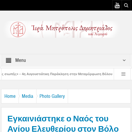
Menu
υστιάτικη Παράκληση στην Μεταμόρφωση Βόλου
Επίσκεψη του Δ/ντού της Β/θ
 3η Αυγουστιάτικη Παράκληση στον Άγιο Γεώργιο Νηλείας
Δημητριάδος Ιγνάτι
Home
Media
Photo Gallery
Εγκαινιάστηκε ο Ναός του
Αγίου Ελευθερίου στον Βόλο