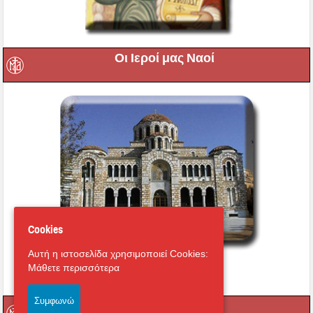
Οι Ιεροί μας Ναοί
Cookies
Αυτή η ιστοσελίδα χρησιμοποιεί Cookies:
Εικονική περιήγηση στο
Μάθετε περισσότερα
Μητροπολιτικό Ναό
Συμφωνώ
Οι Ιερές μας Μονές