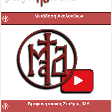
Μετάδοση Ακολουθιών
Βρεφονηπιακός Σταθμός ΙΜΔ