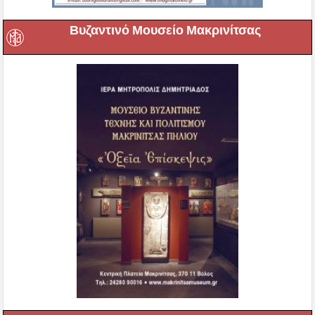
Βυζαντινό Μουσείο Μακρινίτσας