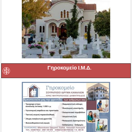
Γηροκομείο Ι.Μ.Δ.