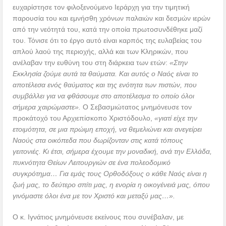
ευχαρίστησε τον φιλοξενούμενο Ιεράρχη για την τιμητική
παρουσία του και εμνήσθη χρόνων παλαιών και δεσμών ιερών
από την νεότητά του, κατά την οποία πρωτοσυνδέθηκε μαζί
του. Τόνισε ότι το έργο αυτό είναι καρπός της ευλαβείας του
απλού λαού της περιοχής, αλλά και των Κληρικών, που
ανέλαβαν την ευθύνη του στη διάρκεια των ετών:
«Στην
Εκκλησία ζούμε αυτά τα θαύματα. Και αυτός ο Ναός είναι το
αποτέλεσα ενός θαύματος και της ενότητα των πιστών, που
συμβάλλει για να φθάσουμε στο αποτέλεσμα το οποίο όλοι
σήμερα χαιρώμαστε».
Ο Σεβασμιώτατος μνημόνευσε τον
προκάτοχό του Αρχιεπίσκοπο Χριστόδουλο,
«γιατί είχε την
ετοιμότητα, σε μια πρώιμη εποχή, να θεμελιώνει και ανεγείρει
Ναούς στα οικόπεδα που δωρίζονταν στις κατά τόπους
γειτονιές. Κι έτσι, σήμερα έχουμε την μοναδική, ανά την Ελλάδα,
πυκνότητα Θείων Λειτουργιών σε ένα πολεοδομικό
συγκρότημα… Για εμάς τους Ορθοδόξους ο κάθε Ναός είναι η
ζωή μας, το δεύτερο σπίτι μας, η ενορία η οικογένειά μας, όπου
γινόμαστε όλοι ένα με τον Χριστό και μεταξύ μας…».
Ο κ. Ιγνάτιος μνημόνευσε εκείνους που συνέβαλαν, με