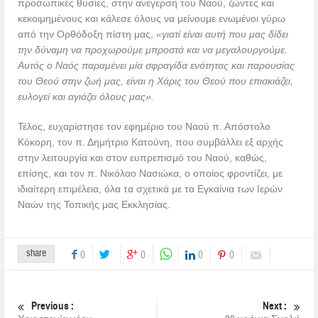
προσωπικές θυσίες, στην ανέγερση του Ναού, ζώντες και
κεκοιμημένους και κάλεσε όλους να μείνουμε ενωμένοι γύρω
από την Ορθόδοξη πίστη μας,
«γιατί είναι αυτή που μας δίδει
την δύναμη να προχωρούμε μπροστά και να μεγαλουργούμε.
Αυτός ο Ναός παραμένει μία σφραγίδα ενότητας και παρουσίας
του Θεού στην ζωή μας, είναι η Χάρις του Θεού που επισκιάζει,
ευλογεί και αγιάζει όλους μας».
Τέλος, ευχαρίστησε τον εφημέριο του Ναού π. Απόστολο
Κόκορη, τον π. Δημήτριο Κατούνη, που συμβάλλει εξ αρχής
στην λειτουργία και στον ευπρεπισμό του Ναού, καθώς,
επίσης, και τον π. Νικόλαο Νασιώκα, ο οποίος φροντίζει, με
ιδιαίτερη επιμέλεια, όλα τα σχετικά με τα Εγκαίνια των Ιερών
Ναών της Τοπικής μας Εκκλησίας.
share
0
0
0
0
Previous :
Next :