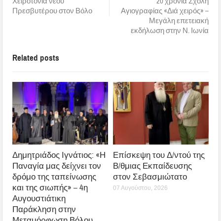
Χειροτονία νέου
20 χρόνια Σχολή
Πρεσβυτέρου στον Βόλο
Αγιογραφίας «Διά χειρός» –
Μεγάλη επετειακή
εκδήλωση στην Ν. Ιωνία
Related posts
Δημητριάδος Ιγνάτιος: «Η
Επίσκεψη του Δ/ντού της
Παναγία μας δείχνει τον
Β/θμιας Εκπαίδευσης
δρόμο της ταπείνωσης
στον Σεβασμιώτατο
και της σιωπής» – 4η
07 Αυγούστου, 2026
Αυγουστιάτικη
Παράκληση στην
Μεταμόρφωση Βόλου