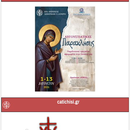
catichisi.gr