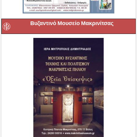
Βυζαντινό Μουσείο Μακρινίτσας