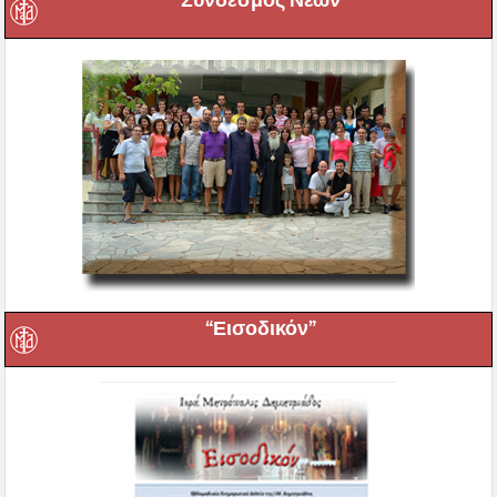
Σύνδεσμος Νέων
“Εισοδικόν”