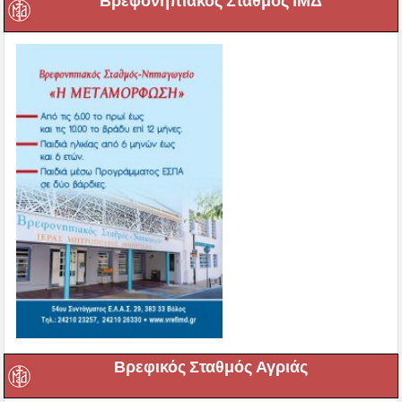
Βρεφονηπιακός Σταθμός ΙΜΔ
Βρεφικός Σταθμός Αγριάς