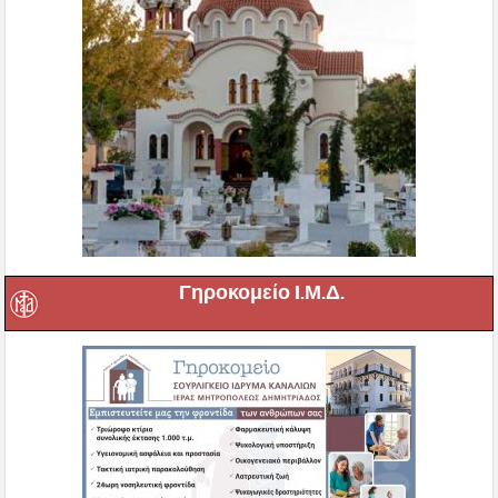
Γηροκομείο Ι.Μ.Δ.