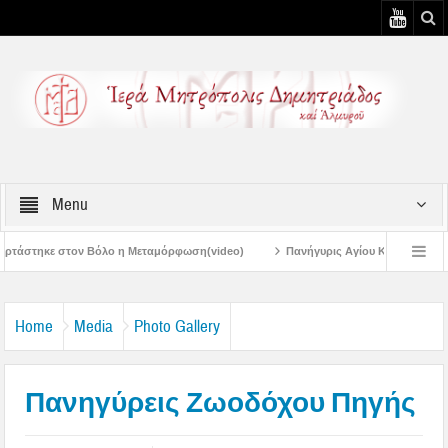
Menu
η Μεταμόρφωση(video)
Πανήγυρις Αγίου Καλλινίκου Μητροπολίτου Εδέσσης στ
Πανηγύρεις Μεταμορφώσεως – 4η Αυγουστιάτικη Παράκληση στην Μεταμόρφω
Home
Media
Photo Gallery
Πανηγύρεις Ζωοδόχου Πηγής