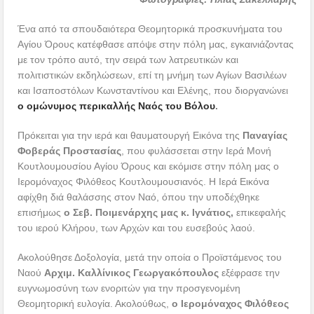
Ένα από τα σπουδαιότερα Θεομητορικά προσκυνήματα του
Αγίου Όρους κατέφθασε απόψε στην πόλη μας, εγκαινιάζοντας
με τον τρόπο αυτό, την σειρά των λατρευτικών και
πολιτιστικών εκδηλώσεων, επί τη μνήμη των Αγίων Βασιλέων
και Ισαποστόλων Κωνσταντίνου και Ελένης, που διοργανώνει
ο ομώνυμος περικαλλής Ναός του Βόλου
.
Πρόκειται για την ιερά και θαυματουργή Εικόνα της
Παναγίας
Φοβεράς Προστασίας
, που φυλάσσεται στην Ιερά Μονή
Κουτλουμουσίου Αγίου Όρους και εκόμισε στην πόλη μας ο
Ιερομόναχος Φιλόθεος Κουτλουμουσιανός. Η Ιερά Εικόνα
αφίχθη διά θαλάσσης στον Ναό, όπου την υποδέχθηκε
επισήμως
ο Σεβ. Ποιμενάρχης μας κ. Ιγνάτιος,
επικεφαλής
του ιερού Κλήρου, των Αρχών και του ευσεβούς λαού.
Ακολούθησε Δοξολογία, μετά την οποία ο Προϊστάμενος του
Ναού
Αρχιμ. Καλλίνικος Γεωργακόπουλος
εξέφρασε την
ευγνωμοσύνη των ενοριτών για την προσγενομένη
Θεομητορική ευλογία. Ακολούθως,
ο Ιερομόναχος Φιλόθεος