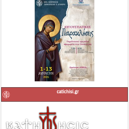
catichisi.gr