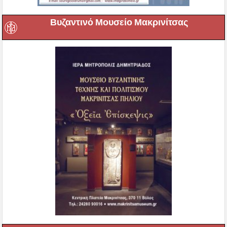
Βυζαντινό Μουσείο Μακρινίτσας