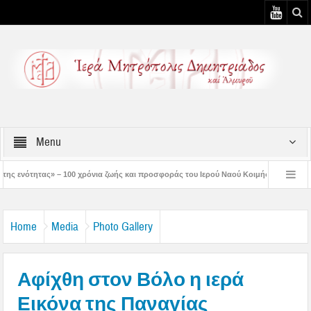
Menu
όνια ζωής και προσφοράς του Ιερού Ναού Κοιμήσεως της Θεοτόκου Πτελεού
Δη
ιστός μάς έδειξε το μέλλον μας» – Με λαμπρότητα εορτάστηκε στον Βόλο η Μεταμό
Home
Media
Photo Gallery
Αφίχθη στον Βόλο η ιερά
Εικόνα της Παναγίας