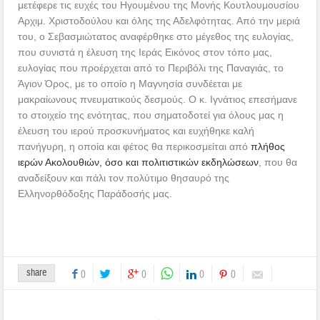
μετέφερε τις ευχές του Ηγουμένου της Μονής Κουτλουμουσίου
Αρχιμ. Χριστοδούλου και όλης της Αδελφότητας. Από την μεριά
του, ο Σεβασμιώτατος αναφέρθηκε στο μέγεθος της ευλογίας,
που συνιστά η έλευση της Ιεράς Εικόνος στον τόπο μας,
ευλογίας που προέρχεται από το Περιβόλι της Παναγιάς, το
Άγιον Όρος, με το οποίο η Μαγνησία συνδέεται με
μακραίωνους πνευματικούς δεσμούς. Ο κ. Ιγνάτιος επεσήμανε
το στοιχείο της ενότητας, που σηματοδοτεί για όλους μας η
έλευση του ιερού προσκυνήματος και ευχήθηκε καλή
πανήγυρη, η οποία και φέτος θα περικοσμείται από
πλήθος
ιερών Ακολουθιών, όσο και πολιτιστικών εκδηλώσεων
, που θα
αναδείξουν και πάλι τον πολύτιμο θησαυρό της
Ελληνορθόδοξης Παράδοσής μας.
share
0
0
0
0