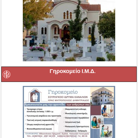
Γηροκομείο Ι.Μ.Δ.