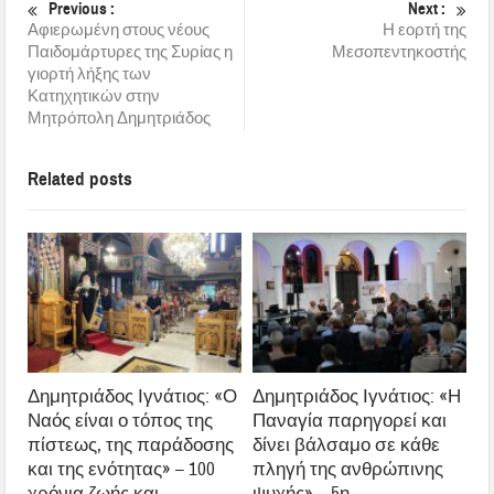
Previous :
Next :
Αφιερωμένη στους νέους
Η εορτή της
Παιδομάρτυρες της Συρίας η
Μεσοπεντηκοστής
γιορτή λήξης των
Κατηχητικών στην
Μητρόπολη Δημητριάδος
Related posts
Δημητριάδος Ιγνάτιος: «Ο
Δημητριάδος Ιγνάτιος: «Η
Ναός είναι ο τόπος της
Παναγία παρηγορεί και
πίστεως, της παράδοσης
δίνει βάλσαμο σε κάθε
και της ενότητας» – 100
πληγή της ανθρώπινης
χρόνια ζωής και
ψυχής» – 5η