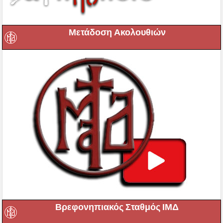
Μετάδοση Ακολουθιών
Βρεφονηπιακός Σταθμός ΙΜΔ