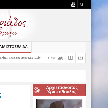
ΙΆ ΙΣΤΟΣΕΛΊΔΑ
Νέα Ιωνία
Αγιασμός των πρώτων ολοκληρωμένων κελιών της Παλαιάς Ιεράς 
Αρχιεπίσκοπος
Χριστόδουλος
ς