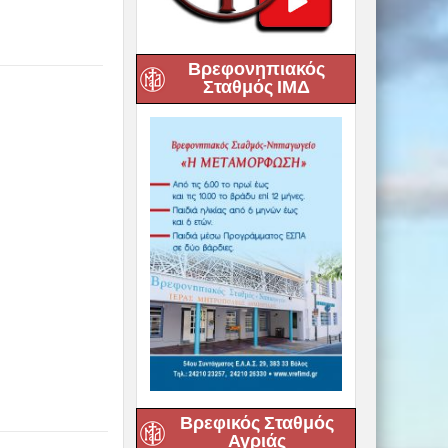
Βρεφονηπιακός
Σταθμός ΙΜΔ
Βρεφικός Σταθμός
Αγριάς