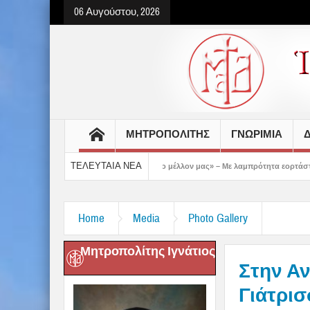
06 Αυγούστου, 2026
ΜΗΤΡΟΠΟΛΙΤΗΣ
ΓΝΩΡΙΜΙΑ
Δ
ΤΕΛΕΥΤΑΙΑ ΝΕΑ
Ο Χριστός μάς έδειξε το μέλλον μας» – Με λαμπρότητα εορτάστηκε στον Βόλο η Με
Home
Media
Photo Gallery
Μητροπολίτης Ιγνάτιος
Στην Αν
Γιάτρισ