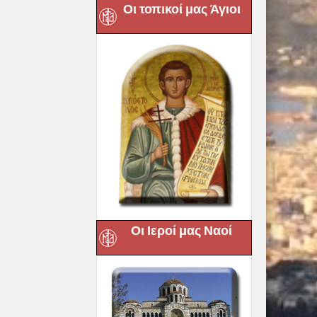
Οι τοπικοί μας Άγιοι
Οι Ιεροί μας Ναοί