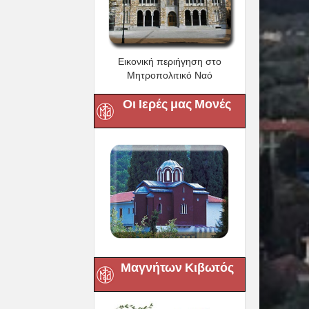
Εικονική περιήγηση στο
Μητροπολιτικό Ναό
Οι Ιερές μας Μονές
Μαγνήτων Κιβωτός