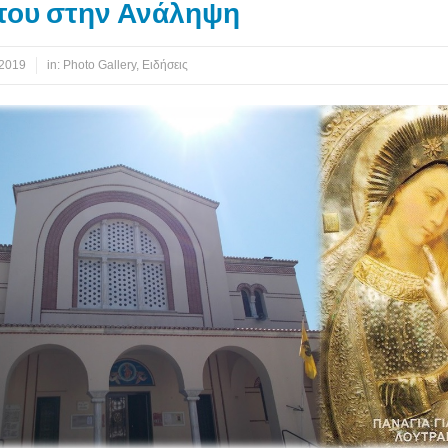
ίτου στην Ανάληψη
 2019
in:
Photo Gallery
,
Ειδήσεις