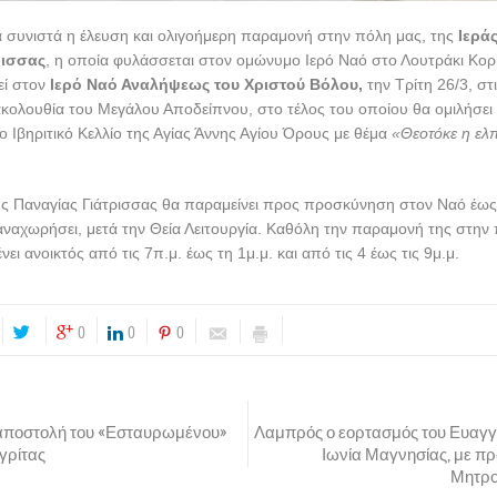
ία συνιστά η έλευση και ολιγοήμερη παραμονή στην πόλη μας, της
Ιερά
ρισσας
, η οποία φυλάσσεται στον ομώνυμο Ιερό Ναό στο Λουτράκι Κορι
εί στον
Ιερό Ναό Αναλήψεως του Χριστού Βόλου,
την Τρίτη 26/3, στ
κολουθία του Μεγάλου Αποδείπνου, στο τέλος του οποίου θα ομιλήσει
ο Ιβηριτικό Κελλίο της Αγίας Άννης Αγίου Όρους με θέμα
«Θεοτόκε η ελ
ης Παναγίας Γιάτρισσας θα παραμείνει προς προσκύνηση στον Ναό έως
αναχωρήσει, μετά την Θεία Λειτουργία. Καθόλη την παραμονή της στην 
ι ανοικτός από τις 7π.μ. έως τη 1μ.μ. και από τις 4 έως τις 9μ.μ.
0
0
0
αποστολή του «Εσταυρωμένου»
Λαμπρός ο εορτασμός του Ευαγγ
γρίτας
Ιωνία Μαγνησίας, με π
Μητρο