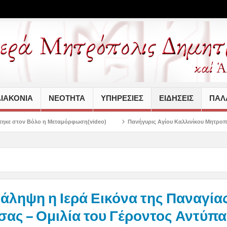
ΙΑΚΟΝΙΑ
ΝΕΟΤΗΤΑ
ΥΠΗΡΕΣΙΕΣ
ΕΙΔΗΣΕΙΣ
ΠΑΛΑ
ταμόρφωση(video)
Πανήγυρις Αγίου Καλλινίκου Μητροπολίτου Εδέσσης στην 
άληψη η Ιερά Εικόνα της Παναγία
σας – Ομιλία του Γέροντος Αντύπα