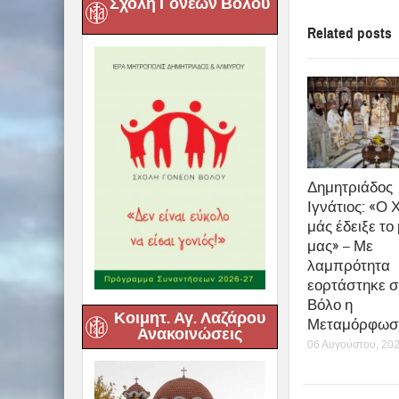
Σχολή Γονέων Βόλου
Related posts
Δημητριάδος
Ιγνάτιος: «Ο 
μάς έδειξε το
μας» – Με
λαμπρότητα
εορτάστηκε σ
Βόλο η
Κοιμητ. Αγ. Λαζάρου
Μεταμόρφωση
Ανακοινώσεις
06 Αυγούστου, 20