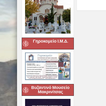
Γηροκομείο Ι.Μ.Δ.
Βυζαντινό Μουσείο
Μακρινίτσας