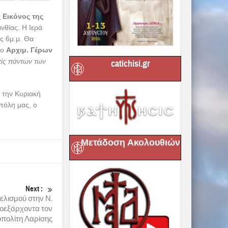
ς Εικόνος της
νθίας. Η Ιερά
ις 6μ.μ. Θα
 ο
Αρχιμ. Γέρων
πίς πάντων των
catichisi.gr
 την Κυριακή
πόλη μας, ο
Μετάδοση Ακολουθιών
Next :
ελισμού στην Ν.
ροεξάρχοντα τον
πολίτη Λαρίσης