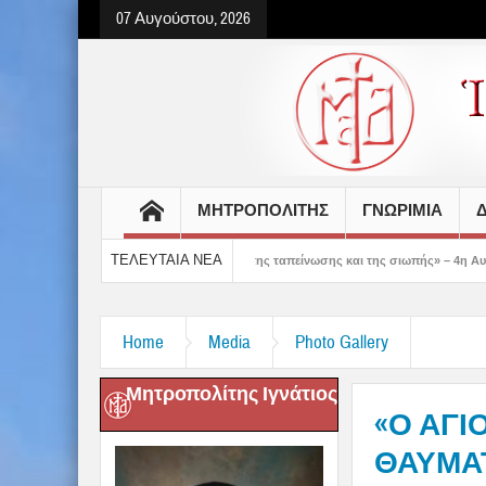
07 Αυγούστου, 2026
ΜΗΤΡΟΠΟΛΙΤΗΣ
ΓΝΩΡΙΜΙΑ
Δ
ΤΕΛΕΥΤΑΙΑ ΝΕΑ
 δείχνει τον δρόμο της ταπείνωσης και της σιωπής» – 4η Αυγουστιάτικη Παράκλησ
Home
Media
Photo Gallery
Μητροπολίτης Ιγνάτιος
«Ο ΑΓΙ
ΘΑΥΜΑΤ