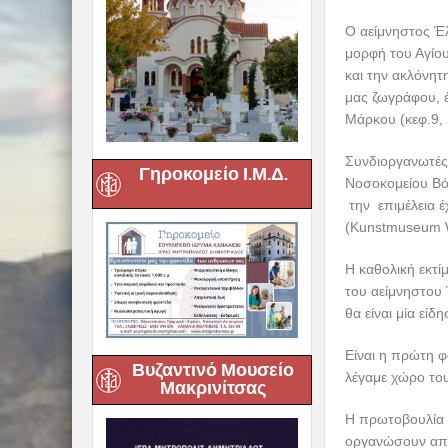
στην αγαστή συ
«Μαγνήτων Κιβω
του Βόλου και κ
συνεργασία αυτή
ως χειρούργος,
Στις 23 Οκτωβρί
Γηροκομείο Ι.Μ.Δ.
τις 18 Νοεμβρίο
Η εξαιρετική αυ
που έζησε από 
λαμπρός χειρού
όλων. Η Ορθόδοξ
όλους τους απλο
το θαύμα. Και α
επίπεδο και να
Βυζαντινό Μουσείο
Μακρινίτσας
Ο σκοπός της έκ
θάρρος στους ασ
ένα ερέθισμα να