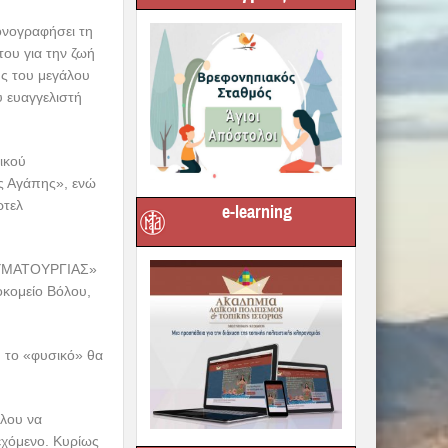
 Αλμυρού,
ου Νοσοκομείου
ποστολίδη. Με τη
οσοκομείο, όπου
α διαρκέσει έως
e-learning
ου αυτού άγιου
μη του – ήταν
ν προς όφελος
 χειρούργο. Για
η Πίστη φέρνει
η και κοινωνικό
ώσει ελπίδα και
κιμασία. Είναι
ιμηθούμε ως προς