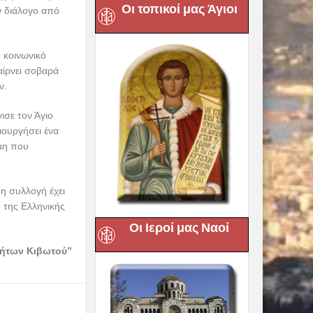
ργου γιατρού.
Οι τοπικοί μας Άγιοι
ονογραφήσει τη
του για την ζωή
ης του μεγάλου
υ ευαγγελιστή
ικού
ης Αγάπης», ενώ
ρτελ
ΘΑΥΜΑΤΟΥΡΓΙΑΣ»
οκομείο Βόλου,
Οι Ιεροί μας Ναοί
, το «φυσικό» θα
λου να