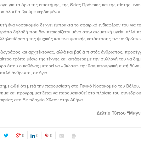
πίστης του και ως προς την επαγγελματική του ευσυνειδησία ως χειρού
ληνας ζωγράφος Βαρλάμης κατάφερε με την τέχνη του όχι απλά να εικ
 Λουκά, αλλά να τον “ξαναζωντανέψει” ώστε να αισθανθούμε το πάθος 
η πίστη του στον Ιησού Χριστό. Είναι αυτά τα έργα και η ομολογία πίστ
ργα που με την λάμψη και την ακτινοβολία τους εκφράζουν τα λόγια το
 23) …πάντα δυνατά τω πιστεύοντι!
 είναι ακόμη στην Έκθεση, εκτός της «Μαγνήτων Κιβωτού» και του Γεν
ου «Αχιλλοπούλειο», και ο Ιατρικός Σύλλογος Βόλου και οι «Ιατροί τ
χει το Πειραματικό Εργαστήρι Βεργίνας και το Μουσείου Τέχνης Βάλντφι
aldviertel) Schrems Αυστρία.
τίμηση είναι ότι η έκθεση «ΑΓΙΟΣ ΛΟΥΚΑΣ ΤΟ ΜΥΣΤΗΡΙΟ ΦΩΣ ΤΗΣ 
 Έλληνα καλλιτέχνη της διασποράς Ευθυμίου Βαρλάμη, στο Γενικό Νοσ
ηση για όλη την Ελλάδα.
ορά που η φημισμένη αυτή συλλογή παρουσιάζεται σε ένα τέτοιο χώρο
 Αγίου Λουκά του Ιατρού.
της Μητρόπολης Δημητριάδος και της διεύθυνσης του Νοσοκομείου Βό