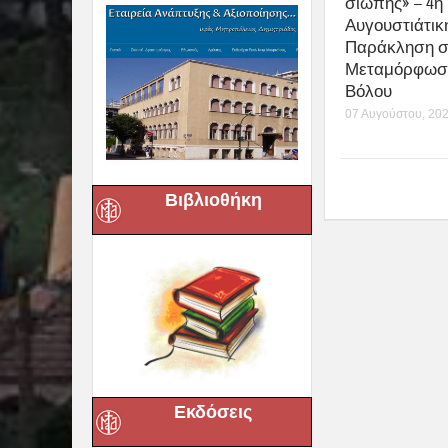
0
Previous :
Ἔναρξη Συναν
Related posts
Βιβλιοθήκη
Δημητριάδος
Ιγνάτιος: «Η
Παναγία μας 
Εκδόσεις
τον δρόμο τη
ταπείνωσης κ