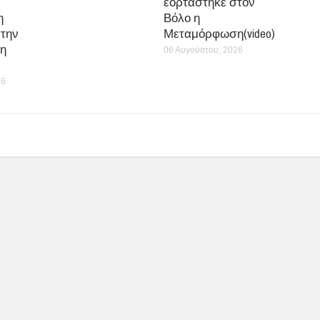
0
0
0
τήσεων Ἀναγνωστῶν
Συνεχίσθηκαν οι εργασίες
Επιστημονικού Συν
Αναδημοσίευσ
Επίσκεψη του Δ/
Δημητριάδος
ντού της Β/θμιας
Ιγνάτιος: «Ο Χριστός
δείχνει
Εκπαίδευσης στον
μάς έδειξε το μέλλον
ς
Σεβασμιώτατο
μας» – Με
αι της
λαμπρότητα