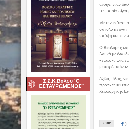
την δύναμη της 
Ο αείμνηστος Έλ
μορφή του Αγίου
και την ακλόνητ
μας ζωγράφου, έ
Μάρκου (κεφ.9,
Συνδιοργανωτές
Νοσοκομείου Βόλ
την επιμέλεια έ
(Kunstmuseum W
Σ.Σ.Κ.Βόλου “Ο
Η καθολική εκ
ΕΣΤΑΥΡΩΜΕΝΟΣ”
του αείμνηστου
θα είναι μία είδ
Είναι η πρώτη φ
λέγαμε χώρο του
Η πρωτοβουλία 