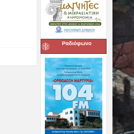
Next :
 του Z’ Διεθνούς
εδρίου (ΦΩΤΟ) –
η από romfea.gr
Ραδιόφωνο