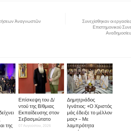
κοινού την παρουσίαση αυτή, έχει και συμβολικό και ουσιαστικό περι
λογο για τα όρια της επιστήμης, της Θείας Πρόνοιας και της πίστης, έν
ρα όλοι θα βγούμε κερδισμένοι.
υτή ένα νοσοκομείο δείχνει έμπρακτα το σφαιρικό ενδιαφέρον του για τ
τρόπο δηλαδή που δεν περιορίζεται μόνο στην σωματική υγεία, αλλά π
αλληλεπίδραση της ψυχικής και πνευματικής κατάστασης των ανθρώπω
ωγράφος και αρχιτέκτονας, αλλά και βαθιά πιστός άνθρωπος, προσέγγ
ιαίτερο τρόπο μέσω της τέχνης και κατάφερε με την συλλογή του να δημ
ρο όπου ο καθένας μπορεί να «βιώσει» την θαυματουργική αυτή δύνα
 απλό άνθρωπο, σε Άγιο.
να σημειωθεί ότι μετά την παρουσίαση στο Γενικό Νοσοκομείο του Βόλου,
ημα και προγραμματίζεται να παρουσιασθεί στο πλαίσιο του συνεδρίου
αιρείας στο Ξενοδοχείο Χίλτον στην Αθήνα.
Δελτίο Τύπου “Μαγ