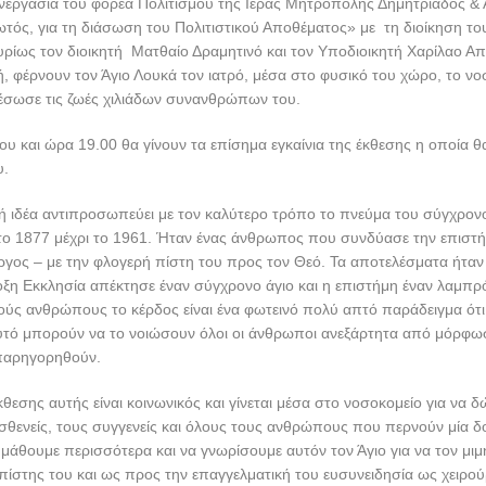
 Αίθουσα Υποδοχής του Γενικού Νοσοκομείου Βόλου «Αχιλλοπού
Εγκαίνια Τρίτη 23 Οκτωβρίου 2018, ώρα 19.00
ετική πρωτοβουλία του Σεβ. Μητροπολίτη Δημητριάδος & Αλμυρού κ. Ιγνα
τεί το κοινό και βέβαια να την αξιολογήσει.
φορά που η διάσημη πλέον συλλογή του αείμνηστου ζωγράφου Ευθυμίο
μέσα στο χώρο ενός νοσοκομείου. Η Έκθεση παρουσιάζεται στην Αίθο
οκομείου Βόλου «Αχιλλοπούλειο», μέρος της οποίας κατάλληλα ετοιμά
τέσσερα μεγάλων διαστάσεων έργα ζωγραφικής. Βέβαια τούτο κατέστη δ