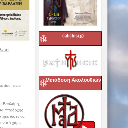
catichisi.gr
Μετάδοση Ακολουθιών