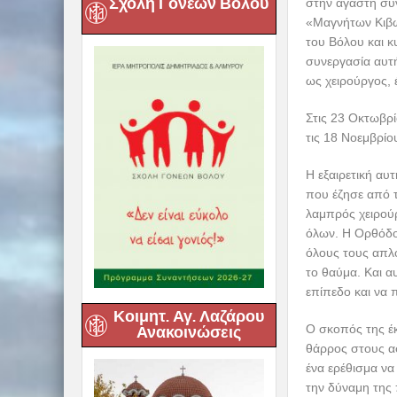
Σχολή Γονέων Βόλου
Στην
Ακόμη μια εξαιρ
έτοιμη να υποδεχ
Κοιμητ. Αγ. Λαζάρου
Ανακοινώσεις
Είναι η πρώτη 
παρουσιάζεται 
του Γενικού Νοσ
υποδεχθεί δεκα