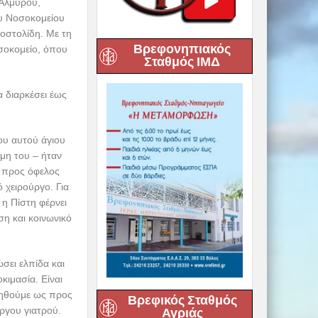
Βρεφονηπιακός
Σταθμός ΙΜΔ
λειο»
τίου, είναι
υ Βαρλάμη,
υσα Υποδοχής
Βρεφικός Σταθμός
στηκε ώστε να
Αγριάς
υνατό χάρις