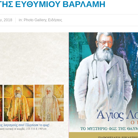
ΓΗΣ ΕΥΘΥΜΙΟΥ ΒΑΡΛΑΜΗ
υ, 2018
in:
Photo Gallery
,
Ειδήσεις