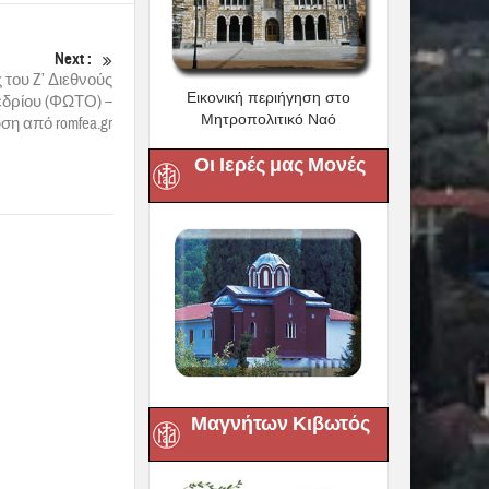
εχόμενο. Κυρίως
αν διάλογο από
Εικονική περιήγηση στο
ο κοινωνικό
Μητροπολιτικό Ναό
αίρνει σοβαρά
ν.
Οι Ιερές μας Μονές
ισε τον Άγιο
ιουργήσει ένα
μη που
 η συλλογή έχει
 της Ελληνικής
νήτων Κιβωτού”
Μαγνήτων Κιβωτός