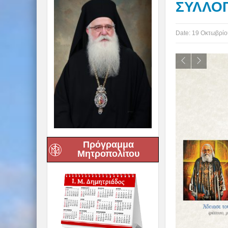
ΣΥΛΛΟ
Date:
19 Οκτωβρίο
Πρόγραμμα
Μητροπολίτου