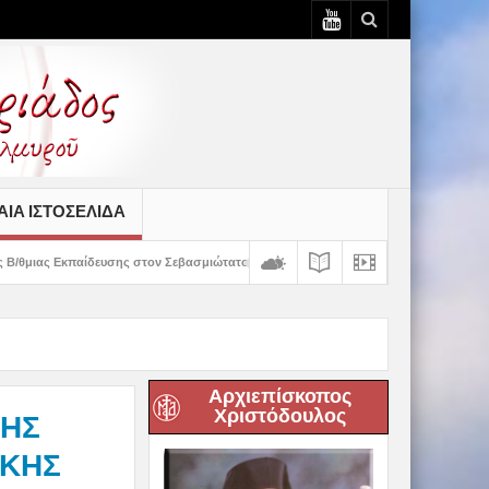
ΙΆ ΙΣΤΟΣΕΛΊΔΑ
τον Σεβασμιώτατο
Δημητριάδος Ιγνάτιος: «Ο Χριστός μάς έδειξε το μέλλον 
Αρχιεπίσκοπος
Χριστόδουλος
ΤΗΣ
ΙΚΗΣ