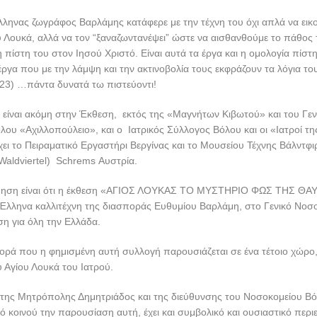
νεργασία του φορέα Πολιτισμού της Ιεράς Μητρόπολης Δημητριάδος &
τός, για τη διάσωση του Πολιτιστικού Αποθέματος» με τη διοίκηση τ
υρίως τον διοικητή Ματθαίο Δραμητινό και τον Υποδιοικητή Χαρίλαο Α
, φέρνουν τον Άγιο Λουκά τον ιατρό, μέσα στο φυσικό του χώρο, το ν
 έσωσε τις ζωές χιλιάδων συνανθρώπων του.
ου και ώρα 19.00 θα γίνουν τα επίσημα εγκαίνια της έκθεσης η οποία θ
υ.
τή ιδέα αντιπροσωπεύει με τον καλύτερο τρόπο το πνεύμα του σύγχρον
το 1877 μέχρι το 1961. Ήταν ένας άνθρωπος που συνδύασε την επιστή
ργος – με την φλογερή πίστη του προς τον Θεό. Τα αποτελέσματα ήτα
η Εκκλησία απέκτησε έναν σύγχρονο άγιο και η επιστήμη έναν λαμπρό
ύς ανθρώπους το κέρδος είναι ένα φωτεινό πολύ απτό παράδειγμα ότι 
υτό μπορούν να το νοιώσουν όλοι οι άνθρωποι ανεξάρτητα από μόρφωσ
 παρηγορηθούν.
θεσης αυτής είναι κοινωνικός και γίνεται μέσα στο νοσοκομείο για να δ
θενείς, τους συγγενείς και όλους τους ανθρώπους που περνούν μία δο
 μάθουμε περισσότερα και να γνωρίσουμε αυτόν τον Άγιο για να τον μ