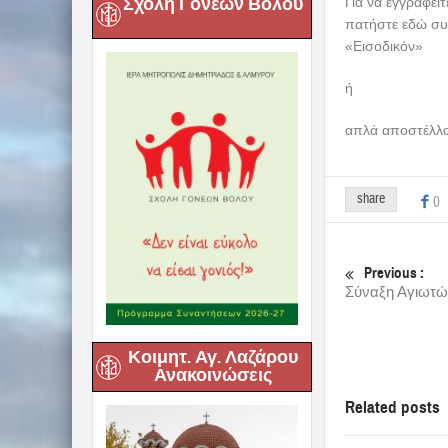
Σχολή Γονέων Βόλου
Για να εγγραφεί
πατήστε εδώ συμ
«Εισοδικόν»
ή
απλά αποστέλλο
share
0
Previous :
Σύναξη Αγιωτώ
Κοιμητ. Αγ. Λαζάρου
Ανακοινώσεις
Related posts