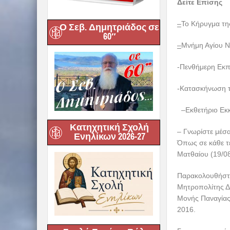
Δείτε Επίσης
–
Το Κήρυγμα τη
Ο Σεβ. Δημητριάδος σε
60″
–
Μνήμη Αγίου 
-Πενθήμερη Εκπ
-Κατασκήνωση 
–
Εκθετήριο Εκ
Κατηχητική Σχολή
– Γνωρίστε μέσα
Ενηλίκων 2026-27
Όπως σε κάθε τε
Ματθαίου (19/0
Παρακολουθήσ
Μητροπολίτης Δη
Μονής Παναγίας
2016.