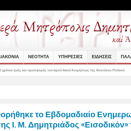
ΙΑΚΟΝΙΑ
ΝΕΟΤΗΤΑ
ΥΠΗΡΕΣΙΕΣ
ΕΙΔΗΣΕΙΣ
ΠΑΛΑ
 προσφοράς του Ιερού Ναού Κοιμήσεως της Θεοτόκου Πτελεού
Δημητριάδος Ιγν
ορήθηκε το Εβδομαδιαίο Ενημερω
της Ι. Μ. Δημητριάδος «Εισοδικόν» 