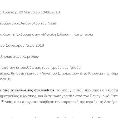
ς Κυριακής IB’ Mατθαίου 19/08/2018
Νεομάρτυρος Αποστόλου του Νέου
αιδευτική Εκδρομή στην «Μεγάλη Ελλάδα», Κάτω Ιταλία
του Συνδέσμου Νέων 2018
κλησιαστικών Κειμηλίων
 από την ιστοσελίδα μας τους Ιερούς μας Ναούς!
ύχος, θα βρείτε και τον «Λόγο του Επισκόπου» & το Κήρυγμα της Κυρι
8/2018)
τε
από το κανάλι μας στο
youtube
,
το κήρυγμα που εκφώνησε ο Σεβασμ
μητριάδος κ.Ιγνάτιος, και δείτε φωτογραφίες από τον Πανηγυρικό Εσπε
 Ξενιάς, που πραγματοποιήθηκε την παραμονή της εορτής, τη Δευτέρ