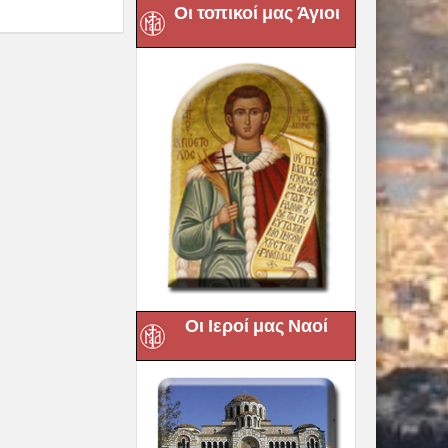
Οι τοπικοί μας Άγιοι
Οι Ιεροί μας Ναοί