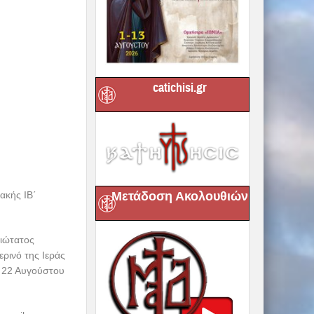
catichisi.gr
Μετάδοση Ακολουθιών
ακής IB΄
ιώτατος
ρινό της Ιεράς
α 22 Αυγούστου