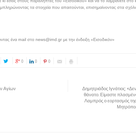
τε κι εσείς στους παραλήπτες του «Εισοδικού» και να το λαμβάνετε στο 
πληρώνοντας τα στοιχεία που απαιτούνται, επισημαίνοντας στα σχόλια
ντας ένα mail στο
news@imd.gr
με την ένδειξη «Εισοδικόν»
0
0
0
ν Αγίων
Δημητριάδος Ιγνάτιος: «Δεν
θάνατο. Είμαστε πλασμένοι
Λαμπρός ο εορτασμός της
Μητρόπο