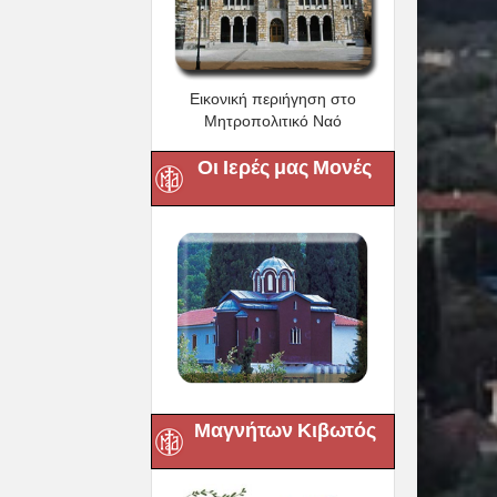
Εικονική περιήγηση στο
Μητροπολιτικό Ναό
Οι Ιερές μας Μονές
Μαγνήτων Κιβωτός