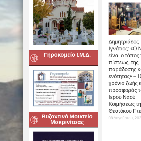
Δημητριάδος
Ιγνάτιος: «Ο 
Γηροκομείο Ι.Μ.Δ.
είναι ο τόπος 
πίστεως, της
παράδοσης κα
ενότητας» – 1
χρόνια ζωής 
προσφοράς τ
Ιερού Ναού
Κοιμήσεως τη
Θεοτόκου Πτ
Βυζαντινό Μουσείο
08 Αυγούστου, 20
Μακρινίτσας