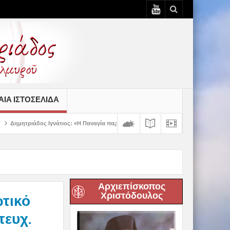
ΙΆ ΙΣΤΟΣΕΛΊΔΑ
άτιος: «Η Παναγία παρηγορεί και δίνει βάλσαμο σε κάθε πληγή της ανθρώπινης ψυ
Αρχιεπίσκοπος
Χριστόδουλος
τικό
τευχ.