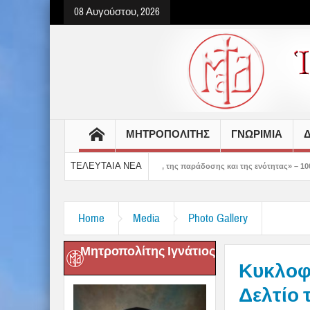
08 Αυγούστου, 2026
ΜΗΤΡΟΠΟΛΙΤΗΣ
ΓΝΩΡΙΜΙΑ
Δ
ΤΕΛΕΥΤΑΙΑ ΝΕΑ
ναι ο τόπος της πίστεως, της παράδοσης και της ενότητας» – 100 χρόνια ζωής και
Home
Media
Photo Gallery
Μητροπολίτης Ιγνάτιος
Κυκλοφ
Δελτίο 