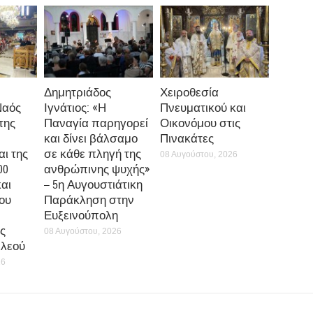
Δημητριάδος
Χειροθεσία
Ναός
Ιγνάτιος: «Η
Πνευματικού και
της
Παναγία παρηγορεί
Οικονόμου στις
και δίνει βάλσαμο
Πινακάτες
ι της
σε κάθε πληγή της
08 Αυγούστου, 2026
00
ανθρώπινης ψυχής»
και
– 5η Αυγουστιάτικη
ου
Παράκληση στην
Ευξεινούπολη
ς
08 Αυγούστου, 2026
ελεού
26