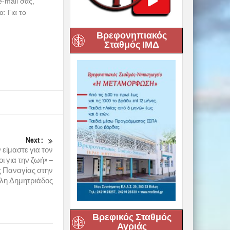
e-mail σας,
: Για το
Βρεφονηπιακός
Σταθμός ΙΜΔ
Next :
 είμαστε για τον
 για την ζωή» –
 Παναγίας στην
λη Δημητριάδος
Βρεφικός Σταθμός
Αγριάς