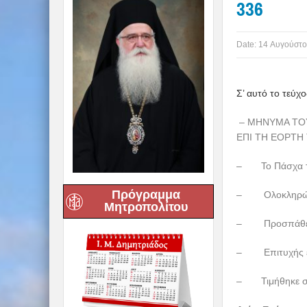
336
Date:
14 Αυγούστο
Σ’ αυτό το τεύχο
–
ΜΗΝΥΜΑ ΤΟΥ
ΕΠΙ ΤΗ ΕΟΡΤΗ
–
Το Πάσχα 
Πρόγραμμα
–
Ολοκληρώ
Μητροπολίτου
–
Προσπάθε
–
Επιτυχής
–
Τιμήθηκε 